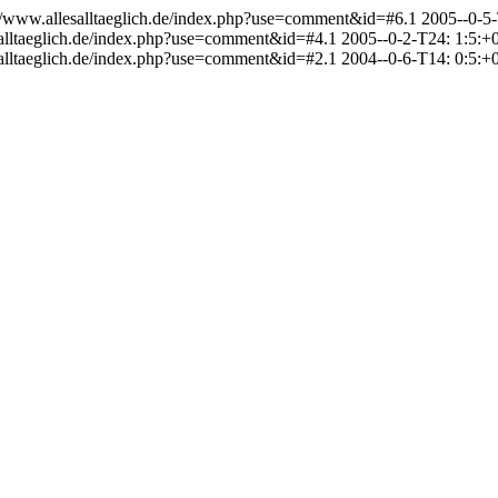
://www.allesalltaeglich.de/index.php?use=comment&id=#6.1
2005--0-5-
salltaeglich.de/index.php?use=comment&id=#4.1
2005--0-2-T24: 1:5:+
salltaeglich.de/index.php?use=comment&id=#2.1
2004--0-6-T14: 0:5:+