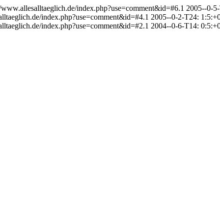
://www.allesalltaeglich.de/index.php?use=comment&id=#6.1
2005--0-5-
salltaeglich.de/index.php?use=comment&id=#4.1
2005--0-2-T24: 1:5:+
salltaeglich.de/index.php?use=comment&id=#2.1
2004--0-6-T14: 0:5:+