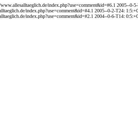
://www.allesalltaeglich.de/index.php?use=comment&id=#6.1
2005--0-5-
salltaeglich.de/index.php?use=comment&id=#4.1
2005--0-2-T24: 1:5:+
salltaeglich.de/index.php?use=comment&id=#2.1
2004--0-6-T14: 0:5:+