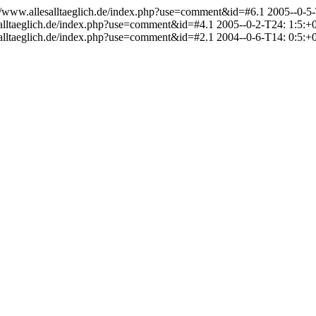
://www.allesalltaeglich.de/index.php?use=comment&id=#6.1
2005--0-5-
salltaeglich.de/index.php?use=comment&id=#4.1
2005--0-2-T24: 1:5:+
salltaeglich.de/index.php?use=comment&id=#2.1
2004--0-6-T14: 0:5:+