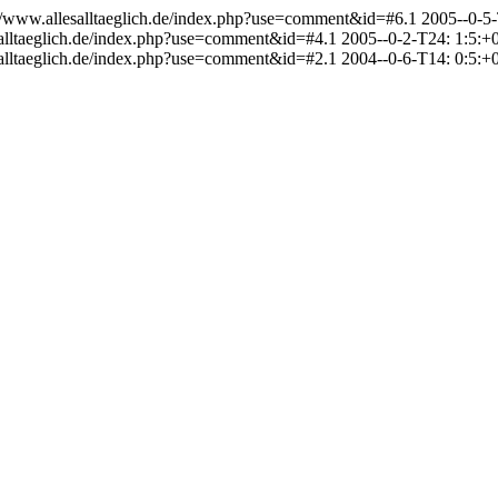
://www.allesalltaeglich.de/index.php?use=comment&id=#6.1
2005--0-5-
salltaeglich.de/index.php?use=comment&id=#4.1
2005--0-2-T24: 1:5:+
salltaeglich.de/index.php?use=comment&id=#2.1
2004--0-6-T14: 0:5:+