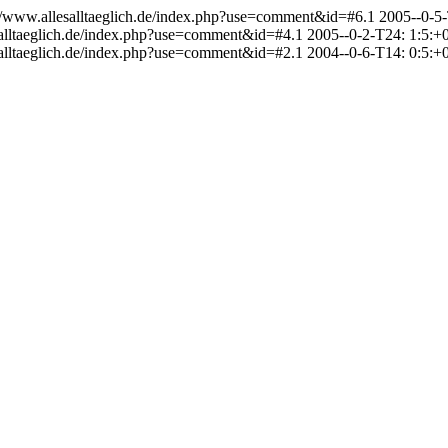
://www.allesalltaeglich.de/index.php?use=comment&id=#6.1
2005--0-5-
salltaeglich.de/index.php?use=comment&id=#4.1
2005--0-2-T24: 1:5:+
salltaeglich.de/index.php?use=comment&id=#2.1
2004--0-6-T14: 0:5:+