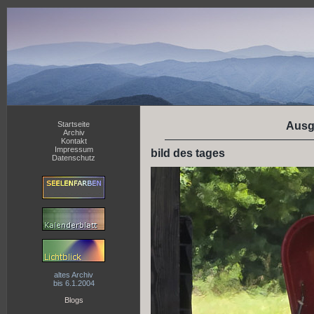
Startseite
Ausg
Archiv
Kontakt
Impressum
bild des tages
Datenschutz
altes Archiv
bis 6.1.2004
Blogs