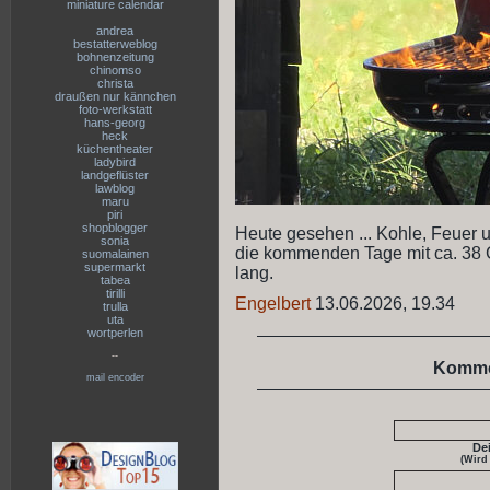
miniature calendar
andrea
bestatterweblog
bohnenzeitung
chinomso
christa
draußen nur kännchen
foto-werkstatt
hans-georg
heck
küchentheater
ladybird
landgeflüster
lawblog
maru
piri
shopblogger
Heute gesehen ... Kohle, Feuer u
sonia
die kommenden Tage mit ca. 38 G
suomalainen
supermarkt
lang.
tabea
tirilli
Engelbert
13.06.2026, 19.34
trulla
uta
wortperlen
--
Komme
mail encoder
De
(Wird