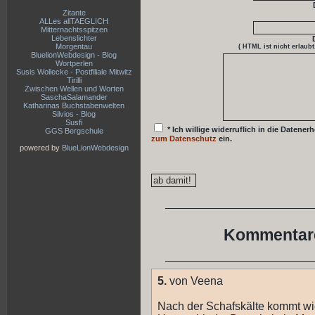
Zitante
ALLes allTAEGLICH
Mitternachtsspitzen
Lebenslichter
Morgentau
( HTML ist
nicht
erlaubt
BluelionWebdesign - Blog
Wortperlen
Susis Wollecke - Postfiliale Mitwitz
Tirilli
Zwischen Wellen und Worten
SaschaSalamander
Katharinas Buchstabenwelten
Silvios - Blog
Susfi
* Ich willige widerruflich in die Date
GGS Bergschule
zum Datenschutz
ein.
powered by
BlueLionWebdesign
Kommentare
5.
von Veena
Nach der Schafskälte kommt wie