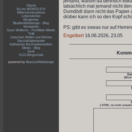
jemand, warum da dennoch etwa
Zitante
tatsächlich mal jemand nicht den 
ALLes allTAEGLICH
Dumdödl dann nicht das Papier 
Mitternachtsspitzen
Lebenslichter
drüber kann ich so den Kopf schüt
Morgentau
BluelionWebdesign - Blog
Wortperlen
PS: gibt es sowas nur auf Herr
Susis Wollecke - Postfiliale Mitwitz
Tirilli
Engelbert
16.06.2026, 23.05
Zwischen Wellen und Worten
SaschaSalamander
Katharinas Buchstabenwelten
Silvios - Blog
Susfi
Komme
GGS Bergschule
powered by
BlueLionWebdesign
De
(Wird
( HTML ist
nicht
erlaubt