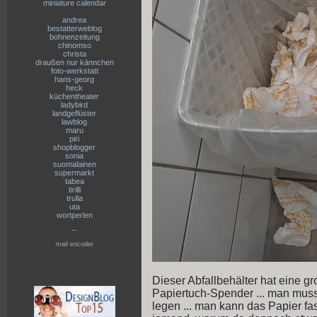
miniature calendar
andrea
bestatterweblog
bohnenzeitung
chinomso
christa
draußen nur kännchen
foto-werkstatt
hans-georg
heck
küchentheater
ladybird
landgeflüster
lawblog
maru
piri
shopblogger
sonia
suomalainen
supermarkt
tabea
tirilli
trulla
uta
wortperlen
--
mail encoder
Dieser Abfallbehälter hat eine g
Papiertuch-Spender ... man muss
legen ... man kann das Papier fast 