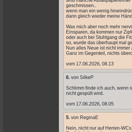
sind manche Abfallpapiereimer o
geschmissen..
wenn man ein wenig hineindrüc
dann gleich wieder meine Händ
Was mich aber noch mehr nervt
Einsparen, da kommen nur Zipfe
oder auch bei Stuhlgang die Fitz
so, wurde das überhaupt mal get
Nun alles Neue ist nicht imme
Ganz im Gegenteil, nichts überd
vom 17.06.2026, 08.13
6.
von SilkeP
Schlimm finde ich auch, wenn s
nicht gespült wird.
vom 17.06.2026, 08.05
5.
von ReginaE
Nein, nicht nur auf Herren-WCs 