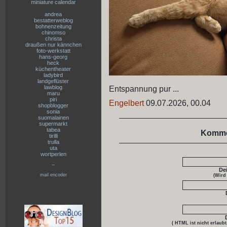
miniature calendar
andrea
bestatterweblog
bohnenzeitung
chinomso
christa
draußen nur kännchen
foto-werkstatt
hans-georg
heck
küchentheater
ladybird
landgeflüster
lawblog
Entspannung pur ...
maru
piri
Engelbert
09.07.2026, 00.04
shopblogger
sonia
suomalainen
supermarkt
tabea
Komme
tirilli
trulla
uta
wortperlen
--
De
mail encoder
(Wird
( HTML ist
nicht
erlaubt