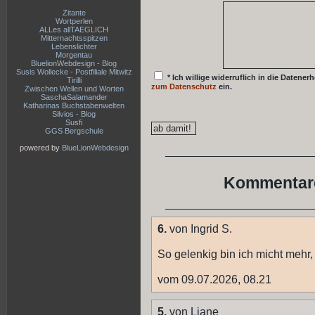
Zitante
Wortperlen
ALLes allTAEGLICH
Mitternachtsspitzen
Lebenslichter
Morgentau
BluelionWebdesign - Blog
Susis Wollecke - Postfiliale Mitwitz
* Ich willige widerruflich in die Date
Tirilli
zum Datenschutz
ein.
Zwischen Wellen und Worten
SaschaSalamander
Katharinas Buchstabenwelten
Silvios - Blog
Susfi
GGS Bergschule
powered by
BlueLionWebdesign
Kommentare
6.
von Ingrid S.
So gelenkig bin ich micht mehr
vom 09.07.2026, 08.21
5.
von Liane