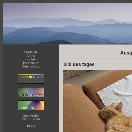
Startseite
Ausg
Archiv
Kontakt
Impressum
bild des tages
Datenschutz
altes Archiv
bis 6.1.2004
Blogs