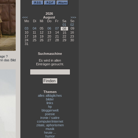
2026
<<<
August
>>>
Mo
Di
Mi
Do
Fr
Sa
So
01
02
03
04
05
06
07
09
08
10
11
12
13
14
16
15
17
18
19
20
21
22
23
24
25
26
27
28
29
30
31
Suchmaschine
lage ?
nn das Bild
Es wird in allen
Einträgen gesucht.
Themen
alles alltägliches
bilder
links
hp
bloggerwelt
poesie
ironie / satire
computer/internet
zitate, aphorismen
musik
heute ...
humor