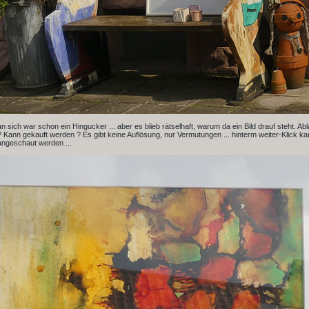
n sich war schon ein Hingucker ... aber es blieb rätselhaft, warum da ein Bild drauf steht. Ab
Kann gekauft werden ? Es gibt keine Auflösung, nur Vermutungen ... hinterm weiter-Klick ka
angeschaut werden ...