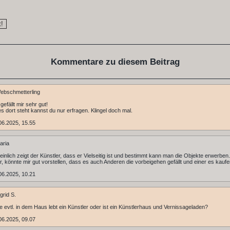
Kommentare zu diesem Beitrag
ebschmetterling
gefällt mir sehr gut!
 dort steht kannst du nur erfragen. Klingel doch mal.
06.2025, 15.55
aria
inlich zeigt der Künstler, dass er Vielseitig ist und bestimmt kann man die Objekte erwerben
mir, könnte mir gut vorstellen, dass es auch Anderen die vorbeigehen gefällt und einer es kaufen
06.2025, 10.21
grid S.
e evtl. in dem Haus lebt ein Künstler oder ist ein Künstlerhaus und Vernissageladen?
06.2025, 09.07