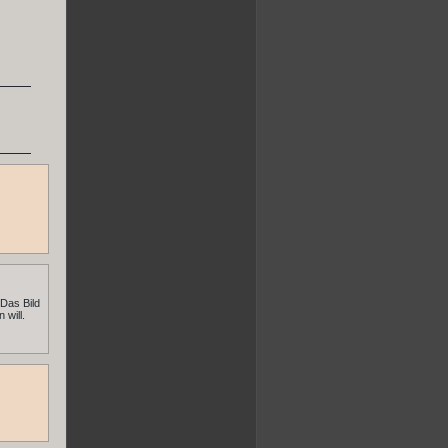
.Das Bild
 will.