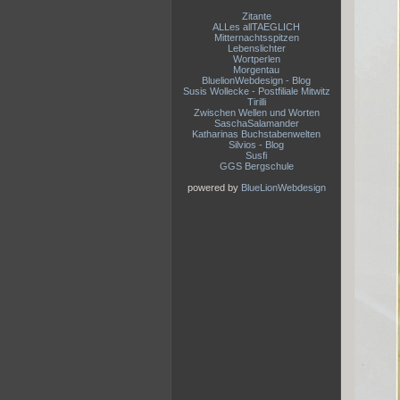
Zitante
ALLes allTAEGLICH
Mitternachtsspitzen
Lebenslichter
Wortperlen
Morgentau
BluelionWebdesign - Blog
Susis Wollecke - Postfiliale Mitwitz
Tirilli
Zwischen Wellen und Worten
SaschaSalamander
Katharinas Buchstabenwelten
Silvios - Blog
Susfi
GGS Bergschule
powered by
BlueLionWebdesign