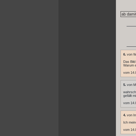
6.
von W
Das Bild 
Warum es
vom 14.
5.
von M
wahrsche
gefällt 
vom 14.
4.
von In
Ich mein
vom 14.