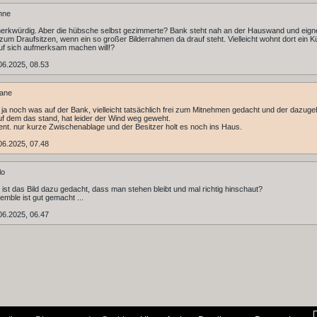
nne
rkwürdig. Aber die hübsche selbst gezimmerte? Bank steht nah an der Hauswand und eigne
zum Draufsitzen, wenn ein so großer Bilderrahmen da drauf steht. Vielleicht wohnt dort ein Kü
uf sich aufmerksam machen will!?
06.2025, 08.53
iane
 ja noch was auf der Bank, vielleicht tatsächlich frei zum Mitnehmen gedacht und der dazuge
auf dem das stand, hat leider der Wind weg geweht.
nt. nur kurze Zwischenablage und der Besitzer holt es noch ins Haus.
06.2025, 07.48
lo
ht ist das Bild dazu gedacht, dass man stehen bleibt und mal richtig hinschaut?
mble ist gut gemacht ...
06.2025, 06.47