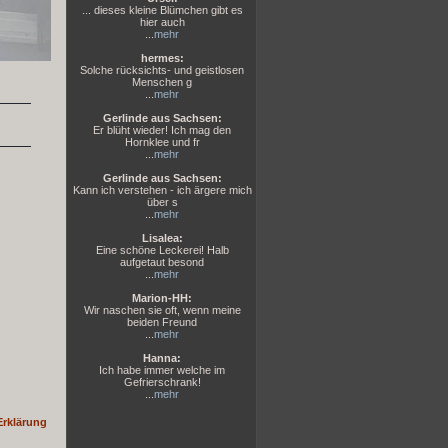
... dieses kleine Blümchen gibt es
hier auch
...
mehr
hermes:
Solche rücksichts- und geistlosen
Menschen g
...
mehr
Gerlinde aus Sachsen:
Er blüht wieder! Ich mag den
Hornklee und fr
...
mehr
Gerlinde aus Sachsen:
Kann ich verstehen - ich ärgere mich
über s
...
mehr
Lisalea:
Eine schöne Leckerei! Halb
aufgetaut besond
...
mehr
Marion-HH:
Wir naschen sie oft, wenn meine
beiden Freund
...
mehr
Hanna:
Ich habe immer welche im
Gefrierschrank!
...
mehr
Erklärung