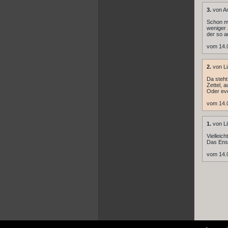
3.
von A
Schon me
weniger 
der so a
vom 14.
2.
von L
Da steht
Zettel, 
Oder eve
vom 14.
1.
von Li
Vielleic
Das Ense
vom 14.