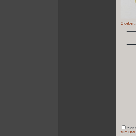
Engelbert
* Ich
zum Date