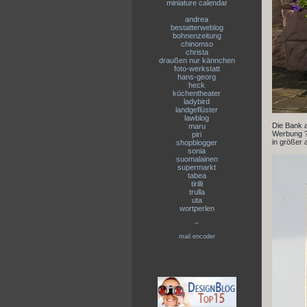
miniature calendar
andrea
bestatterweblog
bohnenzeitung
chinomso
christa
draußen nur kännchen
foto-werkstatt
hans-georg
heck
küchentheater
ladybird
landgeflüster
lawblog
Die Bank a
maru
Werbung ? 
piri
in größer 
shopblogger
sonia
suomalainen
supermarkt
tabea
tirilli
trulla
uta
wortperlen
--
mail encoder