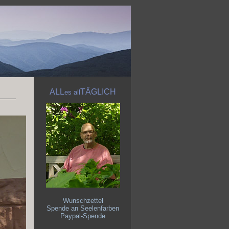
ALL
TÄGLICH
es
all
Wunschzettel
Spende an Seelenfarben
Paypal-Spende