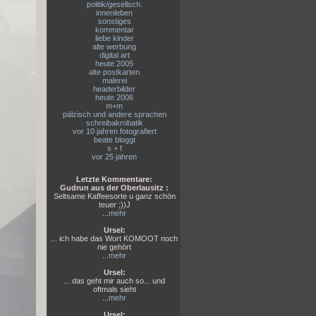
politik/gesellsch.
innenleben
sonstiges
kommentar
liebe kinder
alte werbung
digital art
heute 2005
alte postkarten
malerei
headerbilder
heute 2006
m+m
pälzisch und andere sprachen
schreibakrobatik
vor 10 jahren fotografiert
beate bloggt
s + f
vor 25 jahren
Letzte Kommentare:
Gudrun aus der Oberlausitz :
Seltsame Kaffeesorte u ganz schön
teuer ;))J
...
mehr
Ursel:
... ich habe das Wort KOMOOT noch
nie gehört
...
mehr
Ursel:
... das geht mir auch so... und
oftmals sieht
...
mehr
Ursel: