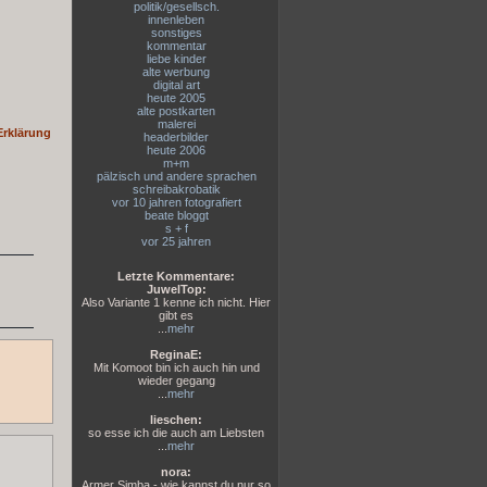
politik/gesellsch.
innenleben
sonstiges
kommentar
liebe kinder
alte werbung
digital art
heute 2005
alte postkarten
malerei
Erklärung
headerbilder
heute 2006
m+m
pälzisch und andere sprachen
schreibakrobatik
vor 10 jahren fotografiert
beate bloggt
s + f
vor 25 jahren
Letzte Kommentare:
JuwelTop:
Also Variante 1 kenne ich nicht. Hier
gibt es
...
mehr
ReginaE:
Mit Komoot bin ich auch hin und
wieder gegang
...
mehr
lieschen:
so esse ich die auch am Liebsten
...
mehr
nora:
Armer Simba - wie kannst du nur so