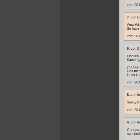
vom 20.
7.
von Br
Wow.Wie
So habe 
vom 20.
6.
von
B
Find ich 
Samen ja
@ Ursel
Das tut 
ist es j
vom 20.
5.
von In
Sorry, b
vom 20.
4.
von In
Genaus s
nun eledi