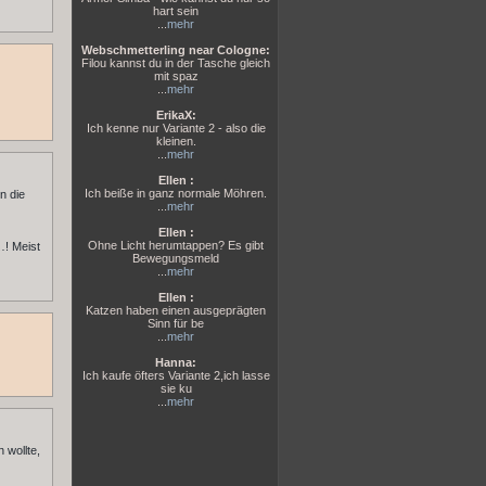
hart sein
...
mehr
Webschmetterling near Cologne:
Filou kannst du in der Tasche gleich
mit spaz
...
mehr
ErikaX:
Ich kenne nur Variante 2 - also die
kleinen.
...
mehr
Ellen :
Ich beiße in ganz normale Möhren.
n die
...
mehr
Ellen :
Ohne Licht herumtappen? Es gibt
…! Meist
Bewegungsmeld
...
mehr
Ellen :
Katzen haben einen ausgeprägten
Sinn für be
...
mehr
Hanna:
Ich kaufe öfters Variante 2,ich lasse
sie ku
...
mehr
 wollte,