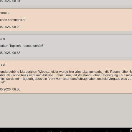
05.2026, 08.31
herese
chön sommerlich!!
05.2026, 08.29
iane
eriten-Teppich - soooo schön!
05.2026, 06.53
rsel
 wunderschöne Margerithen-Wiese... leider wurde hier alles platt gemacht... die Rasenmäher
lles ab - ohne Rücksicht auf Verluste... ohne Sinn und Verstand - ohne Überlegung - auf mei
hin, wurde mir mitgeteilt, dass sie "vom Vermieter den Auftrag haben und die Vorgabe was zu
ist" ...
05.2026, 06.00