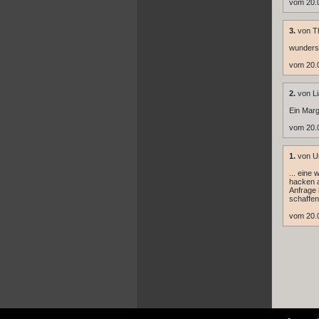
vom 20.
3.
von T
wunders
vom 20.
2.
von L
Ein Marg
vom 20.
1.
von U
... eine
hacken a
Anfrage 
schaffen 
vom 20.