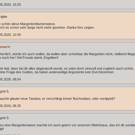
05.2026, 15.03
igitte
 schön diese Margeritenblumenwiese.
ich es schon sehr lange nicht mehr gesehen .Danke fürs zeigen.
05.2026, 10.59
aeaerin
herrlich, würde ich auch wollen, da wollen aber scheinbar die Margariten nicht, vielleicht fliege
 noch her! Viel Freude damit, Engelbert!
mir leid, dass bei dir alles abgeratzelt wurde, es wäre doch sinnvoll und zugleich auch schön
a eine Frage des Geldes, da haben anderweitige Argumente kein Durchkommen
05.2026, 08.54
grid S.
rauche glaube neue Tastatur, er verschlingt immer Buchstaben, oder verdppelt?
05.2026, 08.35
grid S.
o eine Margaritenwiese machte ich auch getern vor unserem Wiohnhaus, das ich dir senden
gt!