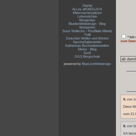
Zitante
ALLes allTAEGLICH
Mitternachtsspitzen
Lebenslichter
Morgentau
BluelionWebdesign - Blog
Wortperlen
Susis Wollecke - Postfiliale Mitwitz
Tirilli
* Ich
Zwischen Wellen und Worten
zum Date
SaschaSalamander
Katharinas Buchstabenwelten
Silvios - Blog
Susfi
GGS Bergschule
powered by
BlueLionWebdesign
9.
von J
Diese M
vom 21.0
8.
von S
Ich lass