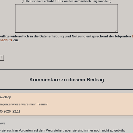
( HTML ist
nicht
erlaubt. URLs werden automatisch umgewandelt.)
 willige widerruflich in die Datenerhebung und Nutzung entsprechend der folgenden
nschutz
ein.
Kommentare zu diesem Beitrag
uwelTop
argeritenwiese wäre mein Traum!
5.2026, 22.11
ywe
e sie auch im Vorgarten auf dem Weg stehen, aber sie sind immer noch nicht aufgeblüht.