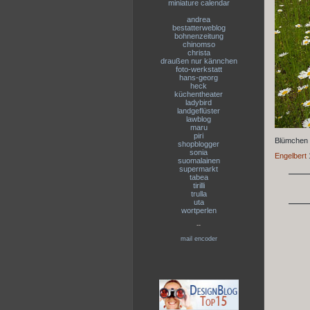
miniature calendar
andrea
bestatterweblog
bohnenzeitung
chinomso
christa
draußen nur kännchen
foto-werkstatt
hans-georg
heck
küchentheater
ladybird
landgeflüster
lawblog
maru
piri
Blümchen 
shopblogger
sonia
Engelbert
suomalainen
supermarkt
tabea
tirilli
trulla
uta
wortperlen
--
mail encoder