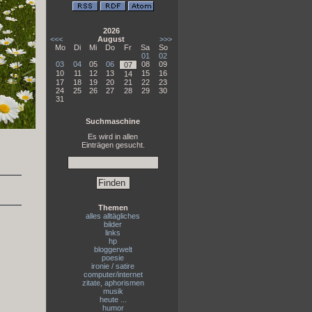
2026
<<<
August
>>>
Mo
Di
Mi
Do
Fr
Sa
So
01
02
03
04
05
06
08
09
07
10
11
12
13
15
16
14
17
18
19
20
21
22
23
24
25
26
27
28
29
30
31
Suchmaschine
Es wird in allen
Einträgen gesucht.
Themen
alles alltägliches
bilder
links
hp
bloggerwelt
poesie
ironie / satire
computer/internet
zitate, aphorismen
musik
heute ...
humor