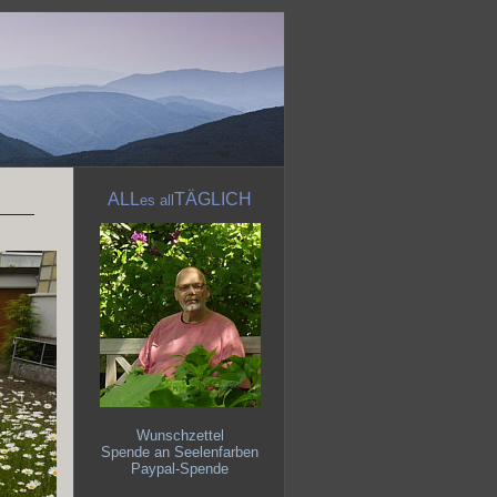
ALL
TÄGLICH
es
all
Wunschzettel
Spende an Seelenfarben
Paypal-Spende