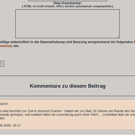
Dein Kommentar:
( HTML ist
nicht
erlaubt. URLs werden automatisch umgewandelt.)
 willige widerruflich in die Datenerhebung und Nutzung entsprechend der folgenden
nschutz
ein.
Kommentare zu diesem Beitrag
Karen
 eine leuchtet zur Zeit in unserem Garten - haben wir vor über 10 Jahren am Rande des No
anals gemopst, und seitdem blüht sie zuverlässig auch ohne Teich.... scheinbar liebt sie un
den
06.2026, 19.17