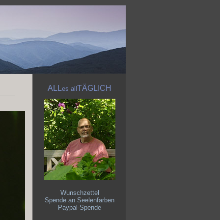
ALL
TÄGLICH
es
all
Wunschzettel
Spende an Seelenfarben
Paypal-Spende