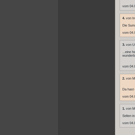
vom 04.
4.
von In
Die Sump
vom 04.
3.
von U
...eine h
wunderb
vom 04.
2.
von M
Da hast 
vom 04.
1.
von Mo
Selten i
vom 04.