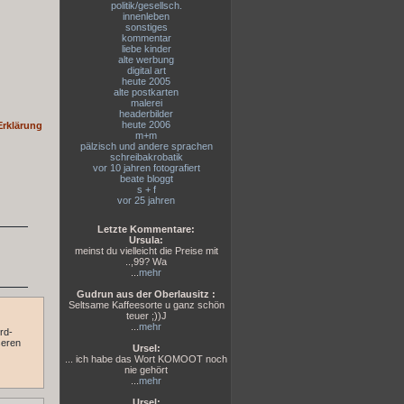
politik/gesellsch.
innenleben
sonstiges
kommentar
liebe kinder
alte werbung
digital art
heute 2005
alte postkarten
malerei
headerbilder
heute 2006
Erklärung
m+m
pälzisch und andere sprachen
schreibakrobatik
vor 10 jahren fotografiert
beate bloggt
s + f
vor 25 jahren
Letzte Kommentare:
Ursula:
meinst du vielleicht die Preise mit
..,99? Wa
...
mehr
Gudrun aus der Oberlausitz :
Seltsame Kaffeesorte u ganz schön
teuer ;))J
...
mehr
rd-
seren
Ursel:
... ich habe das Wort KOMOOT noch
nie gehört
...
mehr
Ursel: