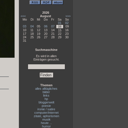
2026
<<<
August
>>>
Mo
Di
Mi
Do
Fr
Sa
So
01
02
03
04
05
06
07
09
08
10
11
12
13
14
16
15
17
18
19
20
21
22
23
24
25
26
27
28
29
30
31
Suchmaschine
Es wird in allen
Einträgen gesucht.
Themen
alles alltägliches
bilder
links
hp
bloggerwelt
poesie
ironie / satire
computer/internet
zitate, aphorismen
musik
heute ...
humor