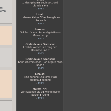
... das geht mir auch so... und
oftmals sieht
rd-
...
mehr
seren
Ursel:
... dieses kleine Blümchen gibt es
hier auch
...
mehr
hermes:
Solche rücksichts- und geistlosen
Menschen g
...
mehr
Gerlinde aus Sachsen:
Er blüht wieder! Ich mag den
Hornklee und fr
...
mehr
Gerlinde aus Sachsen:
Kann ich verstehen - ich ärgere mich
über s
...
mehr
Lisalea:
Eine schöne Leckerei! Halb
aufgetaut besond
...
mehr
Marion-HH:
Wir naschen sie oft, wenn meine
beiden Freund
...
mehr