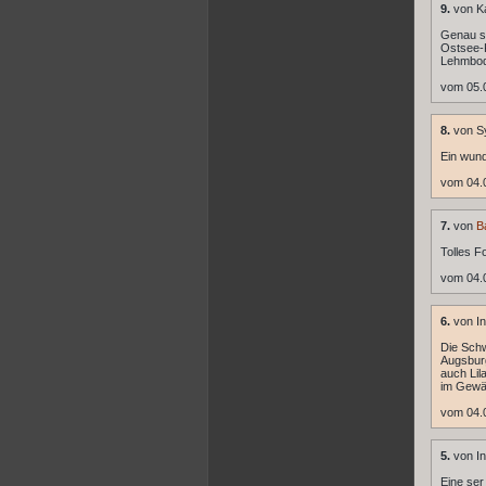
9.
von K
Genau so
Ostsee-K
Lehmbo
vom 05.
8.
von S
Ein wun
vom 04.
7.
von
B
Tolles Fo
vom 04.
6.
von In
Die Schw
Augsbur
auch Lil
im Gewä
vom 04.0
5.
von In
Eine ser e