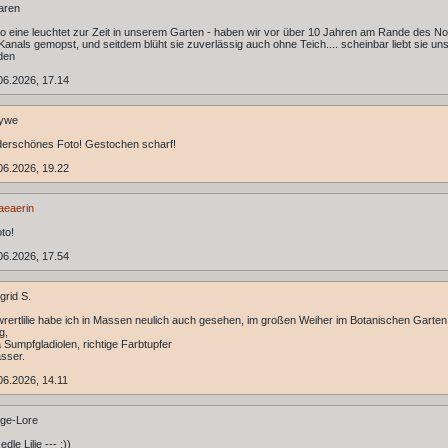
aren
 eine leuchtet zur Zeit in unserem Garten - haben wir vor über 10 Jahren am Rande des No
anals gemopst, und seitdem blüht sie zuverlässig auch ohne Teich.... scheinbar liebt sie un
den
06.2026, 17.14
ywe
derschönes Foto! Gestochen scharf!
06.2026, 19.22
aeaerin
to!
06.2026, 17.54
grid S.
rertlilie habe ich in Massen neulich auch gesehen, im großen Weiher im Botanischen Garten
g,
a Sumpfgladiolen, richtige Farbtupfer
sser.
6.2026, 14.11
ge-Lore
dle Lilie --- ;))