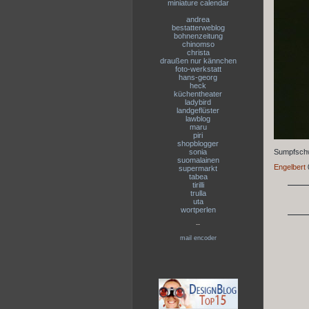
miniature calendar
andrea
bestatterweblog
bohnenzeitung
chinomso
christa
draußen nur kännchen
foto-werkstatt
hans-georg
heck
küchentheater
ladybird
landgeflüster
lawblog
maru
piri
shopblogger
sonia
Sumpfschwe
suomalainen
Engelbert
supermarkt
tabea
tirilli
trulla
uta
wortperlen
--
mail encoder