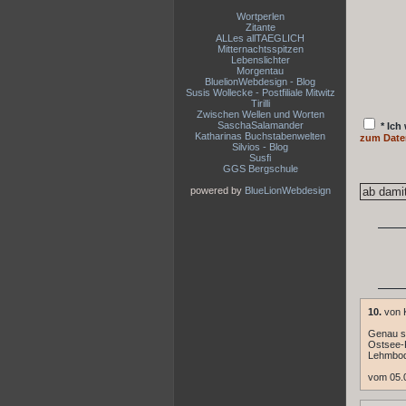
Wortperlen
Zitante
ALLes allTAEGLICH
Mitternachtsspitzen
Lebenslichter
Morgentau
BluelionWebdesign - Blog
Susis Wollecke - Postfiliale Mitwitz
Tirilli
Zwischen Wellen und Worten
SaschaSalamander
* Ich
Katharinas Buchstabenwelten
zum Date
Silvios - Blog
Susfi
GGS Bergschule
powered by
BlueLionWebdesign
10.
von 
Genau so
Ostsee-K
Lehmbo
vom 05.