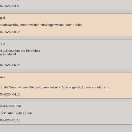
06.2026, 09.45
golf
fschwertlilie, immer wieder eine Augenweide, sehr schön!
06.2026, 09.25
rsel
ell gelb leuchtende Schönheit -
ares Motiv!
06.2026, 06.02
aLu
du die Sumpfschwertlilie ganz wunderbar in Szene gesetzt, besser geht nicht.
06.2026, 04.36
nika aus Köln
n gelb. Aber sehr schön.
06.2026, 01.10