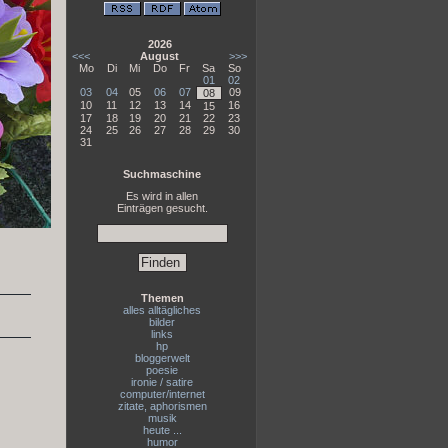
2026
<<<
August
>>>
Mo
Di
Mi
Do
Fr
Sa
So
01
02
03
04
05
06
07
09
08
10
11
12
13
14
16
15
17
18
19
20
21
22
23
24
25
26
27
28
29
30
31
Suchmaschine
Es wird in allen
Einträgen gesucht.
Themen
alles alltägliches
bilder
links
hp
bloggerwelt
poesie
ironie / satire
computer/internet
zitate, aphorismen
musik
heute ...
humor