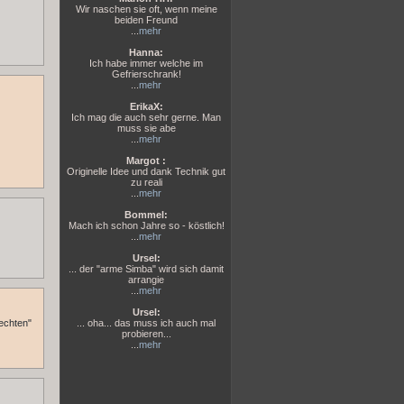
Wir naschen sie oft, wenn meine
beiden Freund
...
mehr
Hanna:
Ich habe immer welche im
Gefrierschrank!
...
mehr
ErikaX:
Ich mag die auch sehr gerne. Man
muss sie abe
...
mehr
Margot :
Originelle Idee und dank Technik gut
zu reali
...
mehr
Bommel:
Mach ich schon Jahre so - köstlich!
...
mehr
Ursel:
... der "arme Simba" wird sich damit
arrangie
...
mehr
Ursel:
... oha... das muss ich auch mal
"echten"
probieren...
...
mehr