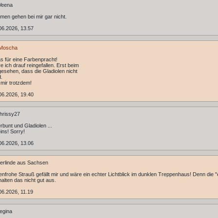
Veena
men gehen bei mir gar nicht.
06.2026, 13.57
Moscha
 für eine Farbenpracht!
e ich drauf reingefallen. Erst beim
 gesehen, dass die Gladiolen nicht
d.
 mir trotzdem!
06.2026, 19.40
hrissy27
rbunt und Gladiolen ...
ins! Sorry!
06.2026, 13.06
rlinde aus Sachsen
enfrohe Strauß gefällt mir und wäre ein echter Lichtblick im dunklen Treppenhaus! Denn die 
alten das nicht gut aus.
6.2026, 11.19
egina