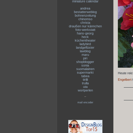
miniature calendar
andrea
bestatterweblog
bohnenzeitung
chinomso
christa
draußen nur kännchen
foto-werkstatt
hans-georg
heck
küchentheater
ladybird
landgeflüster
lawblog
maru
piri
shopblogger
sonia
suomalainen
supermarkt
Heute reic
tabea
tirilli
Engelbert
trulla
uta
wortperlen
--
mail encoder