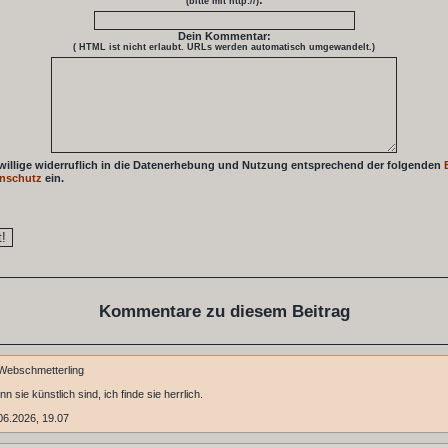
:
(bitte mit http://)
Dein Kommentar:
( HTML ist
nicht
erlaubt. URLs werden automatisch umgewandelt.)
 willige widerruflich in die Datenerhebung und Nutzung entsprechend der folgenden
nschutz
ein.
Kommentare zu diesem Beitrag
Webschmetterling
 sie künstlich sind, ich finde sie herrlich.
06.2026, 19.07