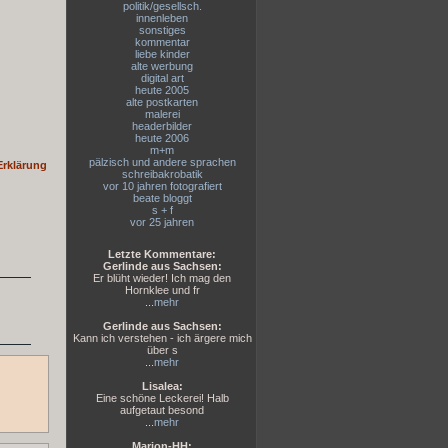
politik/gesellsch.
innenleben
sonstiges
kommentar
liebe kinder
alte werbung
digital art
heute 2005
alte postkarten
malerei
headerbilder
heute 2006
m+m
pälzisch und andere sprachen
Erklärung
schreibakrobatik
vor 10 jahren fotografiert
beate bloggt
s + f
vor 25 jahren
Letzte Kommentare:
Gerlinde aus Sachsen:
Er blüht wieder! Ich mag den
Hornklee und fr
...
mehr
Gerlinde aus Sachsen:
Kann ich verstehen - ich ärgere mich
über s
...
mehr
Lisalea:
Eine schöne Leckerei! Halb
aufgetaut besond
...
mehr
Marion-HH: