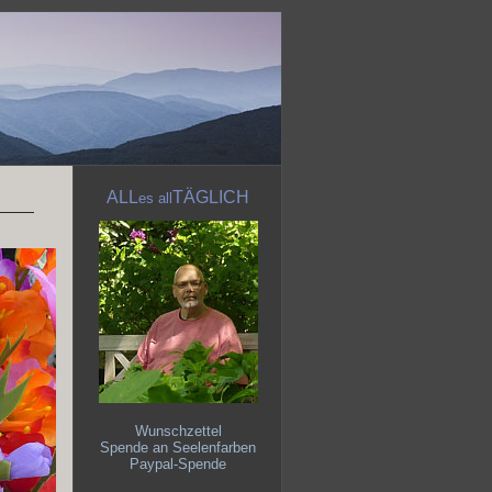
ALL
TÄGLICH
es
all
Wunschzettel
Spende an Seelenfarben
Paypal-Spende