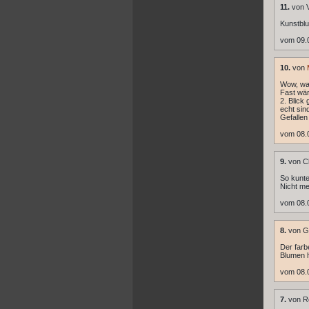
11.
von 
Kunstblu
vom 09.
10.
von
Wow, was
Fast wär
2. Blick
echt sin
Gefallen
vom 08.
9.
von C
So kunte
Nicht me
vom 08.
8.
von Ge
Der farb
Blumen h
vom 08.0
7.
von R