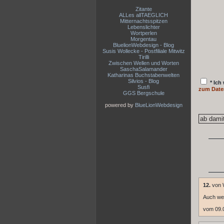
Zitante
ALLes allTAEGLICH
Mitternachtsspitzen
Lebenslichter
Wortperlen
Morgentau
BluelionWebdesign - Blog
Susis Wollecke - Postfiliale Mitwitz
Tirilli
Zwischen Wellen und Worten
SaschaSalamander
Katharinas Buchstabenwelten
Silvios - Blog
* Ich
Susfi
zum Date
GGS Bergschule
powered by
BlueLionWebdesign
12.
von 
Auch wenn
vom 09.