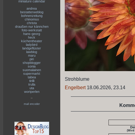
miniature calendar
andrea
bestatterweblog
bohnenzeitung
chinomso
christa
draußen nur kännchen
foto-werkstatt
hans-georg
heck
küchentheater
ladybird
landgeflüster
lawblog
maru
piri
shopblogger
sonia
suomalainen
supermarkt
tabea
Strohblume
tirilli
trulla
Engelbert
18.06.2026, 23.14
uta
wortperlen
--
mail encoder
Komme
De
(Wird