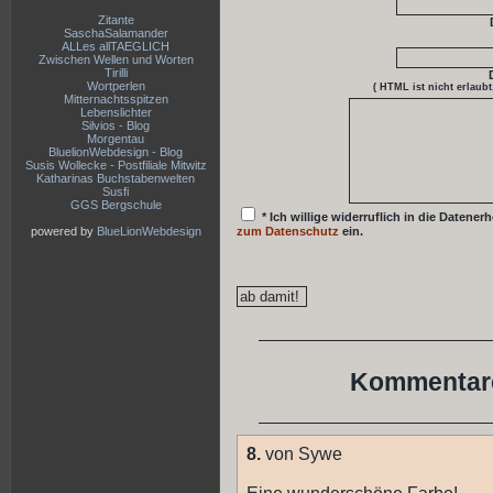
Zitante
SaschaSalamander
ALLes allTAEGLICH
Zwischen Wellen und Worten
Tirilli
Wortperlen
( HTML ist
nicht
erlaubt
Mitternachtsspitzen
Lebenslichter
Silvios - Blog
Morgentau
BluelionWebdesign - Blog
Susis Wollecke - Postfiliale Mitwitz
Katharinas Buchstabenwelten
Susfi
GGS Bergschule
* Ich willige widerruflich in die Date
powered by
BlueLionWebdesign
zum Datenschutz
ein.
Kommentare
8.
von Sywe