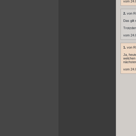
vom 24.
2.
von R
Das gilt
Trotzdem
vom 24.
1.
von Ri
Ja, heut
welchen 
nächsten
vom 24.