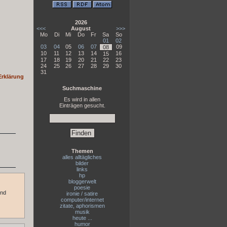
2026
<<<
August
>>>
Mo
Di
Mi
Do
Fr
Sa
So
01
02
03
04
05
06
07
09
08
10
11
12
13
14
16
15
17
18
19
20
21
22
23
24
25
26
27
28
29
30
31
Erklärung
Suchmaschine
Es wird in allen
Einträgen gesucht.
Themen
alles alltägliches
bilder
links
hp
bloggerwelt
poesie
und
ironie / satire
computer/internet
zitate, aphorismen
musik
heute ...
humor