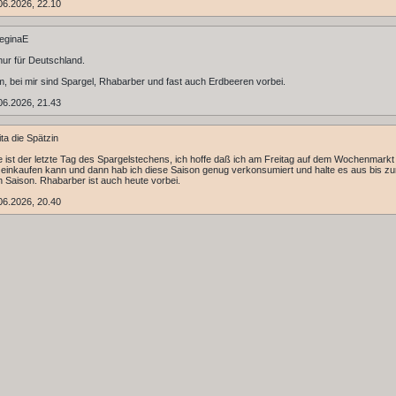
06.2026, 22.10
eginaE
 nur für Deutschland.
, bei mir sind Spargel, Rhabarber und fast auch Erdbeeren vorbei.
06.2026, 21.43
ta die Spätzin
e ist der letzte Tag des Spargelstechens, ich hoffe daß ich am Freitag auf dem Wochenmarkt
einkaufen kann und dann hab ich diese Saison genug verkonsumiert und halte es aus bis zu
 Saison. Rhabarber ist auch heute vorbei.
06.2026, 20.40