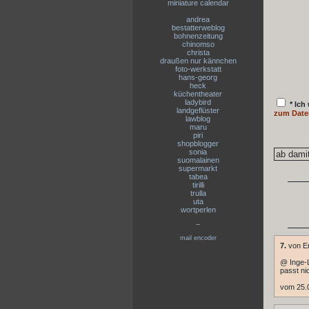
miniature calendar
andrea
bestatterweblog
bohnenzeitung
chinomso
christa
draußen nur kännchen
foto-werkstatt
hans-georg
heck
küchentheater
ladybird
* Ich
landgeflüster
zum Date
lawblog
maru
piri
shopblogger
sonia
suomalainen
supermarkt
tabea
tirilli
trulla
uta
wortperlen
--
mail encoder
7.
von En
@ Inge-Lo
passt ni
vom 25.