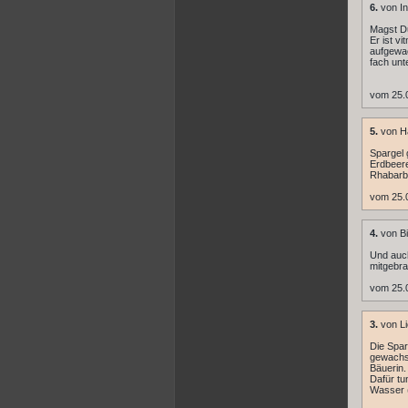
6.
von In
Magst Du
Er ist v
aufgewac
fach unt
vom 25.
5.
von H
Spargel 
Erdbeere
Rhabarbe
vom 25.
4.
von Bi
Und auch
mitgebra
vom 25.
3.
von Li
Die Sparg
gewachse
Bäuerin.
Dafür tu
Wasser (