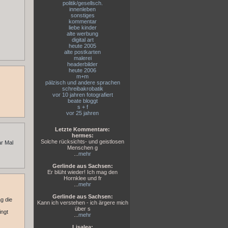
politik/gesellsch.
innenleben
sonstiges
kommentar
liebe kinder
alte werbung
digital art
heute 2005
alte postkarten
malerei
headerbilder
heute 2006
m+m
pälzisch und andere sprachen
schreibakrobatik
vor 10 jahren fotografiert
beate bloggt
s + f
vor 25 jahren
Letzte Kommentare:
hermes:
Solche rücksichts- und geistlosen
ar Mal
Menschen g
...
mehr
Gerlinde aus Sachsen:
Er blüht wieder! Ich mag den
Hornklee und fr
...
mehr
Gerlinde aus Sachsen:
g die
Kann ich verstehen - ich ärgere mich
über s
ingt
...
mehr
Lisalea: