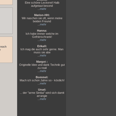
Eine schöne Leckerei! Halb
aufgetaut besond
...
mehr
Marion-HH:
Wir naschen sie oft, wenn meine
beiden Freund
...
mehr
Hanna:
Ich habe immer welche im
Gefrierschrank!
...
mehr
ErikaX:
 noch
Ich mag die auch sehr gerne. Man
r
muss sie abe
...
mehr
Margot :
Originelle Idee und dank Technik gut
zu reali
...
mehr
Bommel:
Mach ich schon Jahre so - köstlich!
...
mehr
Ursel:
... der "arme Simba" wird sich damit
arrangie
...
mehr