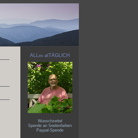
ALL
TÄGLICH
es
all
Wunschzettel
Spende an Seelenfarben
Paypal-Spende