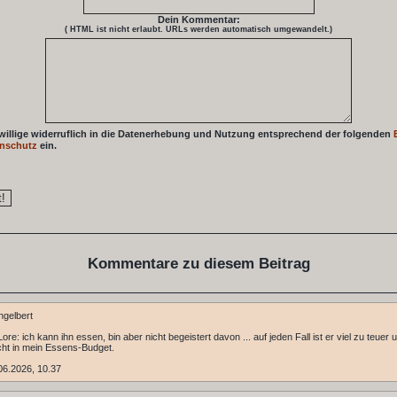
Dein Kommentar:
( HTML ist
nicht
erlaubt. URLs werden automatisch umgewandelt.)
 willige widerruflich in die Datenerhebung und Nutzung entsprechend der folgenden
nschutz
ein.
Kommentare zu diesem Beitrag
gelbert
re: ich kann ihn essen, bin aber nicht begeistert davon ... auf jeden Fall ist er viel zu teuer 
cht in mein Essens-Budget.
06.2026, 10.37