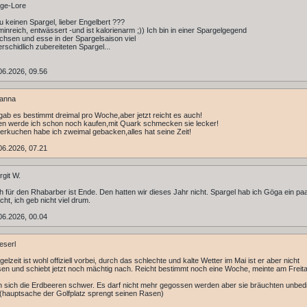
ge-Lore
 keinen Spargel, lieber Engelbert ???
itminreich, entwässert -und ist kalorienarm ;)) Ich bin in einer Spargelgegend
hsen und esse in der Spargelsaison viel
erschidlich zubereiteten Spargel...
06.2026, 09.56
anna
gab es bestimmt dreimal pro Woche,aber jetzt reicht es auch!
n werde ich schon noch kaufen,mit Quark schmecken sie lecker!
rkuchen habe ich zweimal gebacken,alles hat seine Zeit!
06.2026, 07.21
rgit W.
 für den Rhabarber ist Ende. Den hatten wir dieses Jahr nicht. Spargel hab ich Göga ein pa
cht, ich geb nicht viel drum.
06.2026, 00.04
eserl
elzeit ist wohl offiziell vorbei, durch das schlechte und kalte Wetter im Mai ist er aber nicht
n und schiebt jetzt noch mächtig nach. Reicht bestimmt noch eine Woche, meinte am Freita
n sich die Erdbeeren schwer. Es darf nicht mehr gegossen werden aber sie bräuchten unbed
hauptsache der Golfplatz sprengt seinen Rasen)