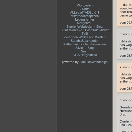
... das i
Wortperlen
irgendwi
Zitante
aber bitt
ALLes allTAEGLICH
gerne wei
Mitternachtsspitzen
Lebenslichter
vom 03.
Morgentau
BluelionWebdesign - Blog
Susis Wollecke - Postfiliale Mitwitz
Tirilli
8.
von Bi
Zwischen Wellen und Worten
SaschaSalamander
hihihi a
Katharinas Buchstabenwelten
das wegm
Silvios - Blog
entbehr
Susfi
GGS Bergschule
vom 02.
powered by
BlueLionWebdesign
7.
von Bi
hihihi a
das wegm
entbehr
vom 02.
6.
von R
Gerade 
Hornisse
Brut.
Quelle: 
und Tier