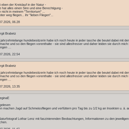
st eben der Kreislauf in der Natur -
e hat alles einen Sinn und eine Berechtigung -
e nicht in meinem "Territorium" ...
ter weg fliegen... ihr "lieben Fliegen"...
07.2026, 06.28
rgit Brabetz
ls jahrzehntelange hundebesitzerin habe ich noch heute in jeder tasche die beutel dabei mit de
ache und so den fliegen vorenthalte - sie sind allesfresser und daher leiden sie durch mich
ungen …
07.2026, 22.54
rgit Brabetz
ls jahrzehntelange hundebesitzerin habe ich noch heute in jeder tasche die beutel dabei mit de
ache und so den fliegen vorenthalte - sie sind allesfresser und daher leiden sie durch mich
ungen …
07.2026, 13.35
eginaE
gelesen
n machen Jagd auf Schmeissfliegen und verfüttern pro Tag bis zu 1/2 kg an Insekten u. ä. a
Naturfotograf Lothar Lenz mit faszinierenden Beobachtungen, Informationen zu den jeweiligen
chen.