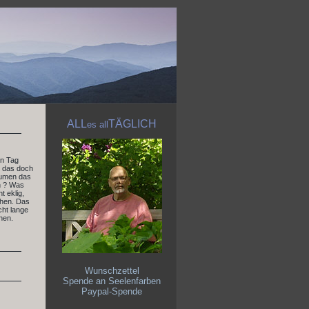
ALL
TÄGLICH
es
all
en Tag
t das doch
räumen das
rn ? Was
t eklig,
chen. Das
cht lange
hen.
Wunschzettel
Spende an Seelenfarben
Paypal-Spende