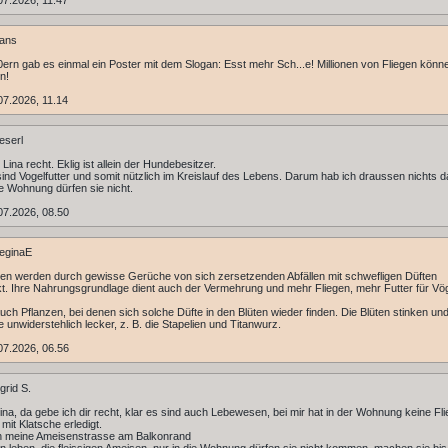
7.2026, 11.47
ans
0ern gab es einmal ein Poster mit dem Slogan: Esst mehr Sch...e! Millionen von Fliegen könn
en!
7.2026, 11.14
eserl
Lina recht. Eklig ist allein der Hundebesitzer.
sind Vogelfutter und somit nützlich im Kreislauf des Lebens. Darum hab ich draussen nichts 
ie Wohnung dürfen sie nicht.
07.2026, 08.50
eginaE
gen werden durch gewisse Gerüche von sich zersetzenden Abfällen mit schwefligen Düften
t. Ihre Nahrungsgrundlage dient auch der Vermehrung und mehr Fliegen, mehr Futter für Vög
auch Pflanzen, bei denen sich solche Düfte in den Blüten wieder finden. Die Blüten stinken un
ie unwiderstehlich lecker, z. B. die Stapelien und Titanwurz.
07.2026, 06.56
grid S.
na, da gebe ich dir recht, klar es sind auch Lebewesen, bei mir hat in der Wohnung keine Fli
mit Klatsche erledigt.
 meine Ameisenstrasse am Balkonrand