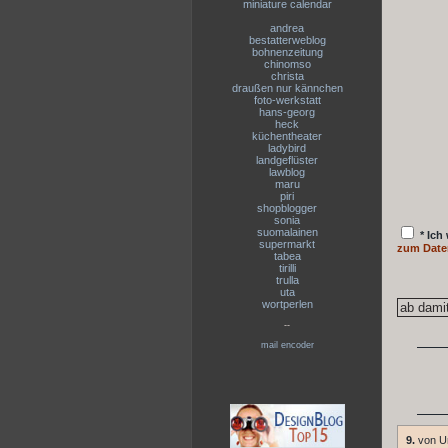
miniature calendar
andrea
bestatterweblog
bohnenzeitung
chinomso
christa
draußen nur kännchen
foto-werkstatt
hans-georg
heck
küchentheater
ladybird
landgeflüster
lawblog
maru
piri
shopblogger
sonia
suomalainen
* Ich
supermarkt
zum Date
tabea
tirilli
trulla
uta
wortperlen
--
mail encoder
9.
von U