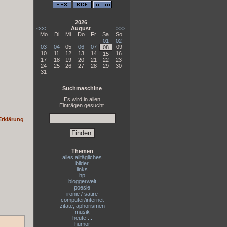
2026
<<<
August
>>>
Mo
Di
Mi
Do
Fr
Sa
So
01
02
03
04
05
06
07
09
08
10
11
12
13
14
16
15
17
18
19
20
21
22
23
24
25
26
27
28
29
30
31
Suchmaschine
Es wird in allen
Einträgen gesucht.
Erklärung
Themen
alles alltägliches
bilder
links
hp
bloggerwelt
poesie
ironie / satire
computer/internet
zitate, aphorismen
musik
heute ...
humor