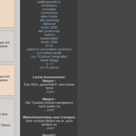
politik/gesellsch.
innenleben
sonstiges
kommentar
liebe kinder
alte werbung
digital art
heute 2005
alte postkarten
malerei
headerbilder
heute 2006
nen ich
m+m
 keine
pälzisch und andere sprachen
schreibakrobatik
vor 10 jahren fotografiert
beate bloggt
s + f
vor 25 jahren
nen ich
Letzte Kommentare:
 keine
Margot :
Das Wort „gewöhnlich“ wird seiner
Schö
...
mehr
Margot :
Die Trauben können wenigstens
noch weiter ve
...
mehr
n ihre
Webschmetterling near Cologne:
Sehr schöne Blüten hat er, auch
farblich se
 Tieren
...
mehr
Birgit57: