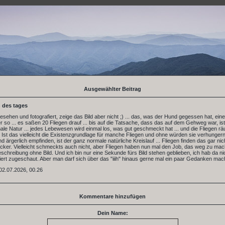
Ausgewählter Beitrag
 des tages
esehen und fotografiert, zeige das Bild aber nicht ;) ... das, was der Hund gegessen hat, ein
r so ... es saßen 20 Fliegen drauf ... bis auf die Tatsache, dass das auf dem Gehweg war, is
le Natur ... jedes Lebewesen wird einmal los, was gut geschmeckt hat ... und die Fliegen 
 Ist das vielleicht die Existenzgrundlage für manche Fliegen und ohne würden sie verhunge
nd ärgerlich empfinden, ist der ganz normale natürliche Kreislauf ... Fliegen finden das gar nich
cker. Vielleicht schmeckts auch nicht, aber Fliegen haben nun mal den Job, das weg zu ma
eschreibung ohne Bild. Und ich bin nur eine Sekunde fürs Bild stehen geblieben, ich hab da ni
iert zugeschaut. Aber man darf sich über das "iiih" hinaus gerne mal ein paar Gedanken mac
02.07.2026, 00.26
Kommentare hinzufügen
Dein Name: