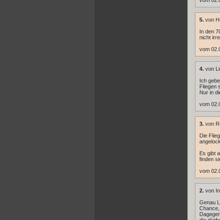
vom 02.0
5.
von H
In den 7
nicht irr
vom 02.0
4.
von Li
Ich gebe 
Fliegen 
Nur in d
vom 02.
3.
von R
Die Flie
angelock
Es gibt 
finden s
vom 02.
2.
von In
Genau Li
Chance, 
Dagegen