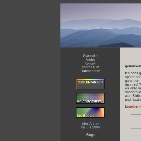
Startseite
Archiv
Kontakt
gedanken
Impressum
Datenschutz
Ich habs g
später ode
ganz norma
dann auf ?
wir eklig u
sondern le
war: Bildb
und faszin
Engelbert
altes Archiv
bis 6.1.2004
Blogs