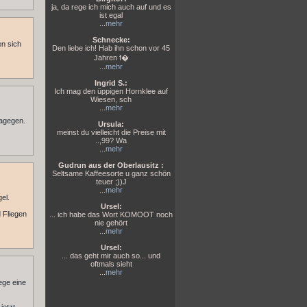
ja, da rege ich mich auch auf und es
ist egal
...
mehr
Schnecke:
en sich
Den liebe ich! Hab ihn schon vor 45
Jahren f�
...
mehr
Ingrid S.:
Ich mag den üppigen Hornklee auf
Wiesen, sch
...
mehr
dagegen.
Ursula:
meinst du vielleicht die Preise mit
..,99? Wa
...
mehr
Gudrun aus der Oberlausitz :
Seltsame Kaffeesorte u ganz schön
teuer ;))J
...
mehr
el.
Ursel:
d Fliegen
... ich habe das Wort KOMOOT noch
nie gehört
...
mehr
Ursel:
... das geht mir auch so... und
oftmals sieht
...
mehr
ege eine