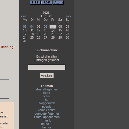
2026
<<<
August
>>>
Mo
Di
Mi
Do
Fr
Sa
So
01
02
03
04
05
06
08
09
07
10
11
12
13
15
16
14
17
18
19
20
21
22
23
24
25
26
27
28
29
30
31
Erklärung
Suchmaschine
Es wird in allen
Einträgen gesucht.
Themen
alles alltägliches
bilder
links
hp
bloggerwelt
poesie
ironie / satire
dem
computer/internet
e ist,
zitate, aphorismen
musik
 würde
heute ...
te.
humor