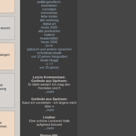
politik/gesellsch.
innenleben
sonstiges
kommentar
liebe kinder
alte werbung
digital art
heute 2005
raturen.
alte postkarten
malerei
headerbilder
heute 2006
m+m
pälzisch und andere sprachen
schreibakrobatik
 hängen
vor 10 jahren fotografiert
beate bloggt
s + f
vor 25 jahren
Letzte Kommentare:
Gerlinde aus Sachsen:
Er blüht wieder! Ich mag den
nd
Hornklee und fr
nung
...
mehr
Gerlinde aus Sachsen:
Kann ich verstehen - ich ärgere mich
über s
...
mehr
Lisalea:
Eine schöne Leckerei! Halb
ie
aufgetaut besond
imer,
...
mehr
Marion-HH: