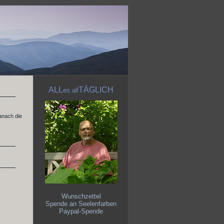
ALL
TÄGLICH
es
all
danach die
Wunschzettel
Spende an Seelenfarben
Paypal-Spende