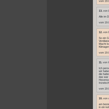
vom 19.
13.
von L
Alle im 
vom 19.
12.
von D
So ein G
Ventilat
Macht ke
Klimager
vom 19.
11.
von I
Ich pers
wir habe
die hatt
das war 
Hexens
Inzwisch
vom 19.0
10.
von c
am beste
in ein k