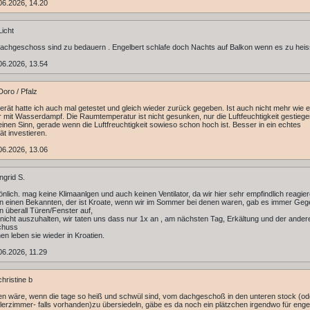
06.2026, 14.20
icht
Dachgeschoss sind zu bedauern . Engelbert schlafe doch Nachts auf Balkon wenn es zu heiss 
06.2026, 13.54
oro / Pfalz
erät hatte ich auch mal getestet und gleich wieder zurück gegeben. Ist auch nicht mehr wie e
or mit Wasserdampf. Die Raumtemperatur ist nicht gesunken, nur die Luftfeuchtigkeit gestiege
inen Sinn, gerade wenn die Luftfreuchtigkeit sowieso schon hoch ist. Besser in ein echtes
ät investieren.
06.2026, 13.06
ngrid S.
önlich. mag keine Klimaanlgen und auch keinen Ventilator, da wir hier sehr empfindlich reagier
n einen Bekannten, der ist Kroate, wenn wir im Sommer bei denen waren, gab es immer Ge
en überall Türen/Fenster auf,
nicht auszuhalten, wir taten uns dass nur 1x an , am nächsten Tag, Erkältung und der ander
chuss
en leben sie wieder in Kroatien.
6.2026, 11.29
hristine b
n wäre, wenn die tage so heiß und schwül sind, vom dachgeschoß in den unteren stock (od
ellerzimmer- falls vorhanden)zu übersiedeln, gäbe es da noch ein plätzchen irgendwo für engel