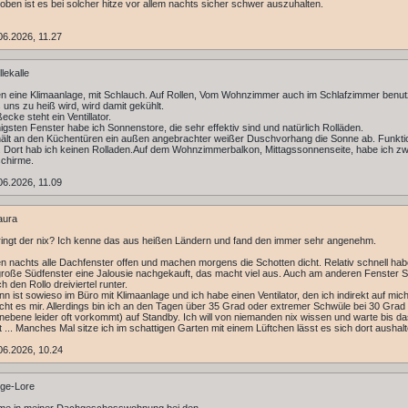
oben ist es bei solcher hitze vor allem nachts sicher schwer auszuhalten.
6.2026, 11.27
lekalle
n eine Klimaanlage, mit Schlauch. Auf Rollen, Vom Wohnzimmer auch im Schlafzimmer benut
uns zu heiß wird, wird damit gekühlt.
ecke steht ein Ventillator.
gsten Fenster habe ich Sonnenstore, die sehr effektiv sind und natürlich Rolläden.
lt an den Küchentüren ein außen angebrachter weißer Duschvorhang die Sonne ab. Funktio
. Dort hab ich keinen Rolladen.Auf dem Wohnzimmerbalkon, Mittagssonnenseite, habe ich zw
chirme.
6.2026, 11.09
aura
ingt der nix? Ich kenne das aus heißen Ländern und fand den immer sehr angenehm.
n nachts alle Dachfenster offen und machen morgens die Schotten dicht. Relativ schnell hab
große Südfenster eine Jalousie nachgekauft, das macht viel aus. Auch am anderen Fenster S
 den Rollo dreiviertel runter.
n ist sowieso im Büro mit Klimaanlage und ich habe einen Ventilator, den ich indirekt auf mich 
cht es mir. Allerdings bin ich an den Tagen über 35 Grad oder extremer Schwüle bei 30 Grad
nebene leider oft vorkommt) auf Standby. Ich will von niemanden nix wissen und warte bis d
st ... Manches Mal sitze ich im schattigen Garten mit einem Lüftchen lässt es sich dort aushalt
06.2026, 10.24
ge-Lore