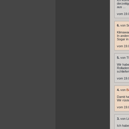
Ich kom
derzeiti
aus ...
vom 19.
6.
von S
Klimawan
In ander
Sogar in
vom 19.
5.
von T
Wir habe
Rolladen
schliefe
vom 19.
4.
von
B
Damit ha
Wir rüst
vom 19.
3.
von Li
Ich habe 