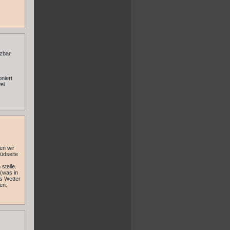
zbar.
niert
ei
en wir
üdseite
stelle.
 (was in
as Wetter
en.