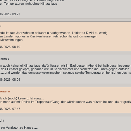
me in meiner Dachgeschosswohnung bei den
gen Temperaturen nicht ohne Klimaanlage
06.2026, 09.27
u
del ist seit Jahrzehnten bekannt u nachgewiesen. Leider tut D viel zu wenig.
en Ländern gibt es in Krankenhäusern etc schon längst Klimaanlagen.
 Mietwohnungen ...
06.2026, 08.19
herese
n auch keinerlei Klimaanlage, dafür liessen wir im Bad gestern Abend bei halb geschlossene
 das Fenster gekippt, genauso wie im Schlafzimmer und sicherten die Türen gegen Zufallen.
n.....und werden das genauso weitermachen, solange solche Temperaturen herrschen des na
06.2026, 08.08
aeaerin
b ich (noch) keine Erfahrung…
en noch auf mit Rollos im TreppenaufGang, der würde schon was nützen bei uns, da er großzü
06.2026, 07.47
cht
ein Ventilator zu Hause.....