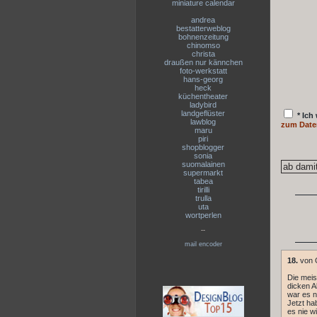
miniature calendar
andrea
bestatterweblog
bohnenzeitung
chinomso
christa
draußen nur kännchen
foto-werkstatt
hans-georg
heck
küchentheater
ladybird
landgeflüster
* Ich
lawblog
zum Date
maru
piri
shopblogger
sonia
suomalainen
supermarkt
tabea
tirilli
trulla
uta
wortperlen
--
mail encoder
18.
von 
Die meis
dicken A
war es n
Jetzt hab
es nie w