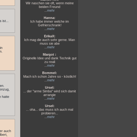
Wir naschen sie oft, wenn meine
beiden Freund
...
mehr
Hanna:
ist...
Ich habe immer welche im
Gefrierschrank!
...
mehr
ErikaX:
Ich mag die auch sehr gerne. Man
muss sie abe
...
mehr
in
n.
Margot :
Originelle Idee und dank Technik gut
zu reali
...
mehr
Bommel:
Mach ich schon Jahre so - köstlich!
...
mehr
en.
Ursel:
genzug,
... der "arme Simba" wird sich damit
arrangie
e hatte
...
mehr
Ursel:
... oha... das muss ich auch mal
probieren...
...
mehr
er auch
bert,