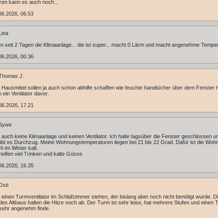
en kann es auch noch...
06.2026, 06.53
Lina
n seit 2 Tagen die Klimaanlage... die ist super... macht 0 Lärm und macht angenehme Tempe
06.2026, 00.36
Thomas J.
 Hausmittel sollen ja auch schon abhilfe schaffen wie feuchte handtücher über dem Fenster
 ein Ventilator davor.
06.2026, 17.21
Sywe
 auch keine Klimaanlage und keinen Ventilator. Ich halte tagsüber die Fenster geschlossen u
ibt es Durchzug. Meine Wohnungstemperaturen liegen bei 21 bis 22 Grad. Dafür ist die Woh
h im Winter kalt.
elfen viel Trinken und kalte Güsse
06.2026, 16.35
Osti
 einen Turmventilator im Schlafzimmer stehen, der bislang aber noch nicht benötigt wurde. D
es Altbaus halten die Hitze noch ab. Der Turm ist sehr leise, hat mehrere Stufen und einen T
sehr angenehm finde.