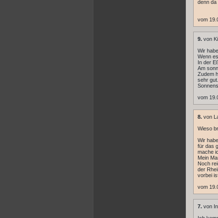
denn da 
vom 19.0
9.
von Kil
Wir habe
Wenn es 
In der Eß
Am sonni
Zudem hä
sehr gut
Sonnens
vom 19.0
8.
von L
Wieso br
Wir habe
für das 
mache ich
Mein Man
Noch rei
der Rhei
vorbei i
vom 19.
7.
von In