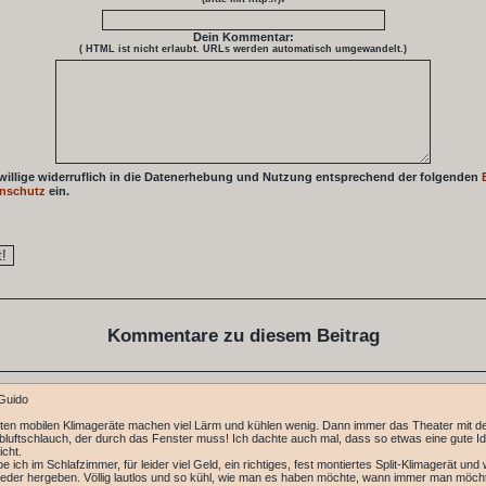
Dein Kommentar:
( HTML ist
nicht
erlaubt. URLs werden automatisch umgewandelt.)
 willige widerruflich in die Datenerhebung und Nutzung entsprechend der folgenden
nschutz
ein.
Kommentare zu diesem Beitrag
Guido
ten mobilen Klimageräte machen viel Lärm und kühlen wenig. Dann immer das Theater mit 
bluftschlauch, der durch das Fenster muss! Ich dachte auch mal, dass so etwas eine gute Ide
icht.
e ich im Schlafzimmer, für leider viel Geld, ein richtiges, fest montiertes Split-Klimagerät und
ieder hergeben. Völlig lautlos und so kühl, wie man es haben möchte, wann immer man möch