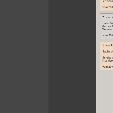
Ich denk
vom 20.
2.
von Bi
Hatte Jö
die des 
Wasser 
vom 20.
1.
von R
Sache d
Es gibt 
in ande
vom 20.