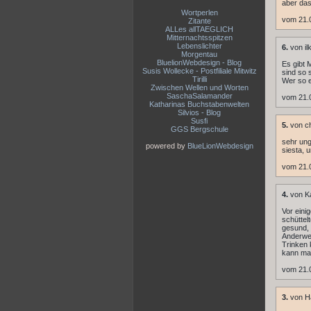
aber das
Wortperlen
vom 21.
Zitante
ALLes allTAEGLICH
Mitternachtsspitzen
Lebenslichter
6.
von il
Morgentau
BluelionWebdesign - Blog
Es gibt 
Susis Wollecke - Postfiliale Mitwitz
sind so 
Tirilli
Wer so e
Zwischen Wellen und Worten
SaschaSalamander
vom 21.
Katharinas Buchstabenwelten
Silvios - Blog
Susfi
5.
von ch
GGS Bergschule
sehr ung
powered by
BlueLionWebdesign
siesta, 
vom 21.
4.
von Ka
Vor eini
schüttel
gesund, 
Anderwei
Trinken 
kann man
vom 21.
3.
von H