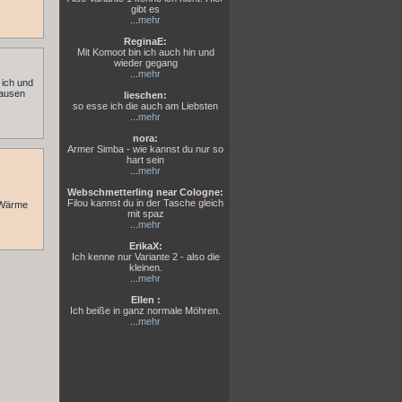
gibt es
...
mehr
ReginaE:
Mit Komoot bin ich auch hin und
wieder gegang
...
mehr
 ich und
pausen
lieschen:
so esse ich die auch am Liebsten
...
mehr
nora:
Armer Simba - wie kannst du nur so
hart sein
...
mehr
Webschmetterling near Cologne:
Filou kannst du in der Tasche gleich
r Wärme
mit spaz
...
mehr
ErikaX:
Ich kenne nur Variante 2 - also die
kleinen.
...
mehr
Ellen :
Ich beiße in ganz normale Möhren.
...
mehr