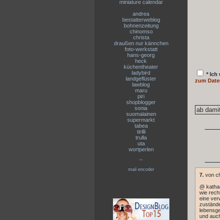
miniature calendar
andrea
bestatterweblog
bohnenzeitung
chinomso
christa
draußen nur kännchen
foto-werkstatt
hans-georg
heck
küchentheater
ladybird
* Ich
landgeflüster
zum Date
lawblog
maru
piri
shopblogger
sonia
suomalainen
supermarkt
tabea
tirilli
trulla
uta
wortperlen
--
mail encoder
7.
von ch
@ katha
wie rech
eine ver
zustände
lebensge
und auch