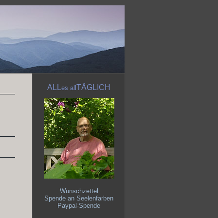
ALL
TÄGLICH
es
all
Wunschzettel
Spende an Seelenfarben
Paypal-Spende