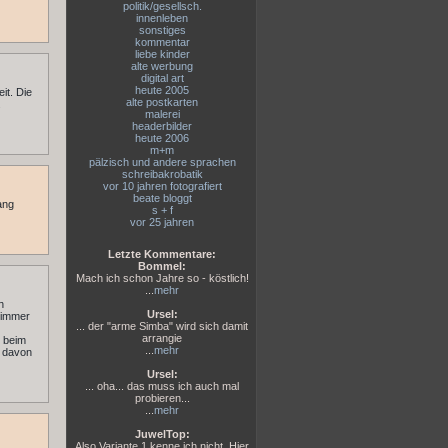
politik/gesellsch.
innenleben
sonstiges
kommentar
liebe kinder
alte werbung
digital art
heute 2005
it. Die
alte postkarten
.
malerei
headerbilder
heute 2006
m+m
pälzisch und andere sprachen
schreibakrobatik
vor 10 jahren fotografiert
beate bloggt
ang
s + f
vor 25 jahren
Letzte Kommentare:
Bommel:
Mach ich schon Jahre so - köstlich!
...
mehr
h
Ursel:
t immer
... der "arme Simba" wird sich damit
arrangie
r beim
...
mehr
, davon
Ursel:
... oha... das muss ich auch mal
probieren...
...
mehr
JuwelTop:
Also Variante 1 kenne ich nicht. Hier