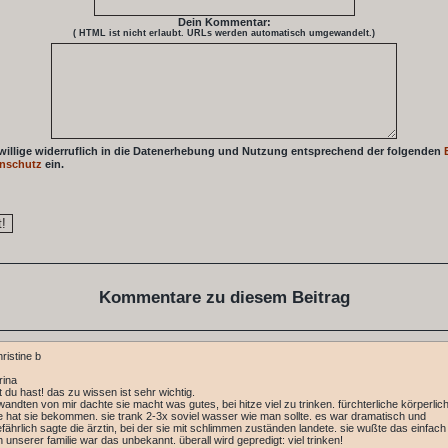
Dein Kommentar:
( HTML ist
nicht
erlaubt. URLs werden automatisch umgewandelt.)
 willige widerruflich in die Datenerhebung und Nutzung entsprechend der folgenden
nschutz
ein.
Kommentare zu diesem Beitrag
ristine b
rina
t du hast! das zu wissen ist sehr wichtig.
wandten von mir dachte sie macht was gutes, bei hitze viel zu trinken. fürchterliche körperlic
 hat sie bekommen. sie trank 2-3x soviel wasser wie man sollte. es war dramatisch und
fährlich sagte die ärztin, bei der sie mit schlimmen zuständen landete. sie wußte das einfach 
 unserer familie war das unbekannt. überall wird gepredigt: viel trinken!