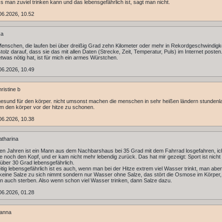
s man zuviel trinken kann und das lebensgefährlich ist, sagt man nicht.
06.2026, 10.52
ka
Menschen, die laufen bei über dreißig Grad zehn Kilometer oder mehr in Rekordgeschwindigke
stolz darauf, dass sie das mit allen Daten (Strecke, Zeit, Temperatur, Puls) im Internet posten
twas nötig hat, ist für mich ein armes Würstchen.
06.2026, 10.49
ristine b
esund für den körper. nicht umsonst machen die menschen in sehr heißen ländern stundenl
um den körper vor der hitze zu schonen.
06.2026, 10.38
tharina
gen Jahren ist ein Mann aus dem Nachbarshaus bei 35 Grad mit dem Fahrrad losgefahren, ic
te noch den Kopf, und er kam nicht mehr lebendig zurück. Das hat mir gezeigt: Sport ist nich
über 30 Grad lebensgefährlich.
tig lebensgefährlich ist es auch, wenn man bei der Hitze extrem viel Wasser trinkt, man abe
keine Salze zu sich nimmt sondern nur Wasser ohne Salze, das stört die Osmose im Körper
 auch sterben. Also wenn schon viel Wasser trinken, dann Salze dazu.
06.2026, 01.28
anna