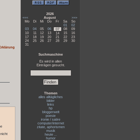
2026
<<<
August
>>>
Mo
Di
Mi
Do
Fr
Sa
So
01
02
03
04
05
06
08
09
07
10
11
12
13
15
16
14
17
18
19
20
21
22
23
24
25
26
27
28
29
30
31
Erklärung
Suchmaschine
Es wird in allen
Einträgen gesucht.
Themen
alles alltägliches
bilder
links
hp
bloggerwelt
poesie
ironie / satire
computer/internet
he
zitate, aphorismen
musik
nicht
heute ...
humor