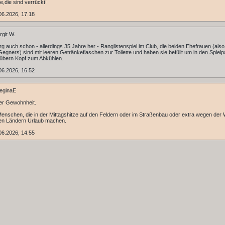
e,die sind verrückt!
06.2026, 17.18
rgit W.
rg auch schon - allerdings 35 Jahre her - Ranglistenspiel im Club, die beiden Ehefrauen (also
Gegners) sind mit leeren Getränkeflaschen zur Toilette und haben sie befüllt um in den Spiel
übern Kopf zum Abkühlen.
06.2026, 16.52
eginaE
er Gewohnheit.
Menschen, die in der Mittagshitze auf den Feldern oder im Straßenbau oder extra wegen de
ren Ländern Urlaub machen.
06.2026, 14.55