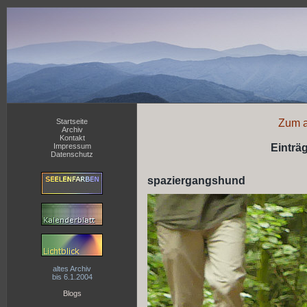
Startseite
Zum a
Archiv
Kontakt
Impressum
Einträ
Datenschutz
spaziergangshund
altes Archiv
bis 6.1.2004
Blogs