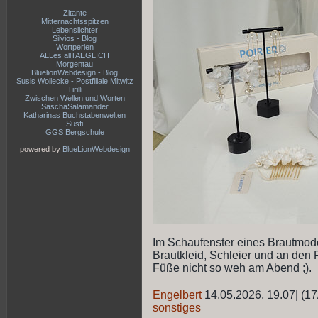
Zitante
Mitternachtsspitzen
Lebenslichter
Silvios - Blog
Wortperlen
ALLes allTAEGLICH
Morgentau
BluelionWebdesign - Blog
Susis Wollecke - Postfiliale Mitwitz
Tirilli
Zwischen Wellen und Worten
SaschaSalamander
Katharinas Buchstabenwelten
Susfi
GGS Bergschule
powered by
BlueLionWebdesign
Im Schaufenster eines Brautmode
Brautkleid, Schleier und an den 
Füße nicht so weh am Abend ;).
Engelbert
14.05.2026, 19.07
|
(17
sonstiges