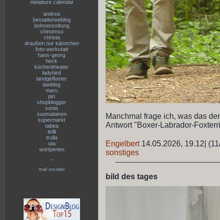
miniature calendar
andrea
bestatterweblog
bohnenzeitung
chinomso
christa
draußen nur kännchen
foto-werkstatt
hans-georg
heck
küchentheater
ladybird
landgeflüster
lawblog
maru
piri
shopblogger
sonia
suomalainen
Manchmal frage ich, was das denn
supermarkt
Antwort "Boxer-Labrador-Foxterr
tabea
tirilli
trulla
Engelbert
14.05.2026, 19.12
|
(11
uta
wortperlen
sonstiges
--
mail encoder
bild des tages