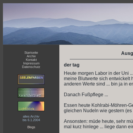
Startseite
Ausg
Archiv
Kontakt
Impressum
der tag
Datenschutz
Heute morgen Labor in der Uni ...
meine Blutwerte sich entwickelt 
anderen Werte sind ... bin ja in 
Danach Fußpflege ...
Essen heute Kohlrabi-Möhren-Ge
gleichen Nudeln wie gestern (es 
altes Archiv
bis 6.1.2004
Ansonsten: müde heute, sehr müd
mal kurz hinlege ... liege dann 
Blogs