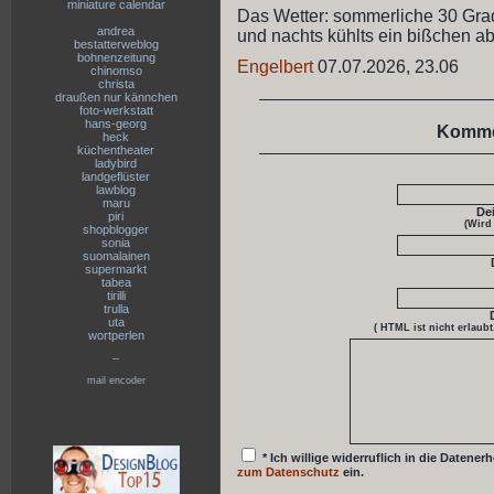
miniature calendar
Das Wetter: sommerliche 30 Grad
andrea
und nachts kühlts ein bißchen ab
bestatterweblog
bohnenzeitung
Engelbert
07.07.2026, 23.06
chinomso
christa
draußen nur kännchen
foto-werkstatt
hans-georg
Komme
heck
küchentheater
ladybird
landgeflüster
lawblog
maru
De
piri
(Wird
shopblogger
sonia
suomalainen
supermarkt
tabea
tirilli
trulla
uta
( HTML ist
nicht
erlaubt
wortperlen
--
mail encoder
* Ich willige widerruflich in die Date
zum Datenschutz
ein.