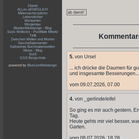
Zitante
ALLes allTAEGLICH
Mitternachtsspitzen
Lebenslichter
Wortperlen
Morgentau
BluelionWebdesign - Blog
Susis Wollecke - Postfiliale Mitwitz
Kommentare
Tirilli
Zwischen Wellen und Worten
SaschaSalamander
Katharinas Buchstabenwelten
Silvios - Blog
Susfi
5.
von Ursel
GGS Bergschule
powered by
BlueLionWebdesign
... ich drücke die Daumen für g
und insgesamte Besserungen...
vom 09.07.2026, 07.00
4.
von _gerlinde/eifel
So ging es mir auch gestern, E
Tag.
Heute gehts mir viel besser, w
Garten.
vom 08.07.2026, 18.28