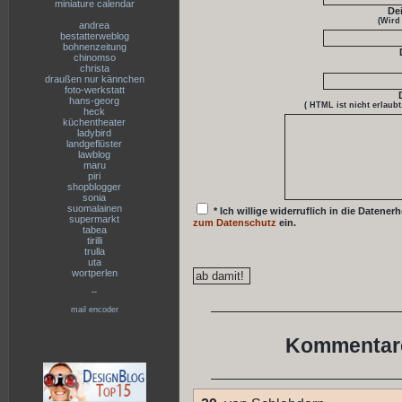
miniature calendar
De
(Wird
andrea
bestatterweblog
bohnenzeitung
chinomso
christa
draußen nur kännchen
foto-werkstatt
hans-georg
( HTML ist
nicht
erlaubt
heck
küchentheater
ladybird
landgeflüster
lawblog
maru
piri
shopblogger
sonia
suomalainen
* Ich willige widerruflich in die Date
supermarkt
zum Datenschutz
ein.
tabea
tirilli
trulla
uta
wortperlen
--
mail encoder
Kommentare