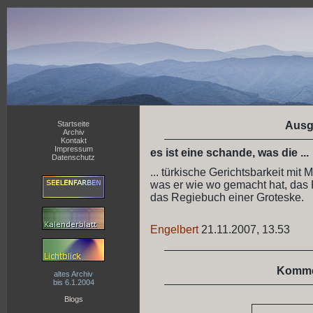
Startseite
Ausg
Archiv
Kontakt
Impressum
es ist eine schande, was die ...
Datenschutz
... türkische Gerichtsbarkeit mit
was er wie wo gemacht hat, das P
das Regiebuch einer Groteske.
Engelbert
21.11.2007, 13.53
Komme
altes Archiv
bis 6.1.2004
Blogs