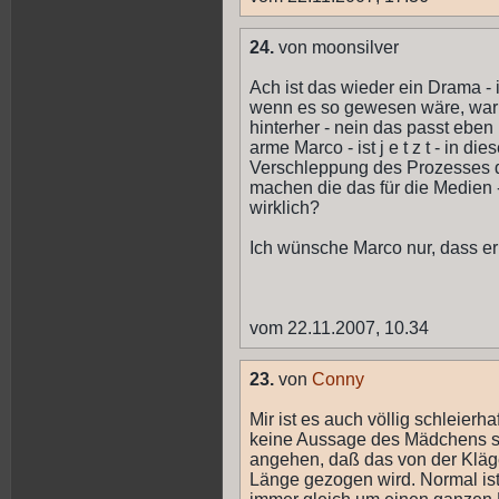
24.
von moonsilver
Ach ist das wieder ein Drama -
wenn es so gewesen wäre, waru
hinterher - nein das passt eben ni
arme Marco - ist j e t z t - in 
Verschleppung des Prozesses dur
machen die das für die Medien -
wirklich?
Ich wünsche Marco nur, dass er 
vom 22.11.2007, 10.34
23.
von
Conny
Mir ist es auch völlig schleier
keine Aussage des Mädchens schr
angehen, daß das von der Kläge
Länge gezogen wird. Normal ist