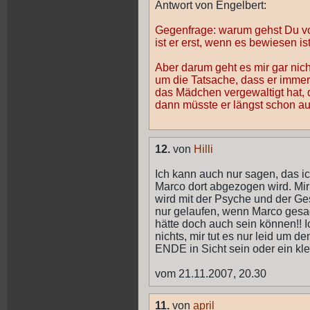
Antwort von Engelbert:
Gegenfrage: warum gehst Du v
ist er erst, wenn es bewiesen ist
Aber darum geht es mir gar nich
um die Tatsache, dass er immer
das Mädchen vergewaltigt hat, 
dann müsste er längst schon au
12.
von
Hilli
Ich kann auch nur sagen, das i
Marco dort abgezogen wird. Mir
wird mit der Psyche und der Ge
nur gelaufen, wenn Marco gesagt
hätte doch auch sein können!! Ic
nichts, mir tut es nur leid um
ENDE in Sicht sein oder ein kle
vom 21.11.2007, 20.30
11.
von
april