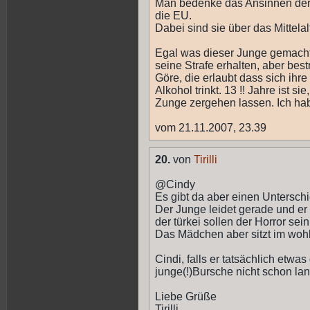
Man bedenke das Ansinnen der T
die EU.
Dabei sind sie über das Mittel
Egal was dieser Junge gemacht h
seine Strafe erhalten, aber best
Göre, die erlaubt dass sich ihr
Alkohol trinkt. 13 !! Jahre ist s
Zunge zergehen lassen. Ich hab
vom 21.11.2007, 23.39
20.
von
Tirilli
@Cindy
Es gibt da aber einen Unterschi
Der Junge leidet gerade und er
der türkei sollen der Horror sein
Das Mädchen aber sitzt im wohl
Cindi, falls er tatsächlich etwas
junge(!)Bursche nicht schon lan
Liebe Grüße
Tirilli