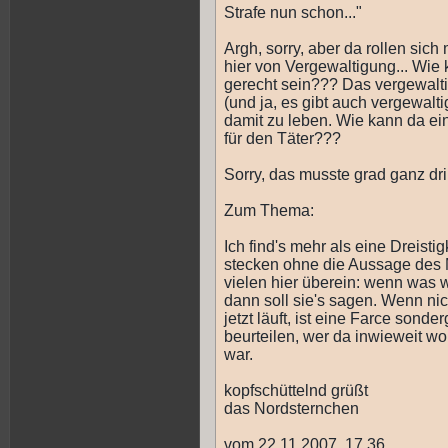
Strafe nun schon..."
Argh, sorry, aber da rollen sich
hier von Vergewaltigung... Wie
gerecht sein??? Das vergewalti
(und ja, es gibt auch vergewal
damit zu leben. Wie kann da ein
für den Täter???
Sorry, das musste grad ganz dr
Zum Thema:
Ich find's mehr als eine Dreist
stecken ohne die Aussage des 
vielen hier überein: wenn was wa
dann soll sie's sagen. Wenn ni
jetzt läuft, ist eine Farce sonde
beurteilen, wer da inwieweit wo
war.
kopfschüttelnd grüßt
das Nordsternchen
vom 22.11.2007, 17.36