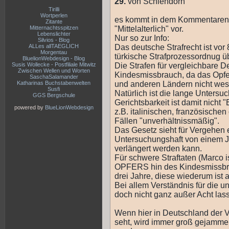
29.
von Schlehdorn
Tirilli
Wortperlen
es kommt in dem Kommentaren 
Zitante
Mitternachtsspitzen
"Mittelalterlich" vor.
Lebenslichter
Nur so zur Info:
Silvios - Blog
ALLes allTAEGLICH
Das deutsche Strafrecht ist vor
Morgentau
türkische Strafprozessordnug 
BluelionWebdesign - Blog
Susis Wollecke - Postfiliale Mitwitz
Die Strafen für vergleichbare D
Zwischen Wellen und Worten
Kindesmissbrauch, da das Opfer
SaschaSalamander
Katharinas Buchstabenwelten
und anderen Ländern nicht wes
Susfi
Natürlich ist die lange Untersuc
GGS Bergschule
Gerichtsbarkeit ist damit nicht 
powered by
BlueLionWebdesign
z.B. italinischen, französische
Fällen "unverhältnissmäßig".
Das Gesetz sieht für Vergehen
Untersuchungshaft von einem J
verlängert werden kann.
Für schwere Straftaten (Mar
OPFERS hin des Kindesmissbrau
drei Jahre, diese wiederum ist 
Bei allem Verständnis für die un
doch nicht ganz außer Acht las
Wenn hier in Deutschland der
seht, wird immer groß gejammer