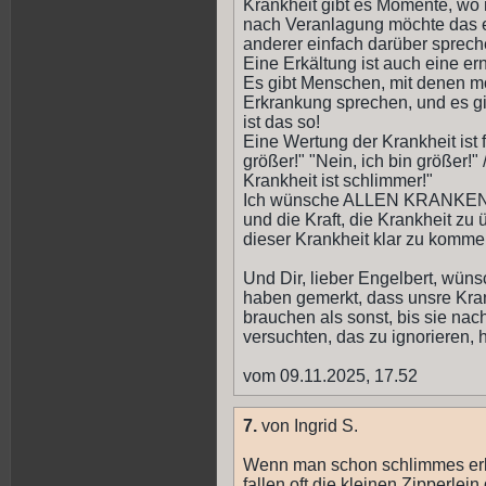
Krankheit gibt es Momente, wo m
nach Veranlagung möchte das e
anderer einfach darüber spreche
Eine Erkältung ist auch eine e
Es gibt Menschen, mit denen mö
Erkrankung sprechen, und es gi
ist das so!
Eine Wertung der Krankheit ist f
größer!" "Nein, ich bin größer!"
Krankheit ist schlimmer!"
Ich wünsche ALLEN KRANKEN ve
und die Kraft, die Krankheit zu 
dieser Krankheit klar zu komme
Und Dir, lieber Engelbert, wün
haben gemerkt, dass unsre Kran
brauchen als sonst, bis sie nach
versuchten, das zu ignorieren, 
vom 09.11.2025, 17.52
7.
von Ingrid S.
Wenn man schon schlimmes erle
fallen oft die kleinen Zipperlei