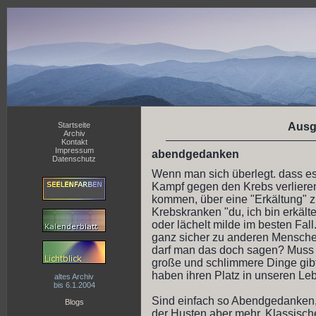
Startseite
Ausg
Archiv
Kontakt
Impressum
abendgedanken
Datenschutz
Wenn man sich überlegt. dass es
Kampf gegen den Krebs verlieren, 
kommen, über eine "Erkältung" z
Krebskranken "du, ich bin erkälte
oder lächelt milde im besten Fal
ganz sicher zu anderen Menschen m
darf man das doch sagen? Muss 
große und schlimmere Dinge gibt
haben ihren Platz in unseren Le
altes Archiv
bis 6.1.2004
Sind einfach so Abendgedanken
Blogs
der Husten aber mehr. Klassische