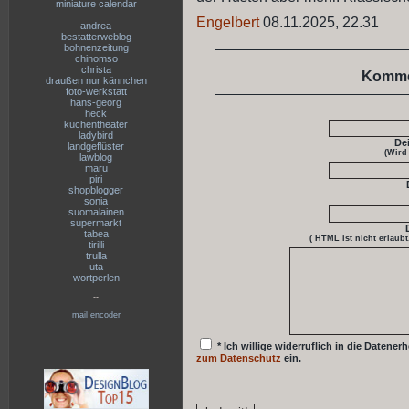
miniature calendar
Engelbert
08.11.2025, 22.31
andrea
bestatterweblog
bohnenzeitung
chinomso
christa
Komme
draußen nur kännchen
foto-werkstatt
hans-georg
heck
küchentheater
ladybird
De
landgeflüster
(Wird
lawblog
maru
piri
shopblogger
sonia
suomalainen
supermarkt
tabea
( HTML ist
nicht
erlaubt
tirilli
trulla
uta
wortperlen
--
mail encoder
* Ich willige widerruflich in die Date
zum Datenschutz
ein.