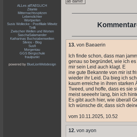
ALLes allTAEGLICH
Zitante
Mitternachtsspitzen
Lebenslichter
Wortperlen
Kommentare
Susis Wollecke - Postfiliale Mitwitz
Tirilli
Zwischen Wellen und Worten
SaschaSalamander
Katharinas Buchstabenwelten
Silvios - Blog
13.
von Baeaerin
Susfi
Morgentau
GGS Bergschule
Ich finde schon, dass man jamme
fraulpunkt
genau so begründet, wie ich es 
powered by
BlueLionWebdesign
mir sein Leid auch klagt. E
ine gute Bekannte von mir ist f
wieder ihr Leid. Da bieg ich sch
kaum erreiche in ihren starken 
Tweed, und hoffe, dass es sie s
meist seeeehr lang, bin ich hint
Es gibt auch hier, wie überall G
Ich wünsche dir, dass sich dei
vom 10.11.2025, 10.52
12.
von ayon