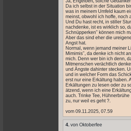
Ja, Engelbert, solche Gedanke
Da ich selbst in der Situation b
was in meinem Umfeld kaum einer
meinst, obwohl ich hoffe, noch 
Und Du hast recht, in stiller S
nachdenke, ist es wirklich so, d
Schnüpperken" können mich mal
Aber das sind eher die ureige
Angst hat.
Normal, wenn jemand meiner Lie
Mimimis", da denke ich nicht a
mich. Denn wer bin ich denn, d
Mitmenschen verächtlich denke
und Ängste dahinter stecken. U
und in welcher Form das Schick
erst nur eine Erkältung haben. A
Erkältungen zu lesen oder zu sc
ätzend, wenn ich eine Erkältung
auch. Trinke Tee, Hühnerbrühe
zu, nur weil es geht ?.
vom 09.11.2025, 07.59
4.
von Oktoberfee