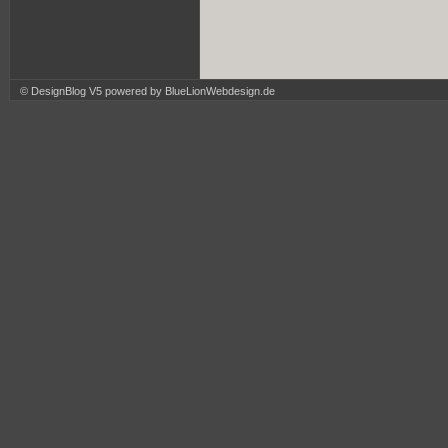
© DesignBlog V5 powered by BlueLionWebdesign.de