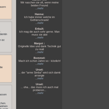
Wir naschen sie oft, wenn meine
beiden Freund
usern
...
mehr
Hanna:
Ich habe immer welche im
Gefrierschrank!
...
mehr
ErikaX:
a
Ich mag die auch sehr gerne. Man
ientin
muss sie abe
...
mehr
 ist
Margot :
Originelle Idee und dank Technik gut
zu reali
...
mehr
Bommel:
Mach ich schon Jahre so - köstlich!
...
mehr
die
Ursel:
... der "arme Simba" wird sich damit
arrangie
...
mehr
Ursel:
... oha... das muss ich auch mal
probieren...
...
mehr
lassen
schen.
eheimen