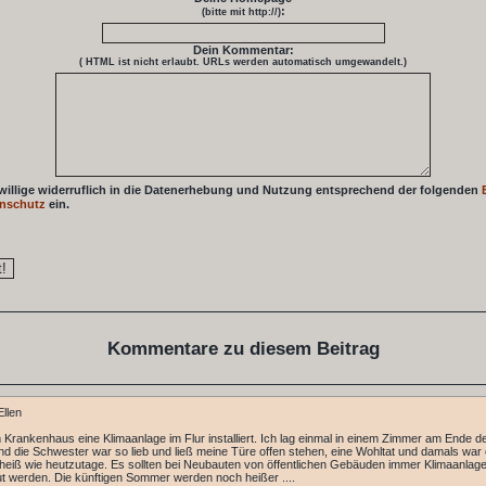
:
(bitte mit http://)
Dein Kommentar:
( HTML ist
nicht
erlaubt. URLs werden automatisch umgewandelt.)
 willige widerruflich in die Datenerhebung und Nutzung entsprechend der folgenden
nschutz
ein.
Kommentare zu diesem Beitrag
llen
im Krankenhaus eine Klimaanlage im Flur installiert. Ich lag einmal in einem Zimmer am Ende d
nd die Schwester war so lieb und ließ meine Türe offen stehen, eine Wohltat und damals war
 heiß wie heutzutage. Es sollten bei Neubauten von öffentlichen Gebäuden immer Klimaanlag
t werden. Die künftigen Sommer werden noch heißer ....