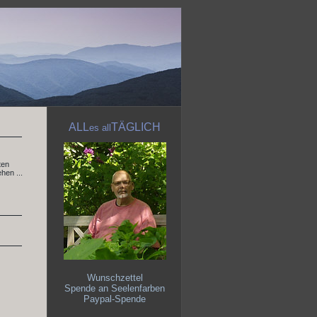
ALL
TÄGLICH
es
all
ten
hen ...
Wunschzettel
Spende an Seelenfarben
Paypal-Spende