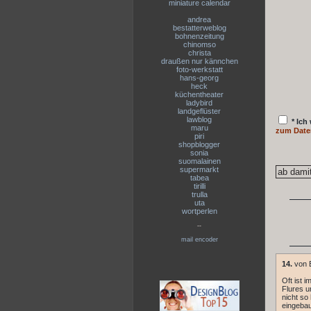
miniature calendar
andrea
bestatterweblog
bohnenzeitung
chinomso
christa
draußen nur kännchen
foto-werkstatt
hans-georg
heck
küchentheater
ladybird
landgeflüster
lawblog
* Ich
maru
zum Date
piri
shopblogger
sonia
suomalainen
supermarkt
tabea
tirilli
trulla
uta
wortperlen
--
mail encoder
14.
von E
Oft ist 
Flures u
nicht so
eingebau