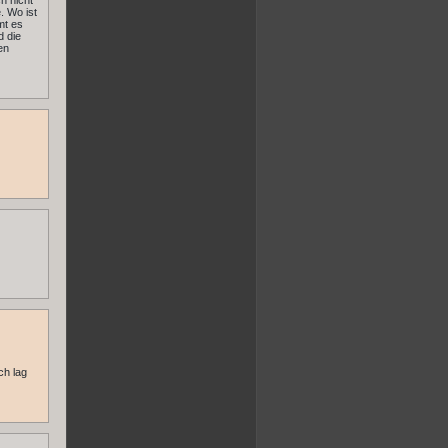
h nicht
. Wo ist
mt es
d die
en
ch lag