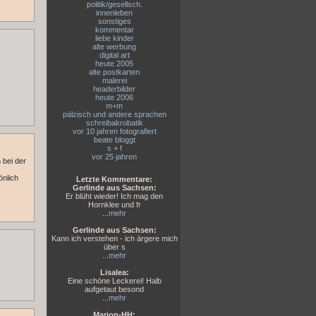
politik/gesellsch.
innenleben
sonstiges
kommentar
liebe kinder
alte werbung
digital art
heute 2005
alte postkarten
malerei
headerbilder
heute 2006
m+m
pälzisch und andere sprachen
schreibakrobatik
vor 10 jahren fotografiert
beate bloggt
s + f
vor 25 jahren
 bei der
önlich
Letzte Kommentare:
Gerlinde aus Sachsen:
Er blüht wieder! Ich mag den
Hornklee und fr
...
mehr
Gerlinde aus Sachsen:
Kann ich verstehen - ich ärgere mich
über s
...
mehr
Lisalea:
Eine schöne Leckerei! Halb
aufgetaut besond
...
mehr
Marion-HH: