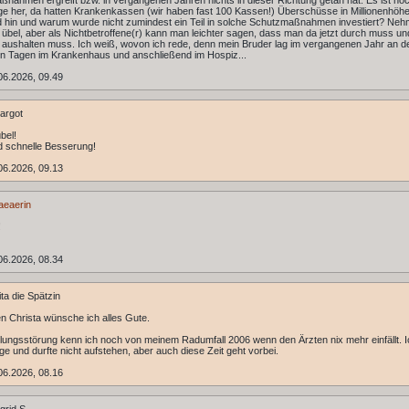
ßnahmen ergreift bzw. in vergangenen Jahren nichts in dieser Richtung getan hat. Es ist noc
nge her, da hatten Krankenkassen (wir haben fast 100 Kassen!) Überschüsse in Millionenhöhe
 hin und warum wurde nicht zumindest ein Teil in solche Schutzmaßnahmen investiert? Neh
t übel, aber als Nichtbetroffene(r) kann man leichter sagen, dass man da jetzt durch muss un
n aushalten muss. Ich weiß, wovon ich rede, denn mein Bruder lag im vergangenen Jahr an d
n Tagen im Krankenhaus und anschließend im Hospiz...
06.2026, 09.49
argot
bel!
 schnelle Besserung!
06.2026, 09.13
aeaerin
!
06.2026, 08.34
ta die Spätzin
en Christa wünsche ich alles Gute.
ungsstörung kenn ich noch von meinem Radumfall 2006 wenn den Ärzten nix mehr einfällt. I
ge und durfte nicht aufstehen, aber auch diese Zeit geht vorbei.
06.2026, 08.16