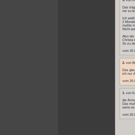
3.
von In
Das träg
mir so le
Ich weiß
2 Monate
mußte ma
Nicht au
Also der
Christa 
So zu de
vom 26.
2.
von Br
Das glau
ich nur 
vom 26.0
1.
von Ka
die Ärms
Das muß 
wenn es 
vom 26.