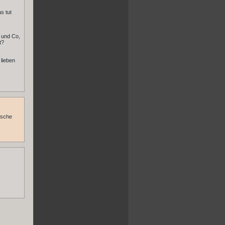
s tut
l und Co,
t?
 lieben
ünsche