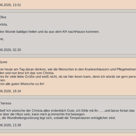
06.2026, 13.01
lisa
rista,
ine Wunde baldigst heilen und du aus dem KH nachHause kommen.
be,
06.2026, 02.20
Sywe
te heute am Tag daran denken, wie die Menschen in den Krankenhäusern und Pflegeheimen
iden und nun lese ich das von Christa.
cke ihr viele liebe Grüße und weiß nicht, ob sie hier lesen kann, denn ich würde sie gern pers
hen.
en alle guten Wünsche zu ihr!
06.2026, 18.34
Therese
übel! Ich wünsche der Christa alles erdenklich Gute, ich fühle mit ihr……und lasse fortan das
 über die Hitze sein, kann mich ja immerhin frei bewegen.
e, die Wundheilungsstörung legt sich, sobald die Temperaturen erträglicher sind.
06.2026, 13.38