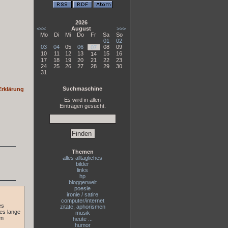
2026
<<<
August
>>>
Mo
Di
Mi
Do
Fr
Sa
So
01
02
03
04
05
06
08
09
07
10
11
12
13
15
16
14
17
18
19
20
21
22
23
24
25
26
27
28
29
30
31
Suchmaschine
Erklärung
Es wird in allen
Einträgen gesucht.
Themen
alles alltägliches
bilder
links
hp
bloggerwelt
poesie
ironie / satire
computer/internet
es
zitate, aphorismen
 es lange
musik
en
heute ...
humor