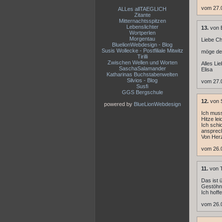
vom 27.
ALLes allTAEGLICH
Zitante
Mitternachtsspitzen
Lebenslichter
13.
von E
Wortperlen
Morgentau
Liebe Ch
BluelionWebdesign - Blog
Susis Wollecke - Postfiliale Mitwitz
möge de
Tirilli
Zwischen Wellen und Worten
Alles Lie
SaschaSalamander
Elisa
Katharinas Buchstabenwelten
Silvios - Blog
vom 27.
Susfi
GGS Bergschule
12.
von 
powered by
BlueLionWebdesign
Ich muss
Hitze le
Ich schi
ansprec
Von Herz
vom 26.
11.
von 
Das ist 
Gestöhne
Ich hoff
vom 26.