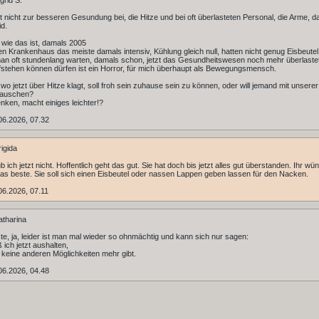
grid S.
t nicht zur besseren Gesundung bei, die Hitze und bei oft überlasteten Personal, die Arme, da
id.
 wie das ist, damals 2005
n Krankenhaus das meiste damals intensiv, Kühlung gleich null, hatten nicht genug Eisbeute
n oft stundenlang warten, damals schon, jetzt das Gesundheitswesen noch mehr überlaste
fstehen können dürfen ist ein Horror, für mich überhaupt als Bewegungsmensch.
 wo jetzt über Hitze klagt, soll froh sein zuhause sein zu können, oder will jemand mit unserer
tauschen?
nken, macht einiges leichter!?
06.2026, 07.32
igida
b ich jetzt nicht. Hoffentlich geht das gut. Sie hat doch bis jetzt alles gut überstanden. Ihr w
das beste. Sie soll sich einen Eisbeutel oder nassen Lappen geben lassen für den Nacken.
6.2026, 07.11
tharina
te, ja, leider ist man mal wieder so ohnmächtig und kann sich nur sagen:
ich jetzt aushalten,
keine anderen Möglichkeiten mehr gibt.
06.2026, 04.48