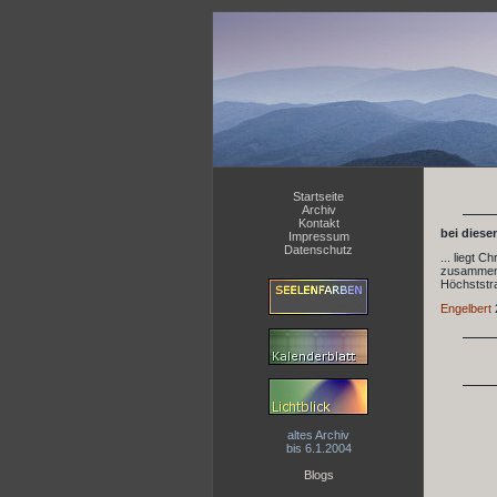
Startseite
Archiv
Kontakt
bei diese
Impressum
Datenschutz
... liegt 
zusammen i
Höchststra
Engelbert
altes Archiv
bis 6.1.2004
Blogs