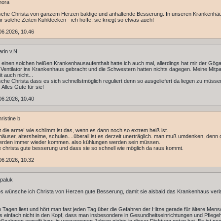
nora
sche Christa von ganzem Herzen baldige und anhaltende Besserung. In unseren Krankenhä
für solche Zeiten Kühldecken - ich hoffe, sie kriegt so etwas auch!
06.2026, 10.46
rin v.N.
 einen solchen heißen Krankenhausaufenthalt hatte ich auch mal, allerdings hat mir der Gög
Ventilator ins Krankenhaus gebracht und die Schwestern hatten nichts dagegen. Meine Mitpat
t auch nicht...
che Christa dass es sich schnellstmöglich reguliert denn so ausgeliefert da liegen zu müssen
 Alles Gute für sie!
06.2026, 10.40
ristine b
t die arme! wie schlimm ist das, wenn es dann noch so extrem heiß ist.
äuser, altersheime, schulen....überall ist es derzeit unerträglich. man muß umdenken, denn 
werden immer wieder kommen. also kühlungen werden sein müssen.
christa gute besserung und dass sie so schnell wie möglich da raus kommt.
06.2026, 10.32
paluk
es wünsche ich Christa von Herzen gute Besserung, damit sie alsbald das Krankenhaus ver
n Tagen liest und hört man fast jeden Tag über die Gefahren der Hitze gerade für ältere Men
 es einfach nicht in den Kopf, dass man insbesondere in Gesundheitseinrichtungen und Pfleg