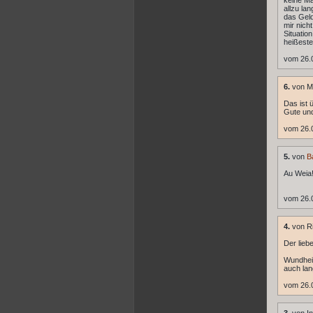
keine Ma
allzu la
das Geld
mir nich
Situatio
heißeste
vom 26.
6.
von M
Das ist ü
Gute und
vom 26.
5.
von
B
Au Weia
vom 26.
4.
von Ri
Der lieb
Wundheil
auch lan
vom 26.