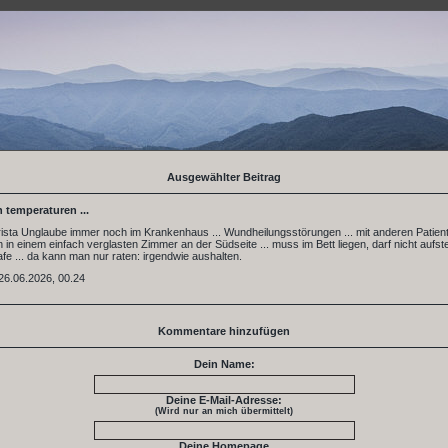
Ausgewählter Beitrag
n temperaturen ...
Christa Unglaube immer noch im Krankenhaus ... Wundheilungsstörungen ... mit anderen Patien
n einem einfach verglasten Zimmer an der Südseite ... muss im Bett liegen, darf nicht aufste
fe ... da kann man nur raten: irgendwie aushalten.
26.06.2026, 00.24
Kommentare hinzufügen
Dein Name:
Deine E-Mail-Adresse:
(Wird nur an mich übermittelt)
Deine Homepage