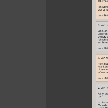
10.
von 
Ich wün
gibt es 
vom 26.
9.
von Ka
Oh Gott,
unseren 
seinerzei
Ich wüns
schlimm.
vom 26.
8.
von ch
mein got
krankenh
hitzen 
wünsche 
vom 26.
7.
von Pi
Als erst
darf.
In diese
Mir will