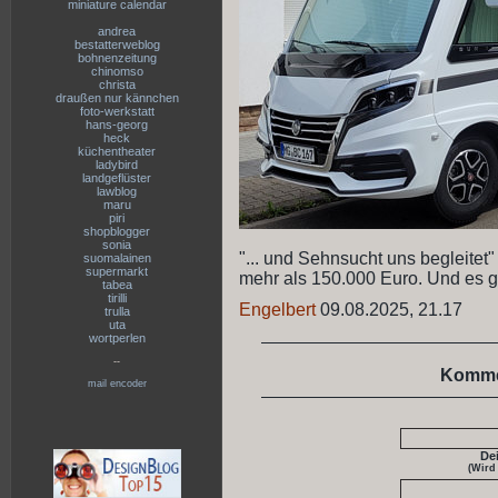
miniature calendar
andrea
bestatterweblog
bohnenzeitung
chinomso
christa
draußen nur kännchen
foto-werkstatt
hans-georg
heck
küchentheater
ladybird
landgeflüster
lawblog
maru
piri
shopblogger
sonia
"... und Sehnsucht uns begleitet" .
suomalainen
supermarkt
mehr als 150.000 Euro. Und es gi
tabea
tirilli
Engelbert
09.08.2025, 21.17
trulla
uta
wortperlen
--
Komme
mail encoder
De
(Wird