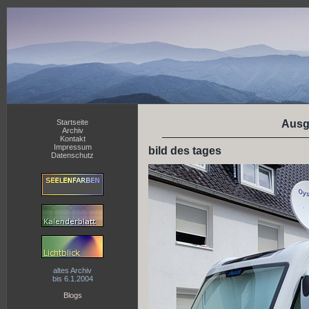
Startseite
Ausg
Archiv
Kontakt
Impressum
bild des tages
Datenschutz
altes Archiv
bis 6.1.2004
Blogs