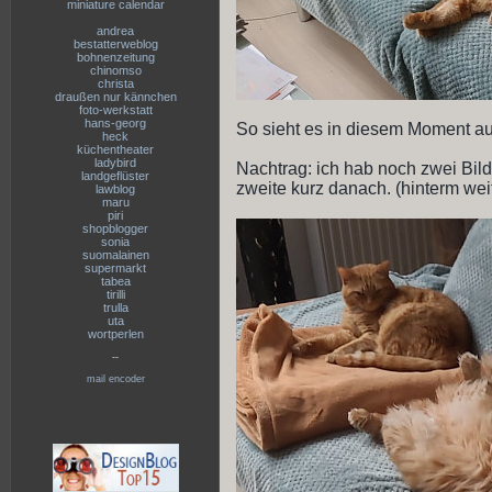
miniature calendar
andrea
bestatterweblog
bohnenzeitung
chinomso
christa
draußen nur kännchen
foto-werkstatt
hans-georg
So sieht es in diesem Moment au
heck
küchentheater
ladybird
Nachtrag: ich hab noch zwei Bilde
landgeflüster
zweite kurz danach. (hinterm weit
lawblog
maru
piri
shopblogger
sonia
suomalainen
supermarkt
tabea
tirilli
trulla
uta
wortperlen
--
mail encoder