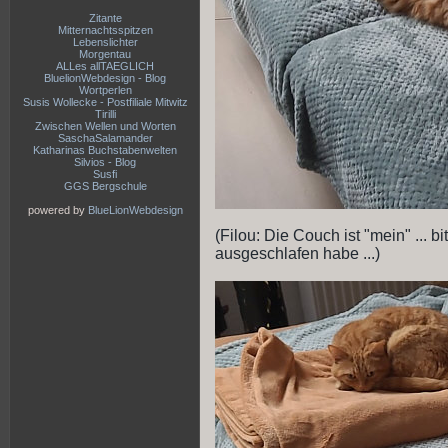
Zitante
Mitternachtsspitzen
Lebenslichter
Morgentau
ALLes allTAEGLICH
BluelionWebdesign - Blog
Wortperlen
Susis Wollecke - Postfiliale Mitwitz
Tirilli
Zwischen Wellen und Worten
SaschaSalamander
Katharinas Buchstabenwelten
Silvios - Blog
Susfi
GGS Bergschule
powered by
BlueLionWebdesign
(Filou: Die Couch ist "mein" ... 
ausgeschlafen habe ...)