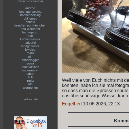
miniature calendar
andrea
bestatterweblog
bohnenzeitung
chinomso
christa
draußen nur kännchen
foto-werkstatt
hans-georg
heck
küchentheater
ladybird
landgeflüster
lawblog
maru
piri
shopblogger
sonia
suomalainen
supermarkt
tabea
tirilli
Weil viele von Euch nichts mit 
trulla
uta
konnten, habe ich sie mal fotograf
wortperlen
so dass man die Sprossen spülen
--
das überschüssige Wasser kann 
mail encoder
Engelbert
10.06.2026, 22.13
Komme