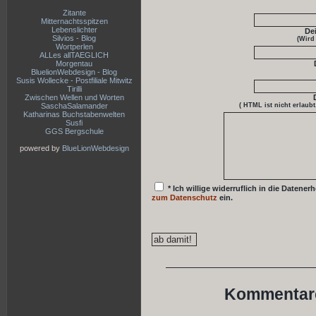
Zitante
Mitternachtsspitzen
Lebenslichter
De
Silvios - Blog
(Wird
Wortperlen
ALLes allTAEGLICH
Morgentau
BluelionWebdesign - Blog
Susis Wollecke - Postfiliale Mitwitz
Tirilli
Zwischen Wellen und Worten
SaschaSalamander
( HTML ist
nicht
erlaubt
Katharinas Buchstabenwelten
Susfi
GGS Bergschule
powered by
BlueLionWebdesign
* Ich willige widerruflich in die Date
zum Datenschutz
ein.
Kommentare