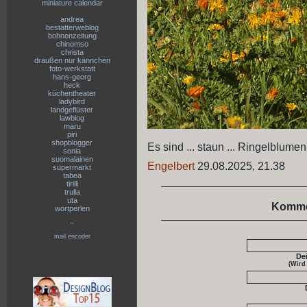
miniature calendar
andrea
bestatterweblog
bohnenzeitung
chinomso
christa
draußen nur kännchen
foto-werkstatt
hans-georg
heck
küchentheater
ladybird
landgeflüster
lawblog
maru
piri
shopblogger
Es sind ... staun ... Ringelblume
sonia
suomalainen
Engelbert
29.08.2025, 21.38
supermarkt
tabea
tirilli
trulla
uta
Komme
wortperlen
--
mail encoder
De
(Wird