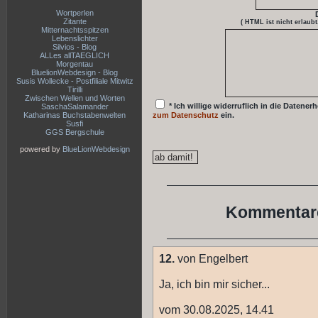
Wortperlen
Zitante
( HTML ist
nicht
erlaubt
Mitternachtsspitzen
Lebenslichter
Silvios - Blog
ALLes allTAEGLICH
Morgentau
BluelionWebdesign - Blog
Susis Wollecke - Postfiliale Mitwitz
Tirilli
Zwischen Wellen und Worten
* Ich willige widerruflich in die Date
SaschaSalamander
Katharinas Buchstabenwelten
zum Datenschutz
ein.
Susfi
GGS Bergschule
powered by
BlueLionWebdesign
Kommentare
12.
von Engelbert
Ja, ich bin mir sicher...
vom 30.08.2025, 14.41