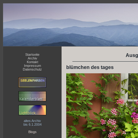
Startseite
Ausg
Archiv
Kontakt
Impressum
blümchen des tages
Datenschutz
altes Archiv
bis 6.1.2004
Blogs