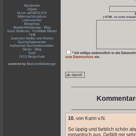
Wortperlen
Zitante
ALLes allTAEGLICH
Mitternachtsspitzen
( HTML ist
nicht
erlaubt
Lebenslichter
Morgentau
BluelionWebdesign - Blog
Susis Wollecke - Postfiliale Mitwitz
Tirilli
Zwischen Wellen und Worten
SaschaSalamander
Katharinas Buchstabenwelten
Silvios - Blog
Susfi
* Ich willige widerruflich in die Date
GGS Bergschule
zum Datenschutz
ein.
powered by
BlueLionWebdesign
Kommentare
10.
von Karin v.N.
So üppig und farblich schön abg
romantisch aus. Gefällt mir sehr