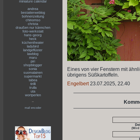
miniature calendar
andrea
bestatterweblog
bohnenzeitung
chinomso
christa
draußen nur kännchen
foto-werkstatt
hans-georg
heck
küchentheater
ladybird
landgeflüster
lawblog
maru
piri
shopblogger
Eines von vier Fenstern mit ähn
sonia
suomalainen
übrigens Süßkartoffeln.
supermarkt
tabea
Engelbert
23.07.2025, 22.40
tirilli
trulla
uta
wortperlen
Komme
--
mail encoder
De
(Wird