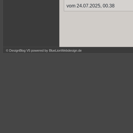
vom 24.07.2025, 00.38
© DesignBlog V5 powered by BlueLionWebdesign.de