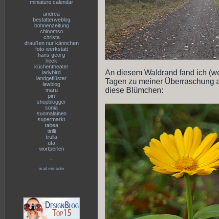
miniature calendar
andrea
bestatterweblog
bohnenzeitung
chinomso
christa
draußen nur kännchen
foto-werkstatt
hans-georg
heck
küchentheater
An diesem Waldrand fand ich (we
ladybird
landgeflüster
Tagen zu meiner Überraschung a
lawblog
diese Blümchen:
maru
piri
shopblogger
sonia
suomalainen
supermarkt
tabea
tirilli
trulla
uta
wortperlen
--
mail encoder