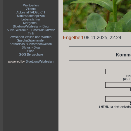
Wortperlen
Zitante
ALLes allTAEGLICH
Mitternachtsspitzen
Lebenslichter
Morgentau
BluelionWebdesign - Blog
Susis Wollecke - Postfiliale Mitwitz
Tirilli
Zwischen Wellen und Worten
Engelbert
08.11.2025, 22.24
SaschaSalamander
Katharinas Buchstabenwelten
Silvios - Blog
Susfi
Komme
GGS Bergschule
powered by
BlueLionWebdesign
De
(Wird
( HTML ist
nicht
erlaubt