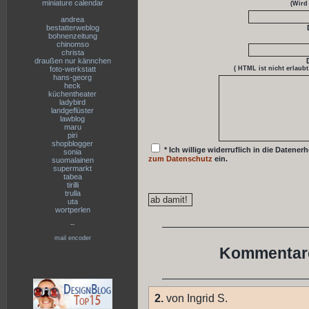
miniature calendar
(Wird
andrea
bestatterweblog
bohnenzeitung
chinomso
christa
draußen nur kännchen
foto-werkstatt
( HTML ist
nicht
erlaubt
hans-georg
heck
küchentheater
ladybird
landgeflüster
lawblog
maru
piri
shopblogger
* Ich willige widerruflich in die Date
sonia
zum Datenschutz
ein.
suomalainen
supermarkt
tabea
tirilli
trulla
uta
wortperlen
--
mail encoder
Kommentare
2.
von Ingrid S.