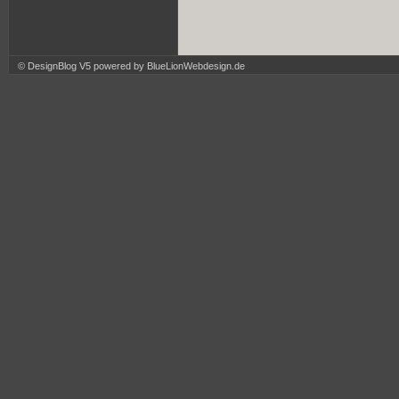
© DesignBlog V5 powered by BlueLionWebdesign.de