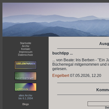
Startseite
Ausg
Archiv
Kontakt
Impressum
buchtipp ...
Datenschutz
... von Beate: Iris Berben - "Ein J
Bücherregal mitgenommen und in
gelesen.
Engelbert
07.05.2026, 12.20
Komme
altes Archiv
bis 6.1.2004
Blogs
De