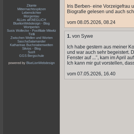
Zitante
Iris Berben- eine Vorzeigefrau 
Mitternachtsspitzen
Biografie gelesen und auch sc
Lebenslichter
Morgentau
ALLes allTAEGLICH
vom 08.05.2026, 08.24
BluelionWebdesign - Blog
Wortperlen
Susis Wollecke - Postfiliale Mitwitz
Tirilli
1.
von Sywe
Zwischen Wellen und Worten
SaschaSalamander
Katharinas Buchstabenwelten
Ich habe gestern aus meiner Ko
Silvios - Blog
und war auch sehr begeistert. 
Susfi
GGS Bergschule
Fenster auf ...", kam im April a
Ich kann mir gut vorstellen, das
powered by
BlueLionWebdesign
vom 07.05.2026, 16.40