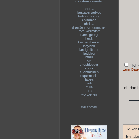
miniature calendar
andrea
bestatterweblog
bohnenzeitung
chinomso
christa
draußen nur kännchen
foto-werkstatt
hans-georg
heck
küchentheater
ladybird
landgeflüster
lawblog
maru
piri
shopblogger
* Ich
sonia
zum Date
suomalainen
supermarkt
tabea
tirilli
trulla
uta
wortperlen
--
mail encoder
12.
von B
Ich habe