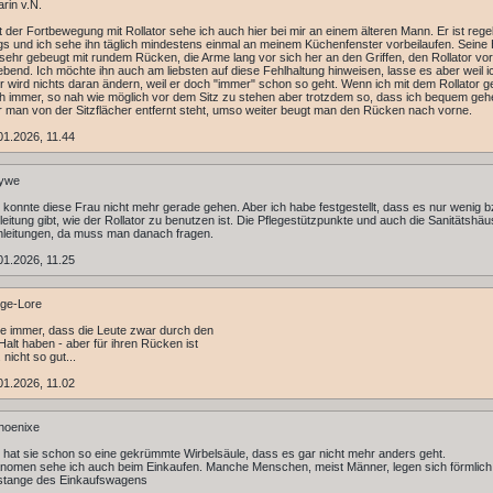
rin v.N.
t der Fortbewegung mit Rollator sehe ich auch hier bei mir an einem älteren Mann. Er ist reg
s und ich sehe ihn täglich mindestens einmal an meinem Küchenfenster vorbeilaufen. Seine 
 sehr gebeugt mit rundem Rücken, die Arme lang vor sich her an den Griffen, den Rollator vor
ebend. Ich möchte ihn auch am liebsten auf diese Fehlhaltung hinweisen, lasse es aber weil i
r wird nichts daran ändern, weil er doch "immer" schon so geht. Wenn ich mit dem Rollator 
h immer, so nah wie möglich vor dem Sitz zu stehen aber trotzdem so, dass ich bequem geh
r man von der Sitzflächer entfernt steht, umso weiter beugt man den Rücken nach vorne.
1.2026, 11.44
ywe
ht konnte diese Frau nicht mehr gerade gehen. Aber ich habe festgestellt, dass es nur wenig b
eitung gibt, wie der Rollator zu benutzen ist. Die Pflegestützpunkte und auch die Sanitätshäu
leitungen, da muss man danach fragen.
1.2026, 11.25
ge-Lore
e immer, dass die Leute zwar durch den
 Halt haben - aber für ihren Rücken ist
nicht so gut...
1.2026, 11.02
hoenixe
ht hat sie schon so eine gekrümmte Wirbelsäule, dass es gar nicht mehr anders geht.
omen sehe ich auch beim Einkaufen. Manche Menschen, meist Männer, legen sich förmlich 
stange des Einkaufswagens