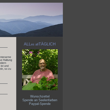
ALL
TÄGLICH
es
all
 Unterarme
ese Haltung
ändern
ist und
ein, so zu
Wunschzettel
Spende an Seelenfarben
Paypal-Spende