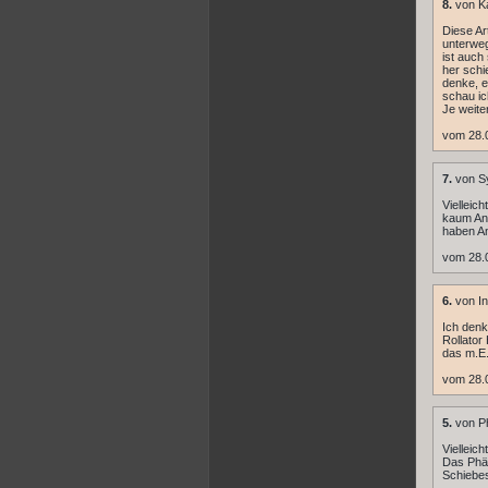
8.
von Ka
Diese Ar
unterweg
ist auch
her schi
denke, e
schau ic
Je weite
vom 28.0
7.
von S
Vielleic
kaum Anl
haben An
vom 28.0
6.
von In
Ich denk
Rollator
das m.E. 
vom 28.0
5.
von P
Vielleic
Das Phän
Schiebe