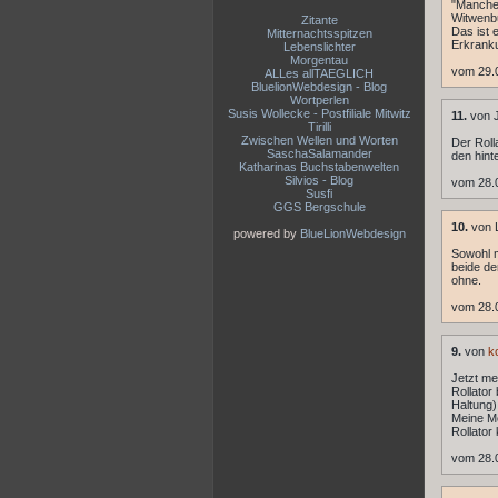
"Manche
Witwenbu
Zitante
Das ist 
Mitternachtsspitzen
Erkranku
Lebenslichter
Morgentau
vom 29.
ALLes allTAEGLICH
BluelionWebdesign - Blog
Wortperlen
Susis Wollecke - Postfiliale Mitwitz
11.
von J
Tirilli
Zwischen Wellen und Worten
Der Roll
SaschaSalamander
den hint
Katharinas Buchstabenwelten
Silvios - Blog
vom 28.
Susfi
GGS Bergschule
10.
von 
powered by
BlueLionWebdesign
Sowohl m
beide de
ohne.
vom 28.
9.
von
k
Jetzt me
Rollator
Haltung)
Meine Me
Rollator
vom 28.