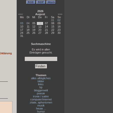
2026
<<<
August
>>>
Mo
Di
Mi
Do
Fr
Sa
So
01
02
03
04
05
07
08
09
06
10
11
12
14
15
16
13
17
18
19
20
21
22
23
24
25
26
27
28
29
30
31
Suchmaschine
Es wird in allen
Einträgen gesucht.
Erklärung
Themen
alles alltägliches
bilder
links
hp
bloggerwelt
poesie
ironie / satire
computer/internet
zitate, aphorismen
musik
heute ...
.
humor