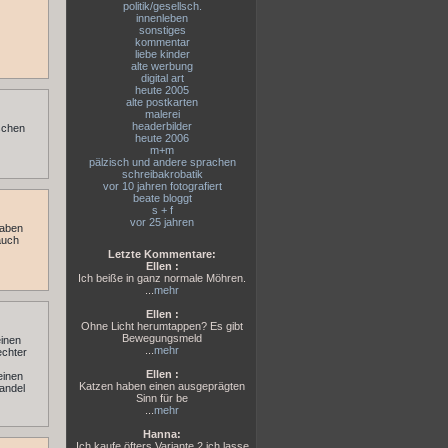
politik/gesellsch.
innenleben
sonstiges
kommentar
liebe kinder
alte werbung
digital art
heute 2005
alte postkarten
malerei
headerbilder
ischen
heute 2006
m+m
pälzisch und andere sprachen
schreibakrobatik
vor 10 jahren fotografiert
beate bloggt
s + f
vor 25 jahren
haben
auch
Letzte Kommentare:
Ellen :
Ich beiße in ganz normale Möhren.
...
mehr
Ellen :
Ohne Licht herumtappen? Es gibt
Bewegungsmeld
einen
...
mehr
echter
Ellen :
einen
Katzen haben einen ausgeprägten
handel
Sinn für be
...
mehr
Hanna:
Ich kaufe öfters Variante 2,ich lasse