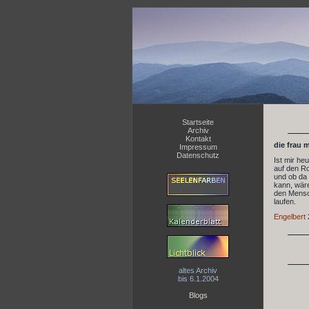
Startseite
Archiv
Kontakt
die frau m
Impressum
Datenschutz
Ist mir he
auf den Ro
und ob da 
kann, wäre
den Mensch
laufen.
Engelbert
altes Archiv
bis 6.1.2004
Blogs