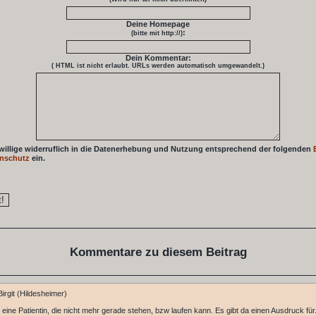
Deine Homepage
:
(bitte mit http://)
Dein Kommentar:
( HTML ist
nicht
erlaubt. URLs werden automatisch umgewandelt.)
 willige widerruflich in die Datenerhebung und Nutzung entsprechend der folgenden
nschutz
ein.
Kommentare zu diesem Beitrag
irgit (Hildesheimer)
 eine Patientin, die nicht mehr gerade stehen, bzw laufen kann. Es gibt da einen Ausdruck für