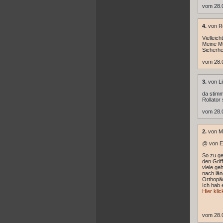
vom 28.
4.
von R
Vielleic
Meine Mu
Sicherhe
vom 28.
3.
von Li
da stimm
Rollator
vom 28.
2.
von M
@ von El
So zu ge
den Grif
viele ge
nach lä
Orthopäd
Ich hab 
Hier kli
vom 28.