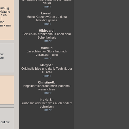
sie ku
...
mehr
elmäßig
Haltung
Lieserl:
 sich
Meine Katzen wären zu tiefst
ch
beleidigt gewes
gehe
...
mehr
en kann.
Hildegard:
Seit ich im Krankenhaus nach dem
Schenkelhals
...
mehr
Heidi P:
Ein schlimmer Sturz hat mich
zw.
veranlasst, eine
ser
...
mehr
Margot :
Originelle Idee und dank Technik gut
zu reali
...
mehr
ChristineR:
Engelbert ich freue mich jedesmal
wenn ich eu
...
mehr
Ingrid S.:
Simba hin oder her, was auch andere
schreiben
...
mehr
auf die