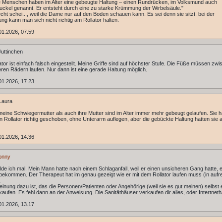
 Menschen haben im Alter eine gebeugte Haltung – einen Rundrücken, im Volksmund auch
ckel genannt. Er entsteht durch eine zu starke Krümmung der Wirbelsäule."
echt schei..., weil die Dame nur auf den Boden schauen kann. Es sei denn sie sitzt. bei der
ng kann man sich nicht richtig am Rollator halten.
01.2026, 07.59
uttinchen
ator ist einfach falsch eingestellt. Meine Griffe sind auf höchster Stufe. Die Füße müssen zw
eren Rädern laufen. Nur dann ist eine gerade Haltung möglich.
01.2026, 17.23
Laura
eine Schwiegermutter als auch ihre Mutter sind im Alter immer mehr gebeugt gelaufen. Sie 
n Rollator richtig geschoben, ohne Unterarm auflegen, aber die gebückte Haltung hatten sie 
01.2026, 14.36
onny
lde ich mal. Mein Mann hatte nach einem Schlaganfall, weil er einen unsicheren Gang hatte, 
 bekommen. Der Therapeut hat im genau gezeigt wie er mit dem Rollator laufen muss (in aufr
.
inung dazu ist, das die Personen/Patienten oder Angehörige (weil sie es gut meinen) selbst 
 kaufen. Es fehl dann an der Anweisung. Die Sanitäthäuser verkaufen dir alles, oder Intertnet
01.2026, 13.17