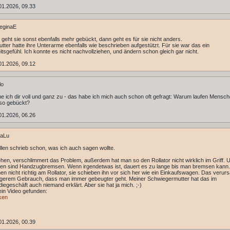
01.2026, 09.33
eginaE
ht geht sie sonst ebenfalls mehr gebückt, dann geht es für sie nicht anders.
tter hatte ihre Unterarme ebenfalls wie beschrieben aufgestützt. Für sie war das ein
itsgefühl. Ich konnte es nicht nachvollziehen, und ändern schon gleich gar nicht.
01.2026, 09.12
lo
e ich dir voll und ganz zu - das habe ich mich auch schon oft gefragt: Warum laufen Mensch
 so gebückt?
01.2026, 06.26
aLu
len schrieb schon, was ich auch sagen wollte.
hen, verschlimmert das Problem, außerdem hat man so den Rollator nicht wirklich im Griff. 
fen sind Handzugbremsen. Wenn irgendetwas ist, dauert es zu lange bis man bremsen kann
hen nicht richtig am Rollator, sie schieben ihn vor sich her wie ein Einkaufswagen. Das verur
ngerem Gebrauch, dass man immer gebeugter geht. Meiner Schwiegermutter hat das im
iegeschäft auch niemand erklärt. Aber sie hat ja mich. ;-)
ein Video gefunden:
cken
01.2026, 00.39