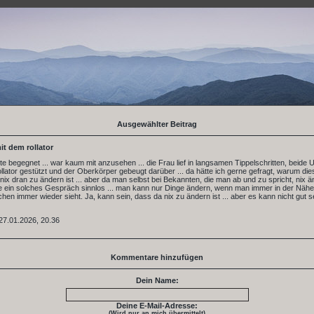
Ausgewählter Beitrag
it dem rollator
ute begegnet ... war kaum mit anzusehen ... die Frau lief in langsamen Tippelschritten, beide
llator gestützt und der Oberkörper gebeugt darüber ... da hätte ich gerne gefragt, warum di
nix dran zu ändern ist ... aber da man selbst bei Bekannten, die man ab und zu spricht, nix 
 ein solches Gespräch sinnlos ... man kann nur Dinge ändern, wenn man immer in der Nähe 
en immer wieder sieht. Ja, kann sein, dass da nix zu ändern ist ... aber es kann nicht gut s
27.01.2026, 20.36
Kommentare hinzufügen
Dein Name:
Deine E-Mail-Adresse:
(Wird nur an mich übermittelt)