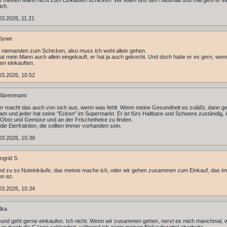
 meinen Mann nicht zum Einkaufen schicken. Wir teilen uns den Haushalt und mal geht er e
ich.
3.2026, 11.21
Sywe
 niemanden zum Schicken, also muss ich wohl allein gehen.
at mein Mann auch allein eingekauft, er hat ja auch gekocht. Und doch hatte er es gern, wen
n einkauften.
03.2026, 10.52
Bärenmami
er macht das auch von sich aus, wenn was fehlt. Wenn meine Gesundheit es zuläßt, dann g
m und jeder hat seine "Ecken" im Supermarkt. Er ist fürs Haltbare und Schwere zuständig, i
 Obst und Gemüse und an der Frischetheke zu finden.
 die Eierfraktion, die sollten immer vorhanden sein.
03.2026, 10.39
ngrid S.
nd zu so Noteinkäufe, das meiste mache ich, oder wir gehen zusammen zum Einkauf, das 
n ist.
03.2026, 10.34
lka
und geht gerne einkaufen. Ich nicht. Wenn wir zusammen gehen, nervt es mich manchmal, 