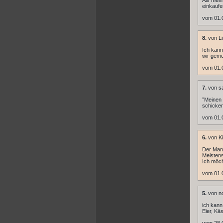
Als mein
einkaufe
vom 01.
8.
von Li
Ich kann
wir geme
vom 01.
7.
von s
”Meinen 
schicken
vom 01.
6.
von Kil
Der Mann
Meistens
Ich möch
vom 01.
5.
von n
ich kann
Eier, Kä