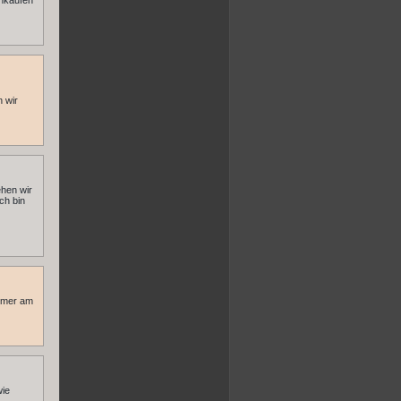
inkaufen
n wir
ehen wir
ch bin
immer am
wie