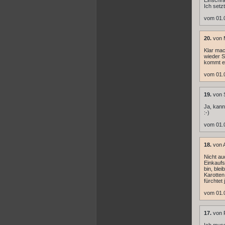
Einschrä
Ich setz
vom 01.
20.
von 
Klar mac
wieder S
kommt e
vom 01.
19.
von 
Ja, kann
:-)
vom 01.0
18.
von A
Nicht au
Einkaufs
bin, ble
Karotten
fürchtet 
vom 01.0
17.
von 