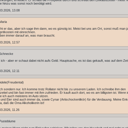
nkungen, erheblich. Er schaut die Prospekte durch und schreibt den Einkaufszettel - meist V
te hinzu was sonst noch benötigt wird.
03.2026, 13.08
Maria
ht er das, aber ich sage ihm dann, wo es günstig ist. Meist bei uns am Ort, sonst muß man 
pritkosten mit einrechnen.
ben immer darauf an, was man braucht.
03.2026, 12.57
Schnecke
 ich - aber er schaut dabei nicht aufs Geld. Hauptsache, es ist das gekauft, was auf dem Zet
3.2026, 12.11
dele(Freudental)
ch sondern nur. Ich komme trotz Rollator nicht bis zu unserem Laden. Ich schreibe ihm den
zettel und bin fast immer mit ihm zufrieden. Er kauft auch dort, wo es am billigsten ist. Wenn 
ibe ich auch meistens im Auto sitzen.
 und Eier sind auch immer da, sowie Cynar (Artischockenlikör) für die Verdauung. Meine Enk
ja, daß die Oma Alkoholikerin ist!
3.2026, 11.26
Pusteblume