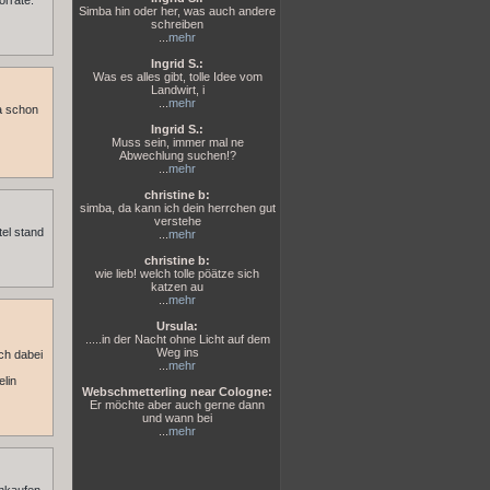
orräte.
Simba hin oder her, was auch andere
schreiben
...
mehr
Ingrid S.:
Was es alles gibt, tolle Idee vom
Landwirt, i
...
mehr
ja schon
Ingrid S.:
Muss sein, immer mal ne
Abwechlung suchen!?
...
mehr
christine b:
simba, da kann ich dein herrchen gut
verstehe
tel stand
...
mehr
christine b:
wie lieb! welch tolle pöätze sich
katzen au
...
mehr
Ursula:
.....in der Nacht ohne Licht auf dem
Weg ins
ich dabei
...
mehr
elin
Webschmetterling near Cologne:
Er möchte aber auch gerne dann
und wann bei
...
mehr