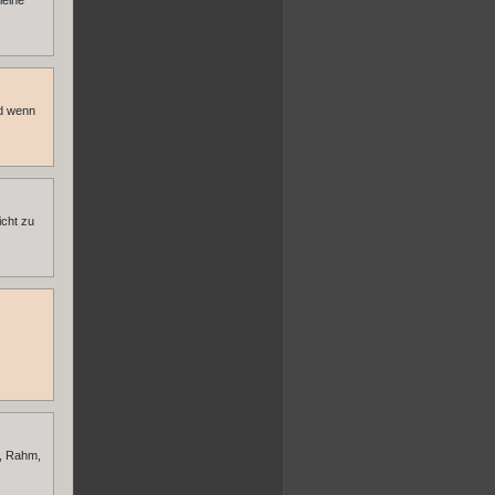
leine
nd wenn
icht zu
n, Rahm,