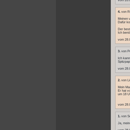
vom 28.
4.
von R
Meinen v
Dafür ko
Der best
Ich benö
vom 28.
3.
von Pe
Ich kann
Spitzpap
vom 28.
2.
von Li
Mein Man
Er hat v
um 18 Uh
vom 28.
1.
von S
Ja, mein