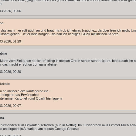
 Mann noch lebte, gingen wir meistens gemeinsam einkaufen aber er konnte auch sehr gut al
n.
03.2026, 05.06
na
 das auch... er ruft auch an und fragt mich ob ich etwas brauche... darüber freu ich mich. U
insam gehen... ist er kein nörgler... da hab ich richtiges Glück mit meinen Schatz.
03.2026, 01.29
abine
Mann zum Einkaufen schicken” klingt in meinen Ohren schon sehr seltsam. Ich brauch ihn n
, das macht er schon von ganz alleine.
03.2026, 00.20
lekalle
 an meiner Seite kauft gerne ein.
 bringt er das Erwünschte.
te immer Kartoffeln und Quark hier lagern.
03.2026, 00.07
ora
 niemanden zum Einkaufen schicken (nur im Notfall). Im Kühlschrank muss immer Milch sei
se und irgendein Aufstrich, am besten Cottage Cheese.