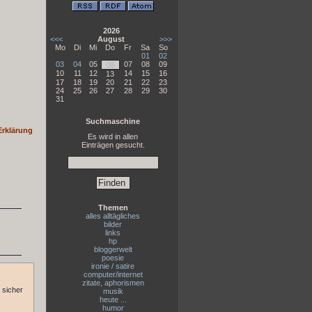
2026
<<<
August
>>>
Mo
Di
Mi
Do
Fr
Sa
So
01
02
03
04
05
07
08
09
06
10
11
12
14
15
16
13
17
18
19
20
21
22
23
24
25
26
27
28
29
30
31
Suchmaschine
Erklärung
Es wird in allen
Einträgen gesucht.
Themen
alles alltägliches
bilder
links
hp
bloggerwelt
poesie
ironie / satire
computer/internet
zitate, aphorismen
 sicher
musik
heute ...
humor