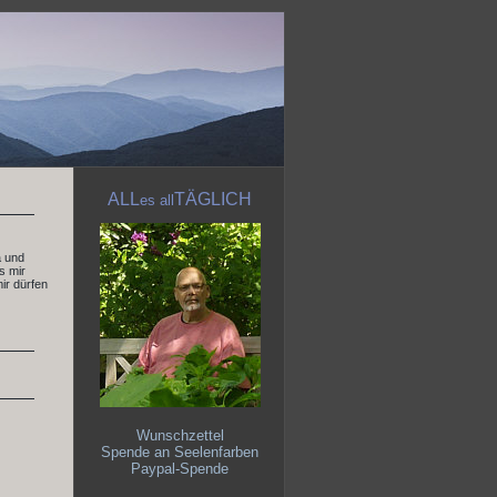
ALL
TÄGLICH
es
all
a und
s mir
ir dürfen
Wunschzettel
Spende an Seelenfarben
Paypal-Spende