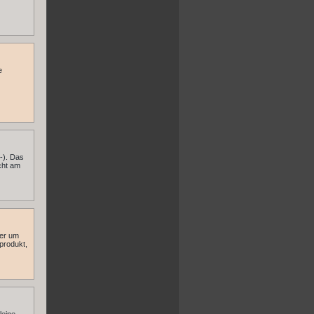
e
:-). Das
icht am
ter um
produkt,