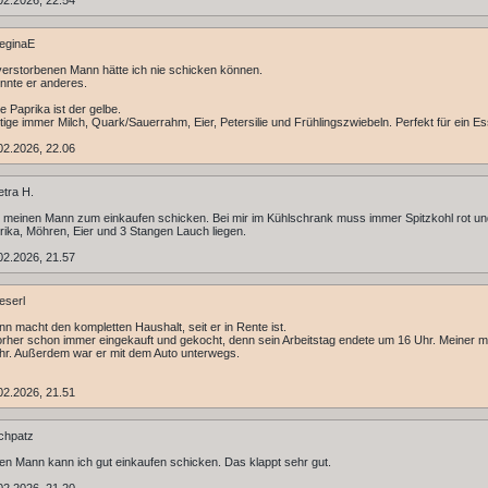
02.2026, 22.54
eginaE
erstorbenen Mann hätte ich nie schicken können.
nnte er anderes.
e Paprika ist der gelbe.
tige immer Milch, Quark/Sauerrahm, Eier, Petersilie und Frühlingszwiebeln. Perfekt für ein E
02.2026, 22.06
tra H.
 meinen Mann zum einkaufen schicken. Bei mir im Kühlschrank muss immer Spitzkohl rot un
rika, Möhren, Eier und 3 Stangen Lauch liegen.
02.2026, 21.57
eserl
n macht den kompletten Haushalt, seit er in Rente ist.
orher schon immer eingekauft und gekocht, denn sein Arbeitstag endete um 16 Uhr. Meiner me
r. Außerdem war er mit dem Auto unterwegs.
02.2026, 21.51
chpatz
en Mann kann ich gut einkaufen schicken. Das klappt sehr gut.