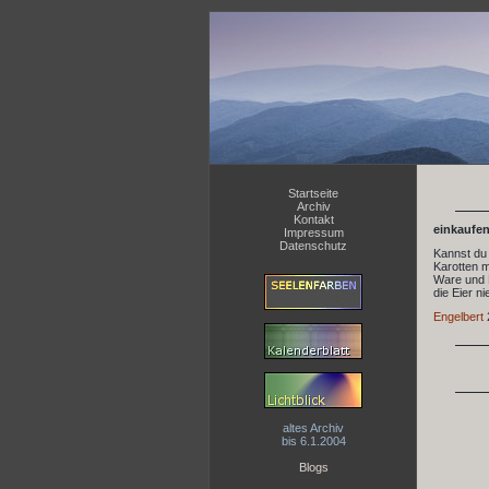
Startseite
Archiv
Kontakt
einkaufen
Impressum
Datenschutz
Kannst du 
Karotten m
Ware und P
die Eier n
Engelbert
altes Archiv
bis 6.1.2004
Blogs