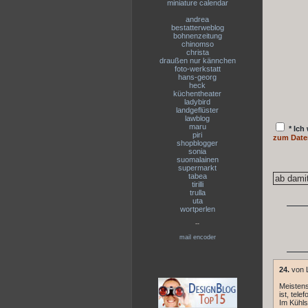
miniature calendar
andrea
bestatterweblog
bohnenzeitung
chinomso
christa
draußen nur kännchen
foto-werkstatt
hans-georg
heck
küchentheater
ladybird
landgeflüster
lawblog
maru
* Ich
piri
zum Date
shopblogger
sonia
suomalainen
supermarkt
tabea
tirilli
trulla
uta
wortperlen
--
mail encoder
24.
von L
Meistens
ist, tele
Im Kühls