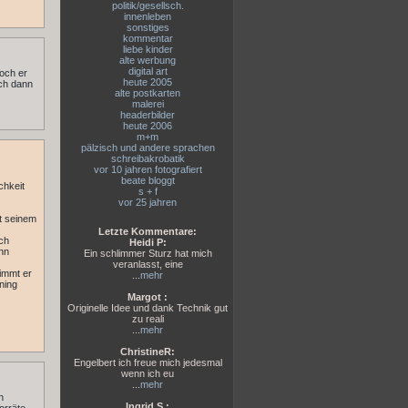
politik/gesellsch.
innenleben
sonstiges
kommentar
liebe kinder
alte werbung
digital art
och er
heute 2005
ich dann
alte postkarten
malerei
headerbilder
heute 2006
m+m
pälzisch und andere sprachen
schreibakrobatik
vor 10 jahren fotografiert
beate bloggt
chkeit
s + f
vor 25 jahren
it seinem
Letzte Kommentare:
och
Heidi P:
nn
Ein schlimmer Sturz hat mich
veranlasst, eine
nimmt er
...
mehr
ning
Margot :
Originelle Idee und dank Technik gut
zu reali
...
mehr
ChristineR:
Engelbert ich freue mich jedesmal
wenn ich eu
...
mehr
n
Ingrid S.: