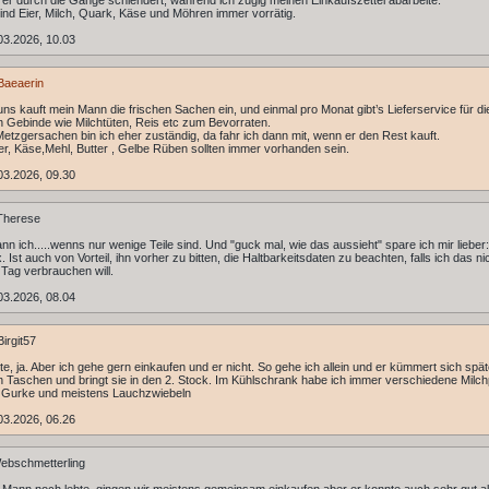
er durch die Gänge schlendert, während ich zügig meinen Einkaufszettel abarbeite.
sind Eier, Milch, Quark, Käse und Möhren immer vorrätig.
03.2026, 10.03
Baeaerin
uns kauft mein Mann die frischen Sachen ein, und einmal pro Monat gibt’s Lieferservice für di
 Gebinde wie Milchtüten, Reis etc zum Bevorraten.
Metzgersachen bin ich eher zuständig, da fahr ich dann mit, wenn er den Rest kauft.
ier, Käse,Mehl, Butter , Gelbe Rüben sollten immer vorhanden sein.
03.2026, 09.30
Therese
nn ich.....wenns nur wenige Teile sind. Und "guck mal, wie das aussieht" spare ich mir lieber
x. Ist auch von Vorteil, ihn vorher zu bitten, die Haltbarkeitsdaten zu beachten, falls ich das n
 Tag verbrauchen will.
03.2026, 08.04
irgit57
te, ja. Aber ich gehe gern einkaufen und er nicht. So gehe ich allein und er kümmert sich spä
en Taschen und bringt sie in den 2. Stock. Im Kühlschrank habe ich immer verschiedene Milch
, Gurke und meistens Lauchzwiebeln
03.2026, 06.26
ebschmetterling