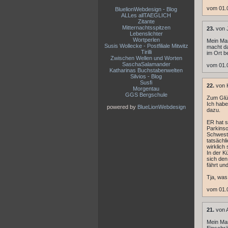
vom 01.
BluelionWebdesign - Blog
ALLes allTAEGLICH
Zitante
Mitternachtsspitzen
23.
von J
Lebenslichter
Wortperlen
Mein Man
Susis Wollecke - Postfiliale Mitwitz
macht da
Tirilli
im Ort b
Zwischen Wellen und Worten
SaschaSalamander
vom 01.
Katharinas Buchstabenwelten
Silvios - Blog
Susfi
22.
von 
Morgentau
GGS Bergschule
Zum Glüc
Ich habe
powered by
BlueLionWebdesign
dazu.
ER hat s
Parkinso
Schweste
tatsächl
wirklich
In der K
sich den
fährt un
Tja, wa
vom 01.
21.
von A
Mein Man