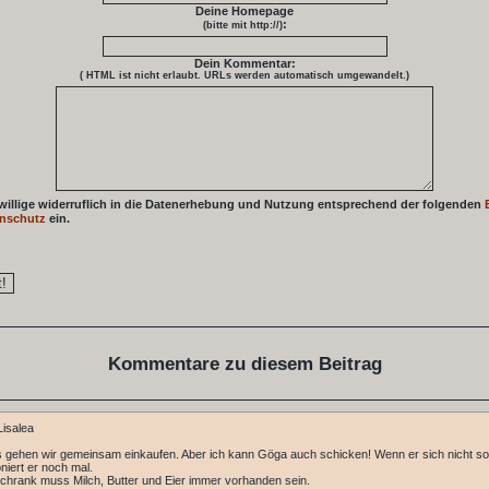
Deine Homepage
:
(bitte mit http://)
Dein Kommentar:
( HTML ist
nicht
erlaubt. URLs werden automatisch umgewandelt.)
 willige widerruflich in die Datenerhebung und Nutzung entsprechend der folgenden
nschutz
ein.
Kommentare zu diesem Beitrag
isalea
 gehen wir gemeinsam einkaufen. Aber ich kann Göga auch schicken! Wenn er sich nicht so
foniert er noch mal.
chrank muss Milch, Butter und Eier immer vorhanden sein.