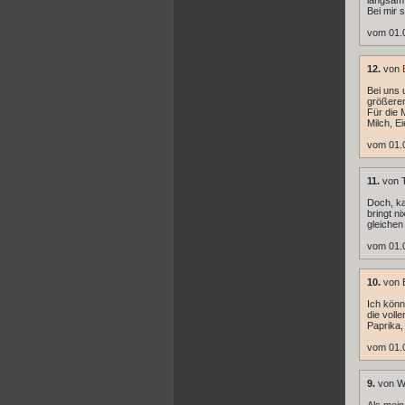
langsam 
Bei mir 
vom 01.
12.
von
Bei uns 
größeren
Für die 
Milch, E
vom 01.
11.
von 
Doch, ka
bringt ni
gleichen
vom 01.
10.
von B
Ich könn
die voll
Paprika
vom 01.
9.
von W