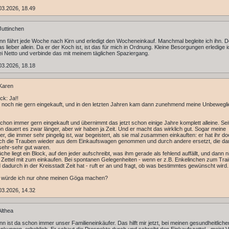
03.2026, 18.49
uttinchen
n fährt jede Woche nach Kirn und erledigt den Wocheneinkauf. Manchmal begleite ich ihn. D
s lieber allein. Da er der Koch ist, ist das für mich in Ordnung. Kleine Besorgungen erledige 
ei Netto und verbinde das mit meinem täglichen Spaziergang.
03.2026, 18.18
Karen
k: Ja!!
 noch nie gern eingekauft, und in den letzten Jahren kam dann zunehmend meine Unbewegli
chon immer gern eingekauft und übernimmt das jetzt schon einige Jahre komplett alleine. Se
n dauert es zwar länger, aber wir haben ja Zeit. Und er macht das wirklich gut. Sogar meine
r, die immer sehr pingelig ist, war begeistert, als sie mal zusammen einkauften: er hat ihr d
ich die Trauben wieder aus dem Einkaufswagen genommen und durch andere ersetzt, die da
 sehr-sehr gut waren.
üche liegt ein Block, auf den jeder aufschreibt, was ihm gerade als fehlend auffällt, und dann 
 Zettel mit zum einkaufen. Bei spontanen Gelegenheiten - wenn er z.B. Enkelinchen zum Trai
d dadurch in der Kreisstadt Zeit hat - ruft er an und fragt, ob was bestimmtes gewünscht wird.
s würde ich nur ohne meinen Göga machen?
03.2026, 14.32
lthea
n ist da schon immer unser Familieneinkäufer. Das hilft mir jetzt, bei meinen gesundheitliche