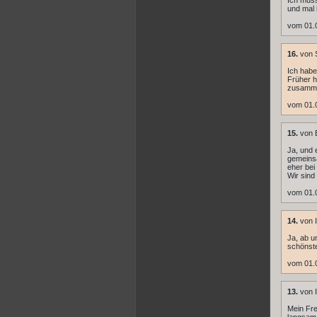
Ich muss
und mal 
vom 01.0
16.
von 
Ich habe
Früher h
zusamme
vom 01.
15.
von 
Ja, und 
gemeinsa
eher bei
Wir sind
vom 01.
14.
von I
Ja, ab u
schönste
vom 01.
13.
von I
Mein Fre