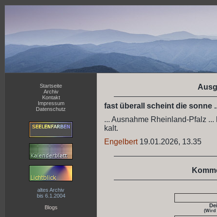
Startseite
Ausg
Archiv
Kontakt
Impressum
fast überall scheint die sonne ..
Datenschutz
... Ausnahme Rheinland-Pfalz ... 
kalt.
Engelbert
19.01.2026, 13.35
Komme
altes Archiv
bis 6.1.2004
De
Blogs
(Wird