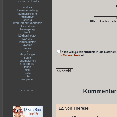
miniature calendar
andrea
bestatterweblog
bohnenzeitung
chinomso
christa
( HTML ist
nicht
erlaubt
draußen nur kännchen
foto-werkstatt
hans-georg
heck
küchentheater
ladybird
landgeflüster
lawblog
maru
piri
* Ich willige widerruflich in die Date
shopblogger
zum Datenschutz
ein.
sonia
suomalainen
supermarkt
tabea
tirilli
trulla
uta
wortperlen
--
Kommentare
mail encoder
12.
von Therese