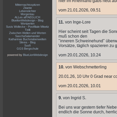
hier im Rheinland gabs heut au
Mitternachtsspitzen
Zitante
vom 21.01.2026, 09.51
Lebenslichter
Morgentau
ALLes allTAEGLICH
BluelionWebdesign - Blog
11.
von Inge-Lore
Wortperlen
Susis Wollecke - Postfiliale Mitwitz
Tirilli
Hier scheint seit Tagen die Son
Zwischen Wellen und Worten
muß schon den
SaschaSalamander
Katharinas Buchstabenwelten
"inneren Schweinehund" überwi
Silvios - Blog
Vorsätze, täglich spazieren zu 
Susfi
GGS Bergschule
vom 20.01.2026, 10.24
powered by
BlueLionWebdesign
10.
von Webschmetterling
20.01.26, 10 Uhr 0 Grad near c
vom 20.01.2026, 10.01
9.
von Ingrid S.
Bei uns war gestern tiefer Neb
endlich die Sonne durch, herrli