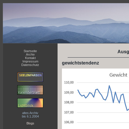
Startseite
Ausg
Archiv
Kontakt
Impressum
gewichtstendenz
Datenschutz
altes Archiv
bis 6.1.2004
Blogs