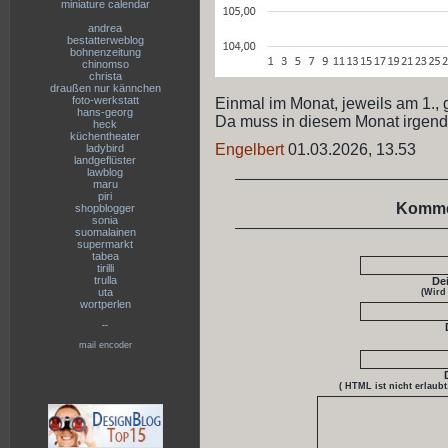
miniature calendar
andrea
bestatterweblog
bohnenzeitung
chinomso
christa
draußen nur kännchen
foto-werkstatt
Einmal im Monat, jeweils am 1., 
hans-georg
Da muss in diesem Monat irgendw
heck
küchentheater
Engelbert
01.03.2026, 13.53
ladybird
landgeflüster
lawblog
maru
piri
Komme
shopblogger
sonia
suomalainen
supermarkt
tabea
tirilli
trulla
De
uta
(Wird
wortperlen
--
mail encoder
( HTML ist
nicht
erlaubt