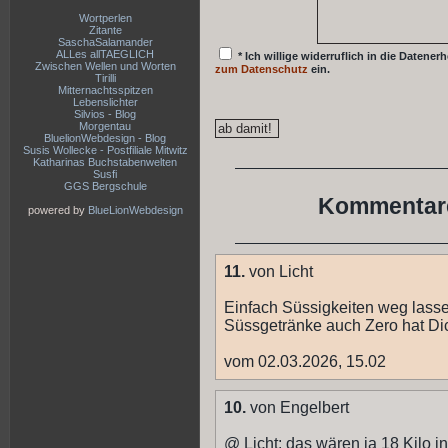
Wortperlen
Zitante
SaschaSalamander
ALLes allTAEGLICH
* Ich willige widerruflich in die Date
Zwischen Wellen und Worten
zum Datenschutz
ein.
Tirilli
Mitternachtsspitzen
Lebenslichter
Silvios - Blog
Morgentau
BluelionWebdesign - Blog
Susis Wollecke - Postfiliale Mitwitz
Katharinas Buchstabenwelten
Susfi
GGS Bergschule
Kommentare
powered by
BlueLionWebdesign
11.
von Licht
Einfach Süssigkeiten weg lass
Süssgetränke auch Zero hat Di
vom 02.03.2026, 15.02
10.
von Engelbert
@ Licht: das wären ja 18 Kilo in