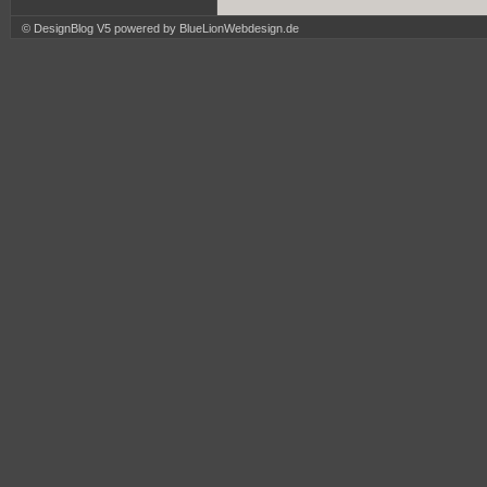
© DesignBlog V5 powered by BlueLionWebdesign.de