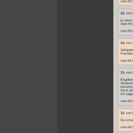
vom 05.
15.
von L
ja, wenn
mein Pro
vom 05.
14.
von 
Soll jed
Fremdsch
vom 04.
13.
von I
Engelber
Verdummu
herunter
Doch der
Ich sage
vom 04.
12.
von 
Da schau
vom 04.