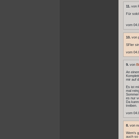
11.
von 
Für solc
vom 04.
10.
von 
SFler sin
vom 04.
9.
von
Bi
An einem
Komplett
mir auf d
Es ist m
mal rein
Sommerha
es nur v
Da kanns
treiben.
vom 04.
8.
von n
Wem's ge
auch so b