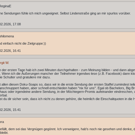
ReginaE
he Sendungen fühle ich mich ungeeignet. Selbst Lindenstraße ging an mir spurlos vorüber.
02.2026, 17.08
philomena
d einfach nicht die Zielgruppe:))
02.2026, 16.41
rgit W.
 der ersten Tage hab ich zwei Minuten durchgehalten - zum Meinung bilden - und dann abge
. Wenn ich die Äußerungen mancher der Teilnehmer irgendwo lese (z.B. Facebook) dann klo
ie Schulter und gratuliere mir dazu.
it allen diesen Doku-Soaps so, dass wir in die erste Sendung der ersten Staffel zumindest tei
geschnuppert haben, aber schnell entschieden haben "nix für uns". Egal ob Bachelors, Big Br
us oder irgendeine andere Sendung, in der Möchtegern-Promis aufeinander eindreschen, 
erbal.
t du dir sicher sein, dass ich nicht zu denen gehöre, die heimlich die Einschaltquoten in die
02.2026, 15.41
ora
fällt, dem sei das Vergnügen gegönnt. Ich verweigere, hab's noch nie gesehen und denke, 
leibt.