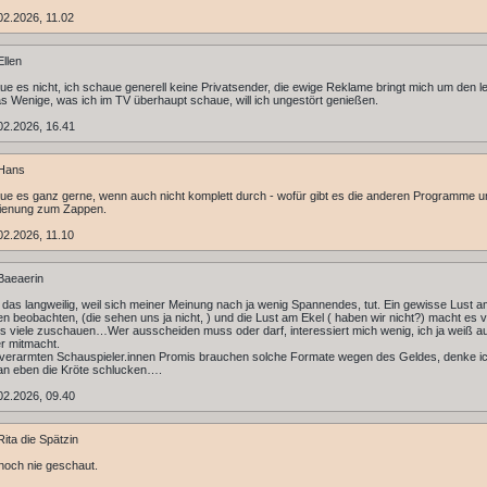
2.2026, 11.02
llen
ue es nicht, ich schaue generell keine Privatsender, die ewige Reklame bringt mich um den l
s Wenige, was ich im TV überhaupt schaue, will ich ungestört genießen.
02.2026, 16.41
Hans
ue es ganz gerne, wenn auch nicht komplett durch - wofür gibt es die anderen Programme u
ienung zum Zappen.
2.2026, 11.10
Baeaerin
e das langweilig, weil sich meiner Meinung nach ja wenig Spannendes, tut. Ein gewisse Lust 
en beobachten, (die sehen uns ja nicht, ) und die Lust am Ekel ( haben wir nicht?) macht es vi
s viele zuschauen…Wer ausscheiden muss oder darf, interessiert mich wenig, ich ja weiß a
er mitmacht.
s verarmten Schauspieler.innen Promis brauchen solche Formate wegen des Geldes, denke i
n eben die Kröte schlucken….
02.2026, 09.40
ita die Spätzin
noch nie geschaut.