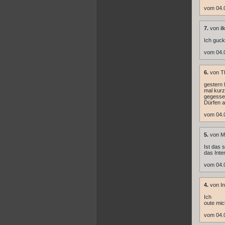
vom 04.
7.
von il
Ich guck
vom 04.
6.
von T
gestern 
mal kurz
gegessen
Dürfen 
vom 04.
5.
von M
Ist das 
das Inte
vom 04.
4.
von In
Ich
oute mi
vom 04.