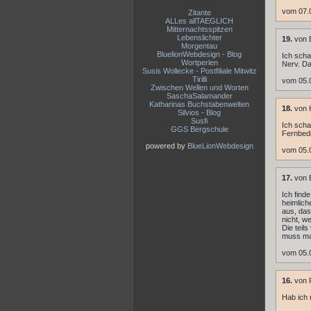
vom 07.0
Zitante
ALLes allTAEGLICH
Mitternachtsspitzen
Lebenslichter
19.
von E
Morgentau
BluelionWebdesign - Blog
Ich scha
Wortperlen
Nerv. Da
Susis Wollecke - Postfiliale Mitwitz
Tirilli
vom 05.
Zwischen Wellen und Worten
SaschaSalamander
Katharinas Buchstabenwelten
18.
von 
Silvios - Blog
Susfi
Ich scha
GGS Bergschule
Fernbed
powered by
BlueLionWebdesign
vom 05.0
17.
von 
Ich find
heimlich
aus, das
nicht, w
Die teil
muss ma
vom 05.
16.
von R
Hab ich 