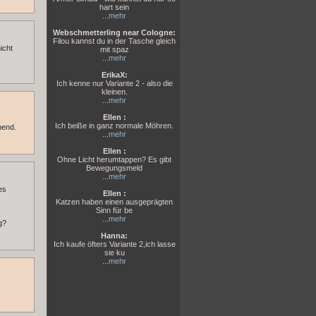
hart sein
...
mehr
Webschmetterling near Cologne:
Filou kannst du in der Tasche gleich
icht
mit spaz
...
mehr
ErikaX:
Ich kenne nur Variante 2 - also die
kleinen.
...
mehr
Ellen :
Ich beiße in ganz normale Möhren.
nend.
...
mehr
Ellen :
Ohne Licht herumtappen? Es gibt
Bewegungsmeld
...
mehr
es
Ellen :
Katzen haben einen ausgeprägten
Sinn für be
...
mehr
g?
Hanna:
Ich kaufe öfters Variante 2,ich lasse
sie ku
...
mehr