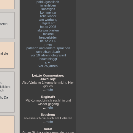
politik/gesellsch.
innenleben
sonstiges
kommentar
liebe kinder
alte werbung
digital art
etzten
heute 2005
alte postkarten
malerei
headerbilder
heute 2006
m+m
pälzisch und andere sprachen
schreibakrobatik
nd die
vor 10 jahren fotografiert
beate bloggt
s + f
vor 25 jahren
Letzte Kommentare:
JuwelTop:
Also Variante 1 kenne ich nicht. Hier
am
gibt es
elleicht
...
mehr
uch
ReginaE:
ch. Da
Mit Komoot bin ich auch hin und
wieder gegang
...
mehr
lieschen:
so esse ich die auch am Liebsten
...
mehr
nora:
Armer Simba - wie kannst du nur so