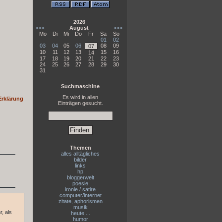
2026
<<<
August
>>>
Mo
Di
Mi
Do
Fr
Sa
So
01
02
03
04
05
06
08
09
07
10
11
12
13
15
16
14
17
18
19
20
21
22
23
24
25
26
27
28
29
30
31
Suchmaschine
Es wird in allen
Erklärung
Einträgen gesucht.
Themen
alles alltägliches
bilder
links
hp
bloggerwelt
poesie
ironie / satire
computer/internet
zitate, aphorismen
musik
, als
heute ...
humor