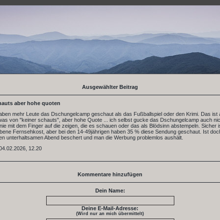
Ausgewählter Beitrag
hauts aber hohe quoten
aben mehr Leute das Dschungelcamp geschaut als das Fußballspiel oder den Krimi. Das ist
as von "keiner schauts", aber hohe Quote ... ich selbst gucke das Dschungelcamp auch nic
nie mit dem Finger auf die zeigen, die es schauen oder das als Blödsinn abstempeln. Sicher i
obene Fernsehkost, aber bei den 14-49jährigen haben 35 % diese Sendung geschaut. Ist doc
en unterhaltsamen Abend beschert und man die Werbung problemlos aushält.
04.02.2026, 12.20
Kommentare hinzufügen
Dein Name:
Deine E-Mail-Adresse:
(Wird nur an mich übermittelt)