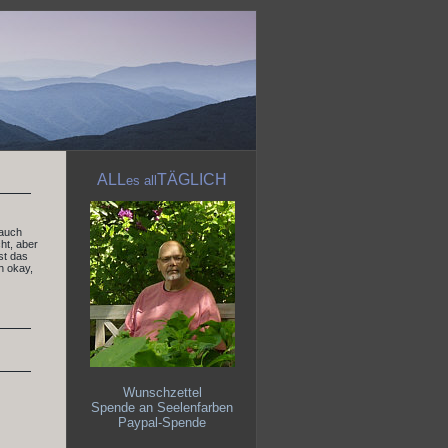
ALL
TÄGLICH
es
all
 auch
ht, aber
st das
h okay,
Wunschzettel
Spende an Seelenfarben
Paypal-Spende