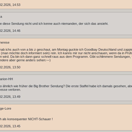
02.2026, 14.53
ka
e diese Sendung nicht und ich kenne auch niemanden, der sich das ansieht.
02.2026, 14.46
herese
hab ichs auch von a bis z geschaut, am Montag guckte ich Goodbay Deutschland und zappt
 (man möchte doch informiert sein) rein. Ich kanns mir nur nicht anschauen, wenn da in Prü
 wird. Da bin ich dann ganz schnell raus aus dem Programm. Gibt schlimmere Sendungen, f
andere aber gerne anders sehen:—)
02.2026, 13.50
arion-HH
so ähnlich wie früher die Big Brother Sendung? Die erste Staffel habe ich damals gesehen, ab
resse verloren.
02.2026, 13.49
ge-Lore
ch als konsequenter NICHT-Schauer !
02.2026, 13.45