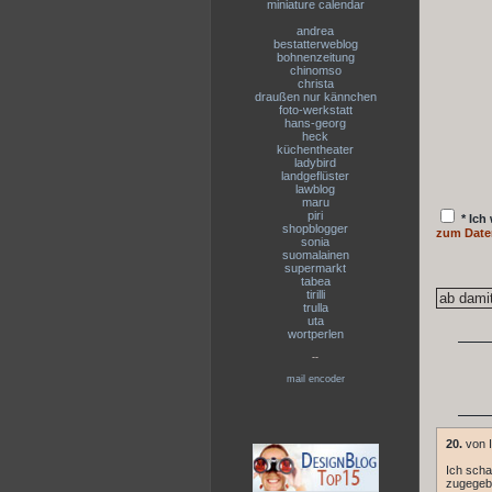
miniature calendar
andrea
bestatterweblog
bohnenzeitung
chinomso
christa
draußen nur kännchen
foto-werkstatt
hans-georg
heck
küchentheater
ladybird
landgeflüster
lawblog
maru
piri
* Ich
shopblogger
zum Date
sonia
suomalainen
supermarkt
tabea
tirilli
trulla
uta
wortperlen
--
mail encoder
20.
von 
Ich scha
zugegebe