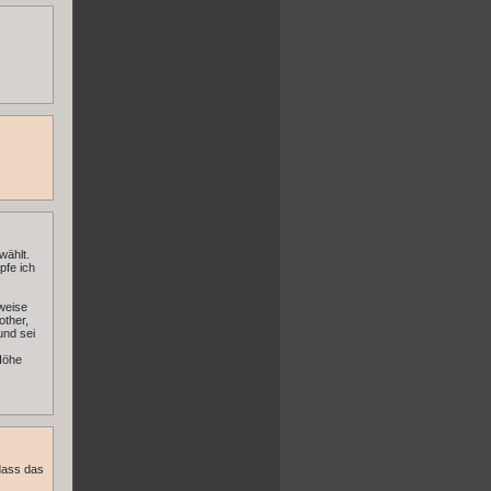
wählt.
pfe ich
lweise
other,
und sei
 Höhe
dass das