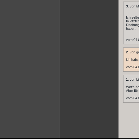
3.
von M
Ich selb
In letzt
Dschung
haben.
vom 04.
2.
von ge
ich habs
vom 04.
1.
von Li
Wer's sc
Aber für
vom 04.