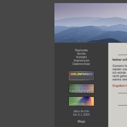
Startseite
Archiv
Kontakt
keiner sc
Impressum
Datenschutz
Gestern h
wieder sow
ich würde 
nicht geh
wenns ein
Engelbert
altes Archiv
bis 6.1.2004
Blogs