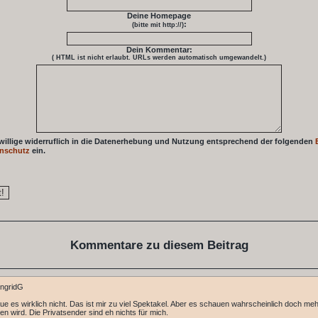
Deine Homepage
:
(bitte mit http://)
Dein Kommentar:
( HTML ist
nicht
erlaubt. URLs werden automatisch umgewandelt.)
 willige widerruflich in die Datenerhebung und Nutzung entsprechend der folgenden
nschutz
ein.
Kommentare zu diesem Beitrag
IngridG
ue es wirklich nicht. Das ist mir zu viel Spektakel. Aber es schauen wahrscheinlich doch mehr
n wird. Die Privatsender sind eh nichts für mich.