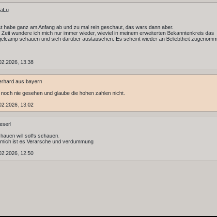
aLu
st habe ganz am Anfang ab und zu mal rein geschaut, das wars dann aber.
er Zeit wundere ich mich nur immer wieder, wieviel in meinem erweiterten Bekanntenkreis das
elcamp schauen und sich darüber austauschen. Es scheint wieder an Beliebtheit zugenom
02.2026, 13.38
rhard aus bayern
 noch nie gesehen und glaube die hohen zahlen nicht.
02.2026, 13.02
eserl
hauen will soll's schauen.
 mich ist es Verarsche und verdummung
02.2026, 12.50