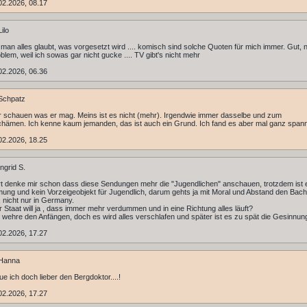
02.2026, 08.17
ilo
 man alles glaubt, was vorgesetzt wird .... komisch sind solche Quoten für mich immer. Gut, n
blem, weil ich sowas gar nicht gucke .... TV gibt's nicht mehr
02.2026, 06.36
Schpatz
er schauen was er mag. Meins ist es nicht (mehr). Irgendwie immer dasselbe und zum
ämen. Ich kenne kaum jemanden, das ist auch ein Grund. Ich fand es aber mal ganz span
02.2026, 18.25
ngrid S.
t denke mir schon dass diese Sendungen mehr die "Jugendlichen" anschauen, trotzdem ist 
ng und kein Vorzeigeobjekt für Jugendlich, darum gehts ja mit Moral und Abstand den Bach
, nicht nur in Germany.
 Staat will ja , dass immer mehr verdummen und in eine Richtung alles läuft?
 wehre den Anfängen, doch es wird alles verschlafen und später ist es zu spät die Gesinnun
02.2026, 17.27
Hanna
e ich doch lieber den Bergdoktor....!
02.2026, 17.27