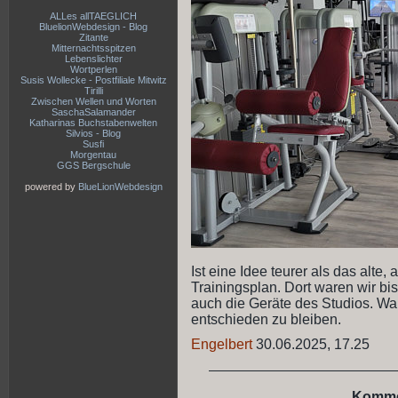
ALLes allTAEGLICH
BluelionWebdesign - Blog
Zitante
Mitternachtsspitzen
Lebenslichter
Wortperlen
Susis Wollecke - Postfiliale Mitwitz
Tirilli
Zwischen Wellen und Worten
SaschaSalamander
Katharinas Buchstabenwelten
Silvios - Blog
Susfi
Morgentau
GGS Bergschule
powered by
BlueLionWebdesign
Ist eine Idee teurer als das alt
Trainingsplan. Dort waren wir bis
auch die Geräte des Studios. War
entschieden zu bleiben.
Engelbert
30.06.2025, 17.25
Komme