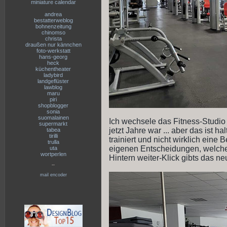
miniature calendar
andrea
bestatterweblog
bohnenzeitung
chinomso
christa
draußen nur kännchen
foto-werkstatt
hans-georg
heck
küchentheater
ladybird
landgeflüster
lawblog
maru
piri
shopblogger
sonia
suomalainen
Ich wechsele das Fitness-Studio ..
supermarkt
jetzt Jahre war ... aber das ist h
tabea
tirilli
trainiert und nicht wirklich eine B
trulla
eigenen Entscheidungen, welche 
uta
wortperlen
Hintern weiter-Klick gibts das neu
--
mail encoder