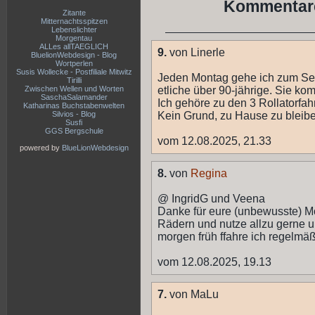
Kommentare
Zitante
Mitternachtsspitzen
Lebenslichter
Morgentau
ALLes allTAEGLICH
9.
von Linerle
BluelionWebdesign - Blog
Wortperlen
Susis Wollecke - Postfiliale Mitwitz
Jeden Montag gehe ich zum Sen
Tirilli
Zwischen Wellen und Worten
etliche über 90-jährige. Sie k
SaschaSalamander
Ich gehöre zu den 3 Rollatorfa
Katharinas Buchstabenwelten
Silvios - Blog
Kein Grund, zu Hause zu bleib
Susfi
GGS Bergschule
vom 12.08.2025, 21.33
powered by
BlueLionWebdesign
8.
von
Regina
@ IngridG und Veena
Danke für eure (unbewusste) Mot
Rädern und nutze allzu gerne un
morgen früh ffahre ich regelmä
vom 12.08.2025, 19.13
7.
von MaLu