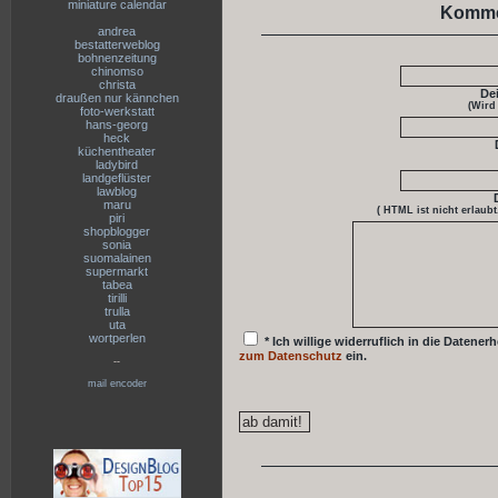
miniature calendar
Komme
andrea
bestatterweblog
bohnenzeitung
chinomso
christa
De
draußen nur kännchen
(Wird
foto-werkstatt
hans-georg
heck
küchentheater
ladybird
landgeflüster
lawblog
maru
( HTML ist
nicht
erlaubt
piri
shopblogger
sonia
suomalainen
supermarkt
tabea
tirilli
trulla
uta
wortperlen
* Ich willige widerruflich in die Date
zum Datenschutz
ein.
--
mail encoder