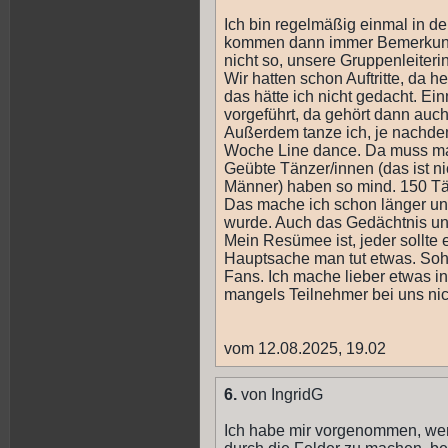
Ich bin regelmäßig einmal in de
kommen dann immer Bemerkungen
nicht so, unsere Gruppenleiter
Wir hatten schon Auftritte, da he
das hätte ich nicht gedacht. E
vorgeführt, da gehört dann auc
Außerdem tanze ich, je nachdem 
Woche Line dance. Da muss ma
Geübte Tänzer/innen (das ist n
Männer) haben so mind. 150 Tä
Das mache ich schon länger und
wurde. Auch das Gedächtnis und 
Mein Resümee ist, jeder sollte 
Hauptsache man tut etwas. Sohn
Fans. Ich mache lieber etwas i
mangels Teilnehmer bei uns ni
vom 12.08.2025, 19.02
6.
von IngridG
Ich habe mir vorgenommen, wen