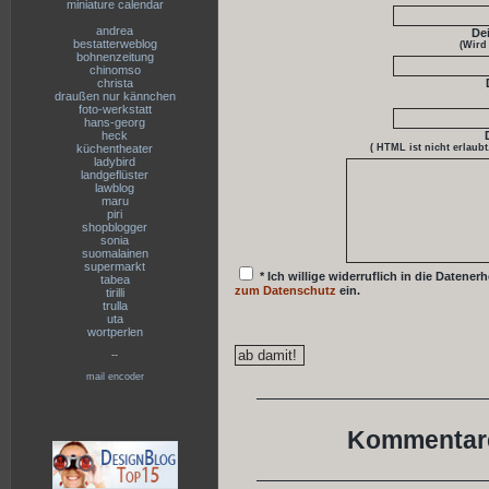
miniature calendar
andrea
De
bestatterweblog
(Wird
bohnenzeitung
chinomso
christa
draußen nur kännchen
foto-werkstatt
hans-georg
heck
küchentheater
( HTML ist
nicht
erlaubt
ladybird
landgeflüster
lawblog
maru
piri
shopblogger
sonia
suomalainen
supermarkt
* Ich willige widerruflich in die Date
tabea
zum Datenschutz
ein.
tirilli
trulla
uta
wortperlen
--
mail encoder
Kommentare