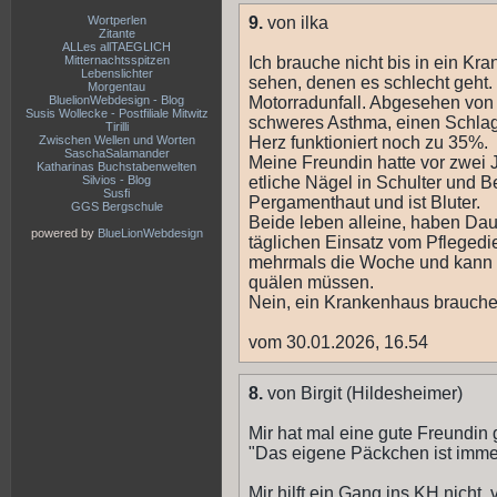
Wortperlen
9.
von ilka
Zitante
ALLes allTAEGLICH
Mitternachtsspitzen
Ich brauche nicht bis in ein K
Lebenslichter
sehen, denen es schlecht geht. 
Morgentau
BluelionWebdesign - Blog
Motorradunfall. Abgesehen von
Susis Wollecke - Postfiliale Mitwitz
schweres Asthma, einen Schlag
Tirilli
Zwischen Wellen und Worten
Herz funktioniert noch zu 35%.
SaschaSalamander
Meine Freundin hatte vor zwei 
Katharinas Buchstabenwelten
Silvios - Blog
etliche Nägel in Schulter und B
Susfi
Pergamenthaut und ist Bluter.
GGS Bergschule
Beide leben alleine, haben Da
powered by
BlueLionWebdesign
täglichen Einsatz vom Pflegedi
mehrmals die Woche und kann 
quälen müssen.
Nein, ein Krankenhaus brauche i
vom 30.01.2026, 16.54
8.
von Birgit (Hildesheimer)
Mir hat mal eine gute Freundin 
"Das eigene Päckchen ist imme
Mir hilft ein Gang ins KH nicht