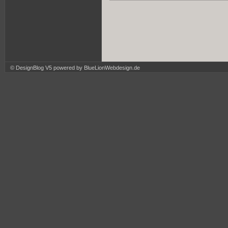
© DesignBlog V5 powered by BlueLionWebdesign.de