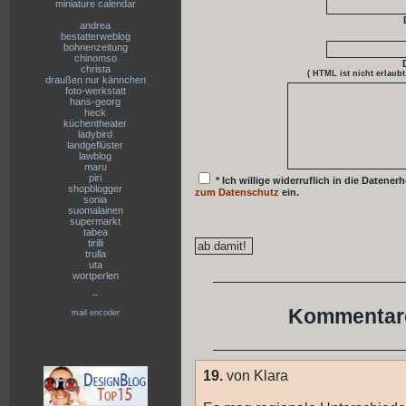
miniature calendar
andrea
bestatterweblog
bohnenzeitung
chinomso
christa
( HTML ist
nicht
erlaubt
draußen nur kännchen
foto-werkstatt
hans-georg
heck
küchentheater
ladybird
landgeflüster
lawblog
maru
piri
* Ich willige widerruflich in die Date
shopblogger
zum Datenschutz
ein.
sonia
suomalainen
supermarkt
tabea
tirilli
trulla
uta
wortperlen
--
Kommentare
mail encoder
19.
von Klara