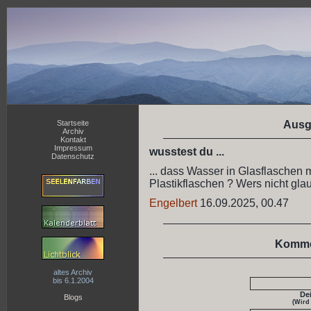
Startseite
Ausg
Archiv
Kontakt
Impressum
wusstest du ...
Datenschutz
... dass Wasser in Glasflaschen m
Plastikflaschen ? Wers nicht glau
Engelbert
16.09.2025, 00.47
Komme
altes Archiv
bis 6.1.2004
De
Blogs
(Wird