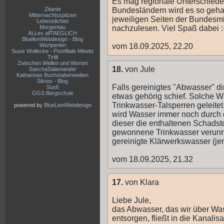
Es mag regionale Unterschiede
Zitante
Bundesländern wird es so gehan
Mitternachtsspitzen
jeweiligen Seiten der Bundesmi
Lebenslichter
Morgentau
nachzulesen. Viel Spaß dabei :
ALLes allTAEGLICH
BluelionWebdesign - Blog
Wortperlen
vom 18.09.2025, 22.20
Susis Wollecke - Postfiliale Mitwitz
Tirilli
Zwischen Wellen und Worten
18.
von Jule
SaschaSalamander
Katharinas Buchstabenwelten
Silvios - Blog
Falls gereinigtes "Abwasser" dir
Susfi
GGS Bergschule
etwas gehörig schief. Solche W
Trinkwasser-Talsperren geleitet
powered by
BlueLionWebdesign
wird Wasser immer noch durch d
dieser die enthaltenen Schadst
gewonnene Trinkwasser verunrei
gereinigte Klärwerkswasser (jem
vom 18.09.2025, 21.32
17.
von Klara
Liebe Jule,
das Abwasser, das wir über Wa
entsorgen, fließt in die Kanalis