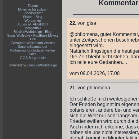
Kommentare
Zitante
Mitternachtsspitzen
Lebenslichter
Silvios - Blog
Wortperlen
22.
von gisa
ALLes allTAEGLICH
Morgentau
BluelionWebdesign - Blog
@philomena, guter Kommentar, f
Susis Wollecke - Postfiliale Mitwitz
Tirilli
unter Zeitgeschehen beschrieben
Zwischen Wellen und Worten
eingesetzt wird.
SaschaSalamander
Katharinas Buchstabenwelten
Natürlich ängstigen die heutig
Susfi
Die Zeit bleibt nicht stehen, 
GGS Bergschule
Ich teile eure Gedanken....
powered by
BlueLionWebdesign
vom 09.04.2026, 17.08
21.
von philomena
Ich schließe mich weitestgehen
Der Frieden beginnt im eigenen
polarisieren, andere be- und ve
sich die Welt nur sehr langsam 
Friedenswillen wird durch die de
Auch indem ich erkenne, dass e
haben sie uns nicht interessiert, 
global, kommt im Minutentakt in