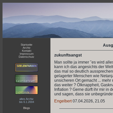
Startseite
Ausg
Archiv
Kontakt
Impressum
zukunftsangst
Datenschutz
Man sollte ja immer "es wird alle
kann ich das angesichts der Welt
das mal so deutlich aussprechen)
gelagerter Menschen wie Netanja
unsicheren Ort gemacht ... mehr
das weiter ? Ölknappheit, Gaskn
Inflation ? Gerne dürft ihr mir
und sagen, dass sie unbegründet 
altes Archiv
Engelbert
07.04.2026, 21.05
bis 6.1.2004
Blogs