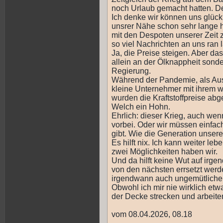
noch Urlaub gemacht hatten. De
Ich denke wir können uns glückl
unsrer Nähe schon sehr lange h
mit den Despoten unserer Zeit z
so viel Nachrichten an uns ran l
Ja, die Preise steigen. Aber das
allein an der Ölknappheit sond
Regierung.
Während der Pandemie, als Ausf
kleine Unternehmer mit ihrem w
wurden die Kraftstoffpreise abg
Welch ein Hohn.
Ehrlich: dieser Krieg, auch wenn
vorbei. Oder wir müssen einfac
gibt. Wie die Generation unsere
Es hilft nix. Ich kann weiter le
zwei Möglichkeiten haben wir.
Und da hilft keine Wut auf irge
von den nächsten errsetzt werde
irgendwann auch ungemütlicher w
Obwohl ich mir nie wirklich et
der Decke strecken und arbeite
vom 08.04.2026, 08.18