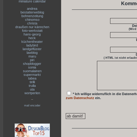
miniature calendar
Komme
andrea
bestatterweblog
bohnenzeitung
chinomso
christa
De
draußen nur kännchen
(Wird
foto-werkstatt
hans-georg
heck
küchentheater
ladybird
landgeflüster
lawblog
maru
( HTML ist
nicht
erlaubt
piri
shopblogger
sonia
suomalainen
supermarkt
tabea
tirilli
trulla
uta
wortperlen
* Ich willige widerruflich in die Date
zum Datenschutz
ein.
--
mail encoder