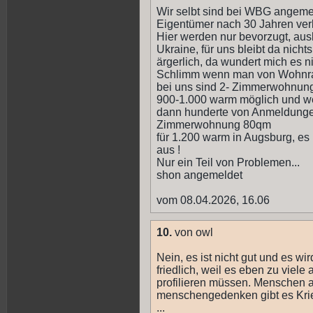
Wir selbt sind bei WBG angeme
Eigentümer nach 30 Jahren verk
Hier werden nur bevorzugt, aus
Ukraine, für uns bleibt da nichts
ärgerlich, da wundert mich es
Schlimm wenn man von Wohnra
bei uns sind 2- Zimmerwohnunge
900-1.000 warm möglich und 
dann hunderte von Anmeldungen,
Zimmerwohnung 80qm
für 1.200 warm in Augsburg, e
aus !
Nur ein Teil von Problemen...
shon angemeldet
vom 08.04.2026, 16.06
10.
von owl
Nein, es ist nicht gut und es wir
friedlich, weil es eben zu viele 
profilieren müssen. Menschen an 
menschengedenken gibt es Krie
...