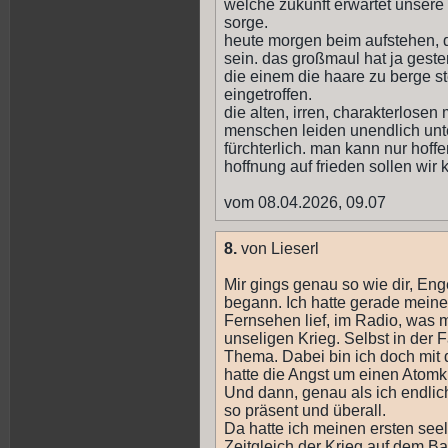
welche zukunft erwartet unsere 
sorge.
heute morgen beim aufstehen, d
sein. das großmaul hat ja gester
die einem die haare zu berge ste
eingetroffen.
die alten, irren, charakterlose
menschen leiden unendlich unter
fürchterlich. man kann nur hoffe
hoffnung auf frieden sollen wir 
vom 08.04.2026, 09.07
8.
von Lieserl
Mir gings genau so wie dir, Eng
begann. Ich hatte gerade mein
Fernsehen lief, im Radio, was m
unseligen Krieg. Selbst in der 
Thema. Dabei bin ich doch mit
hatte die Angst um einen Atom
Und dann, genau als ich endlich
so präsent und überall.
Da hatte ich meinen ersten se
Zeitgleich der Krieg auf dem B