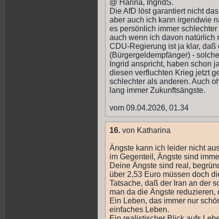
@ Hanna, IngridS.
Die AfD löst garantiert nicht da
aber auch ich kann irgendwie n
es persönlich immer schlechter
auch wenn ich davon natürlich n
CDU-Regierung ist ja klar, daß 
(Bürgergeldempfänger) - solch
Ingrid anspricht, haben schon j
diesen verfluchten Krieg jetzt 
schlechter als anderen. Auch oh
lang immer Zukunftsängste.
vom 09.04.2026, 01.34
16.
von Katharina
Ängste kann ich leider nicht au
im Gegenteil, Ängste sind immer
Deine Ängste sind real, begrün
über 2,53 Euro müssen doch di
Tatsache, daß der Iran an der s
man da die Ängste reduzieren, 
Ein Leben, das immer nur schön 
einfaches Leben.
Ein realistischer Blick aufs Leb