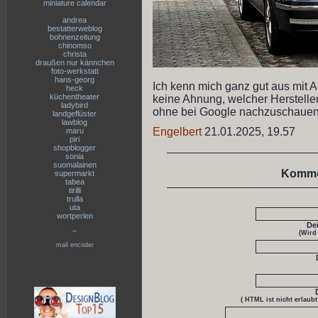
miniature calendar
andrea
bestatterweblog
bohnenzeitung
chinomso
christa
draußen nur kännchen
foto-werkstatt
hans-georg
Ich kenn mich ganz gut aus mit Au
heck
küchentheater
keine Ahnung, welcher Hersteller 
ladybird
ohne bei Google nachzuschauen
landgeflüster
lawblog
Engelbert
21.01.2025, 19.57
maru
piri
shopblogger
sonia
suomalainen
Komme
supermarkt
tabea
tirilli
trulla
uta
wortperlen
De
--
(Wird
mail encoder
( HTML ist
nicht
erlaubt