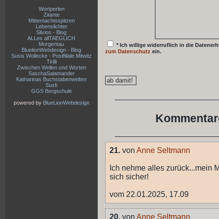
Wortperlen
Zitante
Mitternachtsspitzen
Lebenslichter
Silvios - Blog
ALLes allTAEGLICH
Morgentau
* Ich willige widerruflich in die Date
BluelionWebdesign - Blog
zum Datenschutz
ein.
Susis Wollecke - Postfiliale Mitwitz
Tirilli
Zwischen Wellen und Worten
SaschaSalamander
Katharinas Buchstabenwelten
Susfi
GGS Bergschule
powered by
BlueLionWebdesign
Kommentare
21.
von
Anne Seltmann
Ich nehme alles zurück...mein Ma
sich sicher!
vom 22.01.2025, 17.09
20.
von
Anne Seltmann