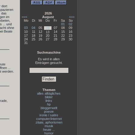
 dort
 spazieren
. das
2026
egen im
<<<
August
>>>
ebeten,
Mo
Di
Mi
Do
Fr
Sa
So
 ... und
01
02
Nacht ohne
03
04
05
07
08
09
06
bei Beate
10
11
12
14
15
16
13
17
18
19
20
21
22
23
24
25
26
27
28
29
30
31
Suchmaschine
Es wird in allen
Einträgen gesucht.
eute
fnen ...
ht werden.
Themen
alles alltägliches
bilder
erade,
links
hp
bloggerwelt
poesie
ironie / satire
computer/internet
zitate, aphorismen
musik
heute ...
humor