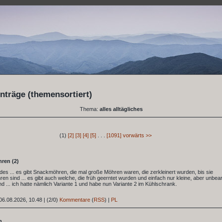
nträge (themensortiert)
Thema:
alles alltägliches
(1)
[2]
[3]
[4]
[5]
. . .
[1091]
vorwärts >>
ren (2)
ides ... es gibt Snackmöhren, die mal große Möhren waren, die zerkleinert wurden, bis sie
n sind ... es gibt auch welche, die früh geerntet wurden und einfach nur kleine, aber unbear
d ... ich hatte nämlich Variante 1 und habe nun Variante 2 im Kühlschrank.
06.08.2026, 10.48
|
(2/0)
Kommentare
(
RSS
) |
PL
n