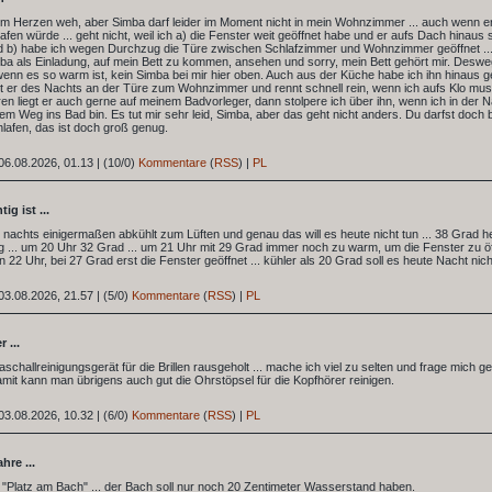
 im Herzen weh, aber Simba darf leider im Moment nicht in mein Wohnzimmer ... auch wenn er
afen würde ... geht nicht, weil ich a) die Fenster weit geöffnet habe und er aufs Dach hinaus
d b) habe ich wegen Durchzug die Türe zwischen Schlafzimmer und Wohnzimmer geöffnet ..
a als Einladung, auf mein Bett zu kommen, ansehen und sorry, mein Bett gehört mir. Desw
nn es so warm ist, kein Simba bei mir hier oben. Auch aus der Küche habe ich ihn hinaus g
t er des Nachts an der Türe zum Wohnzimmer und rennt schnell rein, wenn ich aufs Klo muss
n liegt er auch gerne auf meinem Badvorleger, dann stolpere ich über ihn, wenn ich in der 
dem Weg ins Bad bin. Es tut mir sehr leid, Simba, aber das geht nicht anders. Du darfst doch 
hlafen, das ist doch groß genug.
06.08.2026, 01.13
|
(10/0)
Kommentare
(
RSS
) |
PL
ig ist ...
s nachts einigermaßen abkühlt zum Lüften und genau das will es heute nicht tun ... 38 Grad h
 ... um 20 Uhr 32 Grad ... um 21 Uhr mit 29 Grad immer noch zu warm, um die Fenster zu öf
en 22 Uhr, bei 27 Grad erst die Fenster geöffnet ... kühler als 20 Grad soll es heute Nacht nic
03.08.2026, 21.57
|
(5/0)
Kommentare
(
RSS
) |
PL
 ...
traschallreinigungsgerät für die Brillen rausgeholt ... mache ich viel zu selten und frage mich g
it kann man übrigens auch gut die Ohrstöpsel für die Kopfhörer reinigen.
03.08.2026, 10.32
|
(6/0)
Kommentare
(
RSS
) |
PL
hre ...
m "Platz am Bach" ... der Bach soll nur noch 20 Zentimeter Wasserstand haben.