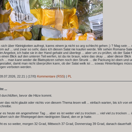
ich über Kleinigkeiten aufregt, kanns einem ja nicht so arg schlecht gehen ;) ? Mag sein ... 
em auf ... und zwar so sehr, dass ich diesen Salat nie kaufen werde. Wir sehen Romana-Sala
im Angebot, ich habe sie in der Hand gehabt und überlegt ... aber um zu prüfen, ob der Salat fr
 einen Blick auf den unteren Teil werfen, ist da nix braun, wäre das okay ... aber dieser Blick 
ich ... man kann weder die Blattspitzen sehen noch den Strunk ... die Packung ist oben und u
 gestaltet, damit man nicht überprüfen kann, ob der Salat welk ist ... sowas Hinterlistiges müs
gen verboten werden.
28.07.2026, 22.21
|
(17/0)
Kommentare
(
RSS
) |
PL
t ...
l durchlüften, bevor die Hitze kommt.
er das nicht glaubt oder nichts von diesem Thema lesen will ... einfach warten, bis ich von e
chreibe.
 es heute ein angenehmer Tag ... aber es ist weiter viel zu trocken ... viel viel zu trocken ... 
ähert sich der Rheinpegel dem niedrigsten Stand, den er je hatte.
eht es so weiter, morgen 32 Grad, Mittwoch 37 Grad, Donnerstag 39 Grad, danach dauerhaft