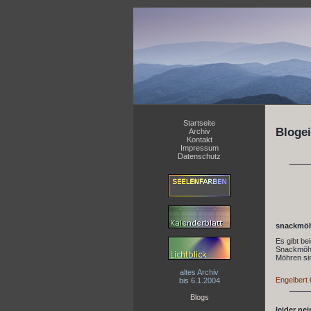
Startseite
Blogei
Archiv
Kontakt
Impressum
Datenschutz
snackmöh
Es gibt be
Snackmöhre
Möhren sin
altes Archiv
Engelbert
bis 6.1.2004
Blogs
leider nei