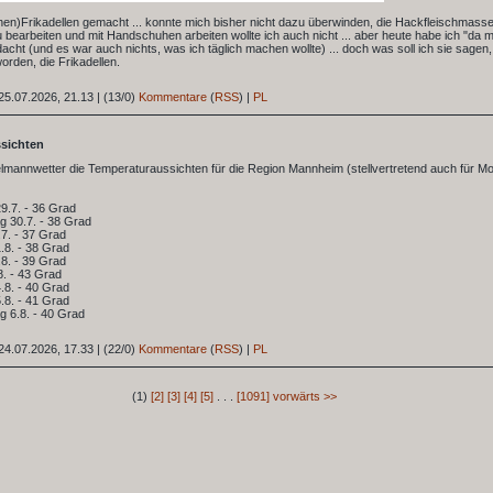
hen)Frikadellen gemacht ... konnte mich bisher nicht dazu überwinden, die Hackfleischmasse
bearbeiten und mit Handschuhen arbeiten wollte ich auch nicht ... aber heute habe ich "da 
acht (und es war auch nichts, was ich täglich machen wollte) ... doch was soll ich sie sagen,
orden, die Frikadellen.
25.07.2026, 21.13
|
(13/0)
Kommentare
(
RSS
) |
PL
ssichten
mannwetter die Temperaturaussichten für die Region Mannheim (stellvertretend auch für Mo
9.7. - 36 Grad
g 30.7. - 38 Grad
.7. - 37 Grad
.8. - 38 Grad
8. - 39 Grad
. - 43 Grad
.8. - 40 Grad
.8. - 41 Grad
g 6.8. - 40 Grad
24.07.2026, 17.33
|
(22/0)
Kommentare
(
RSS
) |
PL
(1)
[2]
[3]
[4]
[5]
. . .
[1091]
vorwärts >>