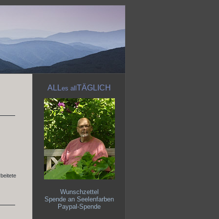
ALL
TÄGLICH
es
all
beitete
Wunschzettel
Spende an Seelenfarben
Paypal-Spende