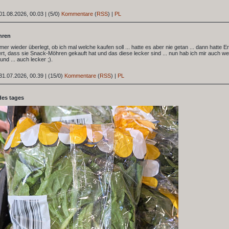
01.08.2026, 00.03
|
(5/0)
Kommentare
(
RSS
) |
PL
hren
mer wieder überlegt, ob ich mal welche kaufen soll ... hatte es aber nie getan ... dann hatte E
t, dass sie Snack-Möhren gekauft hat und das diese lecker sind ... nun hab ich mir auch w
 und ... auch lecker ;).
31.07.2026, 00.39
|
(15/0)
Kommentare
(
RSS
) |
PL
des tages