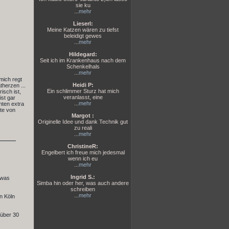
sie ku
...
mehr
Lieserl:
Meine Katzen wären zu tiefst
beleidigt gewes
...
mehr
Hildegard:
Seit ich im Krankenhaus nach dem
Schenkelhals
...
mehr
mich regt
Heidi P:
therzen ...
Ein schlimmer Sturz hat mich
isch ist,
veranlasst, eine
ist gar
...
mehr
nten extra
ste von
Margot :
Originelle Idee und dank Technik gut
zu reali
...
mehr
ChristineR:
Engelbert ich freue mich jedesmal
wenn ich eu
...
mehr
Ingrid S.:
twas
Simba hin oder her, was auch andere
schreiben
...
mehr
in Köln
 über 30