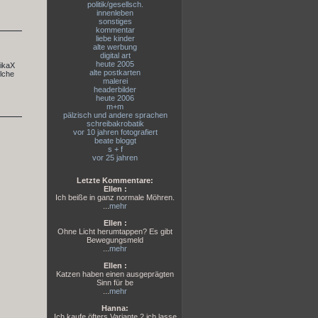
politik/gesellsch.
innenleben
sonstiges
kommentar
liebe kinder
alte werbung
digital art
heute 2005
rikaX
alte postkarten
elche
malerei
headerbilder
heute 2006
m+m
pälzisch und andere sprachen
schreibakrobatik
vor 10 jahren fotografiert
beate bloggt
s + f
vor 25 jahren
Letzte Kommentare:
Ellen :
Ich beiße in ganz normale Möhren.
...
mehr
Ellen :
Ohne Licht herumtappen? Es gibt
Bewegungsmeld
...
mehr
Ellen :
Katzen haben einen ausgeprägten
Sinn für be
...
mehr
Hanna:
Ich kaufe öfters Variante 2,ich lasse