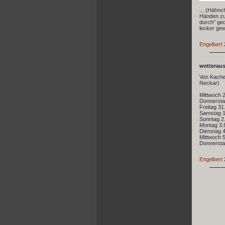
... (Hähnc
Händen zu 
durch" ged
lecker gew
Engelbert
wetterau
Von Kachel
Neckar)
Mittwoch 2
Donnersta
Freitag 31
Samstag 1
Sonntag 2.
Montag 3.8
Dienstag 4
Mittwoch 5
Donnersta
Engelbert