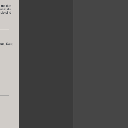
 mit den
musst du
 sie sind
sel, Saar,