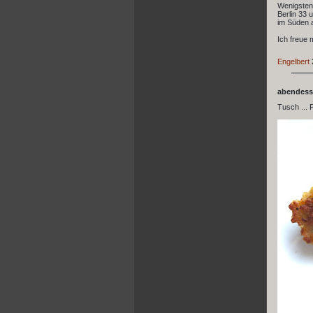
Wenigstens
Berlin 33 
im Süden 
Ich freue 
Engelbert
abendes
Tusch ... 