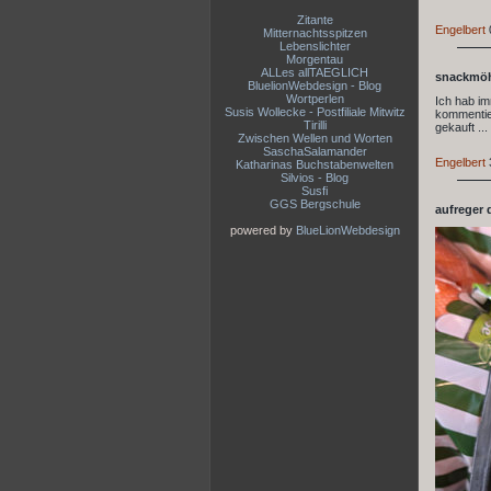
Zitante
Engelbert
Mitternachtsspitzen
Lebenslichter
Morgentau
ALLes allTAEGLICH
snackmö
BluelionWebdesign - Blog
Wortperlen
Ich hab im
Susis Wollecke - Postfiliale Mitwitz
kommentier
Tirilli
gekauft ...
Zwischen Wellen und Worten
SaschaSalamander
Engelbert
Katharinas Buchstabenwelten
Silvios - Blog
Susfi
GGS Bergschule
aufreger 
powered by
BlueLionWebdesign