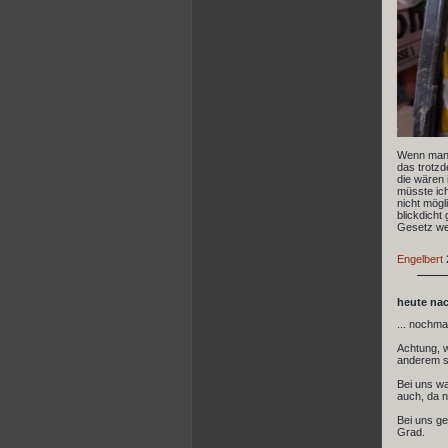
Wenn man s
das trotzd
die wären 
müsste ich
nicht mögl
blickdicht
Gesetz we
Engelbert
heute nach
... nochma
Achtung, w
anderem s
Bei uns war
auch, da n
Bei uns g
Grad.