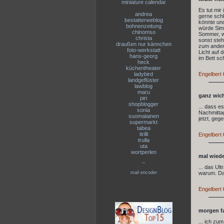
miniature calendar
Es tut mir
andrea
gerne schl
bestatterweblog
könnte un
bohnenzeitung
würde Simb
chinomso
Sommer, we
christa
sonst steh
draußen nur kännchen
zum andere
foto-werkstatt
Licht auf 
hans-georg
im Bett sc
heck
küchentheater
Engelbert
ladybird
landgeflüster
lawblog
maru
ganz wicht
piri
shopblogger
... dass e
sonia
Nachmittag
suomalainen
jetzt, geg
supermarkt
tabea
tirilli
Engelbert
trulla
uta
wortperlen
mal wieder
--
... das Ul
warum. Dam
mail encoder
Engelbert
morgen fa
... ich zu