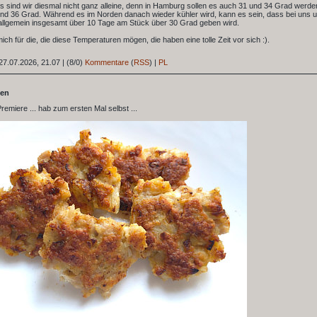
 sind wir diesmal nicht ganz alleine, denn in Hamburg sollen es auch 31 und 34 Grad werde
und 36 Grad. Während es im Norden danach wieder kühler wird, kann es sein, dass bei uns 
allgemein insgesamt über 10 Tage am Stück über 30 Grad geben wird.
mich für die, die diese Temperaturen mögen, die haben eine tolle Zeit vor sich :).
27.07.2026, 21.07
|
(8/0)
Kommentare
(
RSS
) |
PL
sen
Premiere ... hab zum ersten Mal selbst ...