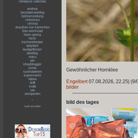
miniature calendar
andrea
bestatterweblog
bohnenzeitung
chinomso
christa
draußen nur kännchen
foto-werkstatt
hans-georg
heck
küchentheater
ladybird
landgeflüster
lawblog
maru
piri
shopblogger
sonia
Gewöhnlicher Hornklee
suomalainen
supermarkt
tabea
Engelbert
07.08.2026, 22.25
|
(9/
tirilli
trulla
bilder
uta
wortperlen
--
bild des tages
mail encoder