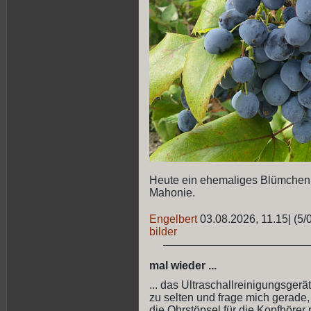
Heute ein ehemaliges Blümchen, 
Mahonie.
Engelbert
03.08.2026, 11.15
|
(5/
bilder
mal wieder ...
... das Ultraschallreinigungsgerät 
zu selten und frage mich gerade
die Ohrstöpsel für die Kopfhörer 