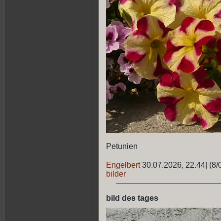
Petunien
Engelbert
30.07.2026, 22.44
|
(8/
bilder
bild des tages