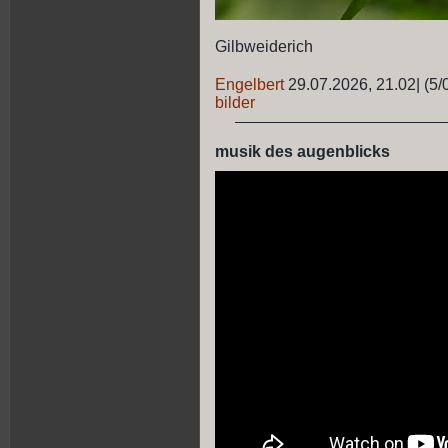
Gilbweiderich
Engelbert
29.07.2026, 21.02
|
(5/
bilder
musik des augenblicks