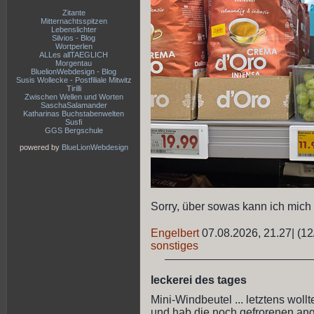
Zitante
Mitternachtsspitzen
Lebenslichter
Silvios - Blog
Wortperlen
ALLes allTAEGLICH
Morgentau
BluelionWebdesign - Blog
Susis Wollecke - Postfiliale Mitwitz
Tirilli
Zwischen Wellen und Worten
SaschaSalamander
Katharinas Buchstabenwelten
Susfi
GGS Bergschule
powered by
BlueLionWebdesign
Sorry, über sowas kann ich mich
Engelbert
07.08.2026, 21.27
|
(12
sonstiges
leckerei des tages
Mini-Windbeutel ... letztens wollt
und hab die noch gefrorenen angekn