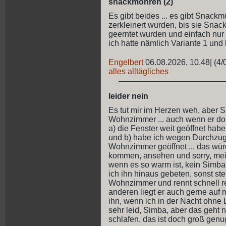
snackmöhren (2)
Es gibt beides ... es gibt Snack
zerkleinert wurden, bis sie Snack
geerntet wurden und einfach nur 
ich hatte nämlich Variante 1 und
Engelbert
06.08.2026, 10.48
|
(4/
alles alltägliches
leider nein
Es tut mir im Herzen weh, aber S
Wohnzimmer ... auch wenn er dort 
a) die Fenster weit geöffnet hab
und b) habe ich wegen Durchzug
Wohnzimmer geöffnet ... das wür
kommen, ansehen und sorry, mei
wenn es so warm ist, kein Simba
ich ihn hinaus gebeten, sonst st
Wohnzimmer und rennt schnell re
anderen liegt er auch gerne auf 
ihn, wenn ich in der Nacht ohne 
sehr leid, Simba, aber das geht n
schlafen, das ist doch groß genu