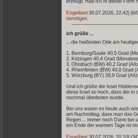
erzeugt. Hab ich in dieser Form 
Engelbert
30.07.2026, 22.42
|
(6/
sonstiges
ich grüße ...
... die heißesten Orte am heutige
1. Bernburg/Saale 40,5 Grad (Mo
2. Kitzingen 40,4 Grad (Monatsre
3. Ohlsbach (BW) 40,2 Grad (Allz
4. Rheinfelden (BW) 40,0 Grad (A
5. Würzburg (BY) 39,9 Grad (Allz
Und ich grüße die Insel Hiddensee
diese Insel so hoch, dass der in 
nochmal überboten wurde.
Bei uns waren es heute auch wie
am Nachmittag, dass man das Gefü
Regen ... immer noch Dürre bei uns
ein Ende der warmen Tage ist ni
Engelbert
30.07.2026, 20.10
|
(3/