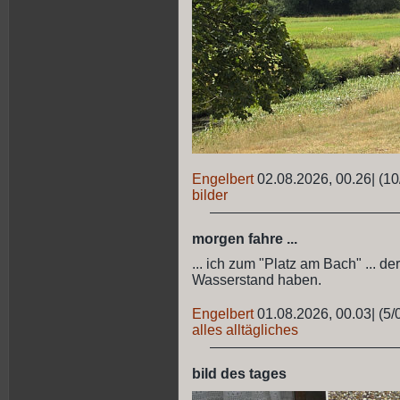
Engelbert
02.08.2026, 00.26
|
(10
bilder
morgen fahre ...
... ich zum "Platz am Bach" ... d
Wasserstand haben.
Engelbert
01.08.2026, 00.03
|
(5/
alles alltägliches
bild des tages