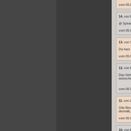
vom 05.
14.
von E
@ Sylvia
vom 05.
13.
von S
Da hast 
vom 05.
12.
von E
Das hört
wünsche
vom 05.
11.
von L
Gite Bes
deshalb,
vom 05.
10.
von B