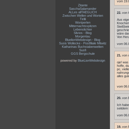
vom 19.
Zitante
SaschaSalamander
ALLes allTAEGLICH
22.
von G
Zwischen Wellen und Worten
Tirilli
Aus eige
Wortperlen
Knochenh
Mitternachtsspitzen
Steißbei
Lebenslichter
geschrie
Silvios - Blog
wäre das
Morgentau
Von Herz
BluelionWebdesign - Blog
Susis Wollecke - Postfiliale Mitwitz
vom 06.
Katharinas Buchstabenwelten
Susfi
GGS Bergschule
21.
von c
powered by
BlueLionWebdesign
oje! was
hoffe, d
pc, viel
nahrungs
alles gut
vom 06.
20.
von B
Ich habe
seitdem 
vom 06.
19.
von 