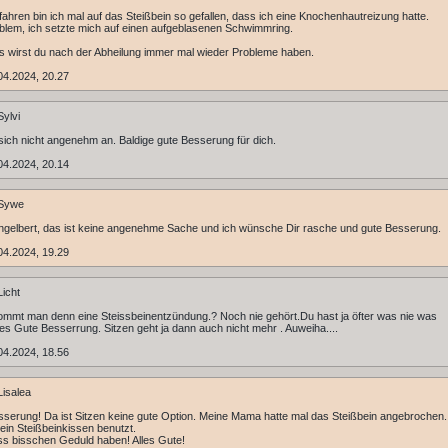
fahren bin ich mal auf das Steißbein so gefallen, dass ich eine Knochenhautreizung hatte.
blem, ich setzte mich auf einen aufgeblasenen Schwimmring.
gs wirst du nach der Abheilung immer mal wieder Probleme haben.
04.2024, 20.27
ylvi
sich nicht angenehm an. Baldige gute Besserung für dich.
04.2024, 20.14
Sywe
ngelbert, das ist keine angenehme Sache und ich wünsche Dir rasche und gute Besserung.
04.2024, 19.29
icht
mmt man denn eine Steissbeinentzündung.? Noch nie gehört.Du hast ja öfter was nie was
es Gute Besserrung. Sitzen geht ja dann auch nicht mehr . Auweiha....
04.2024, 18.56
isalea
serung! Da ist Sitzen keine gute Option. Meine Mama hatte mal das Steißbein angebrochen. 
ein Steißbeinkissen benutzt.
s bisschen Geduld haben! Alles Gute!