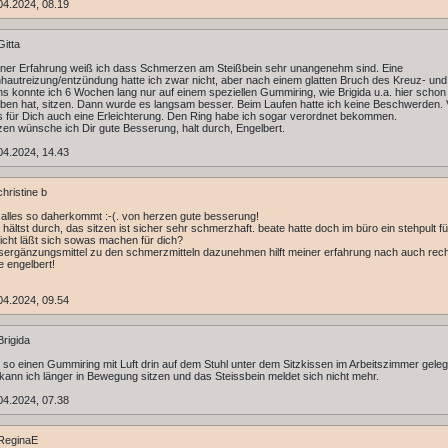
04.2024, 08.19
itta
ner Erfahrung weiß ich dass Schmerzen am Steißbein sehr unangenehm sind. Eine
autreizung/entzündung hatte ich zwar nicht, aber nach einem glatten Bruch des Kreuz- und
ns konnte ich 6 Wochen lang nur auf einem speziellen Gummiring, wie Brigida u.a. hier schon
ben hat, sitzen. Dann wurde es langsam besser. Beim Laufen hatte ich keine Beschwerden. Vi
 für Dich auch eine Erleichterung. Den Ring habe ich sogar verordnet bekommen.
en wünsche ich Dir gute Besserung, halt durch, Engelbert.
04.2024, 14.43
hristine b
 alles so daherkommt :-(. von herzen gute besserung!
u hältst durch, das sitzen ist sicher sehr schmerzhaft. beate hatte doch im büro ein stehpult f
leicht läßt sich sowas machen für dich?
ergänzungsmittel zu den schmerzmitteln dazunehmen hilft meiner erfahrung nach auch rech
e engelbert!
04.2024, 09.54
rigida
 so einen Gummiring mit Luft drin auf dem Stuhl unter dem Sitzkissen im Arbeitszimmer geleg
kann ich länger in Bewegung sitzen und das Steissbein meldet sich nicht mehr.
04.2024, 07.38
ReginaE