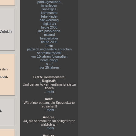
politik/gesellsch.
innenleben
sonstiges
kommentar
liebe kinder
alte werbung
digital art
heute 2005
alte postkarten
elleicht
malerei
headerbilder
heute 2006
m+m
pälzisch und andere sprachen
schreibakrobatik
vor 10 jahren fotografiert
beate bloggt
s + f
vor 25 jahren
ür den
t gut.
Letzte Kommentare:
ReginaE:
Und genau Äckern entlang ist sie zu
finden
...
mehr
nora:
Wäre interessant, die Speysekarte
zu sehen!!
...
mehr
t,
Andrea:
Ja, die schmecken so halbgefroren
wirklich am
...
mehr
Andrea: