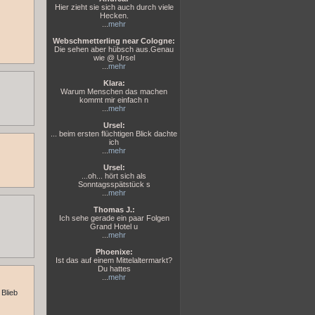
Hier zieht sie sich auch durch viele
Hecken.
...
mehr
Webschmetterling near Cologne:
Die sehen aber hübsch aus.Genau
wie @ Ursel
...
mehr
Klara:
Warum Menschen das machen
kommt mir einfach n
...
mehr
Ursel:
... beim ersten flüchtigen Blick dachte
ich
...
mehr
Ursel:
...oh... hört sich als
Sonntagsspätstück s
...
mehr
Thomas J.:
Ich sehe gerade ein paar Folgen
Grand Hotel u
...
mehr
Phoenixe:
Ist das auf einem Mittelaltermarkt?
Du hattes
...
mehr
Blieb