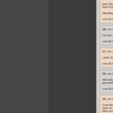
beim Ski
Kein Pro
Allerdin
vom 05.
18.
von S
Oh hört 
vom 05.
17.
von 
Lieber E
vom 05.
16.
von L
Wie beko
gescheit
vom 05.
15.
von L
Gute Bes
auch so 
Man mus