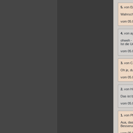
5.
von En
Wahrsche
vom 05.
4.
von a
ohweh -
Ist die 
vom 05.
3.
von C
Oh je, d
vom 05.0
2.
von H
Das ist 
vom 05.
1.
von P
Aua, das
Besseru