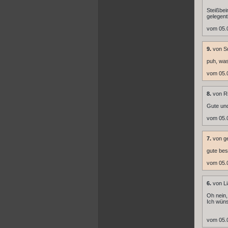
Steißbei
gelegent
vom 05.
9.
von S
puh, was
vom 05.
8.
von Ri
Gute und
vom 05.
7.
von ge
gute be
vom 05.
6.
von L
Oh nein,
Ich wüns
vom 05.