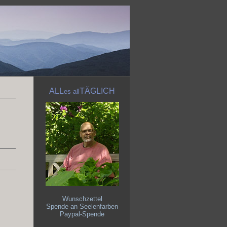
ALL
TÄGLICH
es
all
Wunschzettel
Spende an Seelenfarben
Paypal-Spende