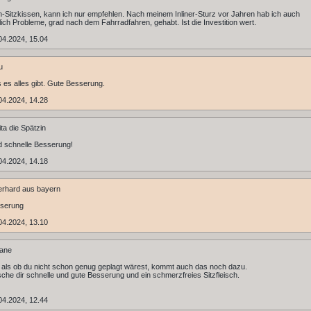
n-Sitzkissen, kann ich nur empfehlen. Nach meinem Inliner-Sturz vor Jahren hab ich auch
lich Probleme, grad nach dem Fahrradfahren, gehabt. Ist die Investition wert.
04.2024, 15.04
u
 es alles gibt. Gute Besserung.
04.2024, 14.28
ta die Spätzin
 schnelle Besserung!
04.2024, 14.18
rhard aus bayern
sserung
04.2024, 13.10
iane
 als ob du nicht schon genug geplagt wärest, kommt auch das noch dazu.
che dir schnelle und gute Besserung und ein schmerzfreies Sitzfleisch.
04.2024, 12.44