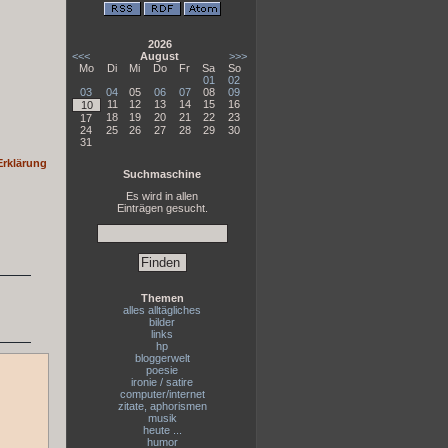
2026
<<<
August
>>>
Mo
Di
Mi
Do
Fr
Sa
So
01
02
03
04
05
06
07
08
09
11
12
13
14
15
16
10
18
19
20
21
22
23
17
24
25
26
27
28
29
30
31
Erklärung
Suchmaschine
Es wird in allen
Einträgen gesucht.
Themen
alles alltägliches
bilder
links
hp
bloggerwelt
poesie
ironie / satire
computer/internet
zitate, aphorismen
musik
heute ...
humor