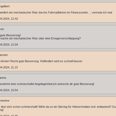
gelbert
inlich ein mechanischer Reiz durchs Fahrradfahren im Fitnesscenter ... vermute ich mal.
04.2024, 12.42
yon
 gute Besserung!
Ursache ein mechanischer Reiz oder eine Erregerverschleppung?
04.2024, 12.04
armen
u Armer! Recht gute Besserung. Hoffentlich wird es schnell besser
4.2024, 11.13
anna
bestimmt eine schmerzhafte Angelegenheit,ich wünsche dir gute Besserung!
04.2024, 10.54
hoenixe
 liest sich schon schmerzhaft! Wirkt da so ein Sitzring für Hämorrhoiden evtl. entlastend? Gu
ng!