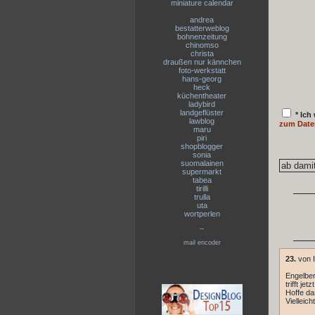
miniature calendar
andrea
bestatterweblog
bohnenzeitung
chinomso
christa
draußen nur kännchen
foto-werkstatt
hans-georg
heck
küchentheater
ladybird
landgeflüster
* Ich
lawblog
zum Date
maru
piri
shopblogger
sonia
suomalainen
supermarkt
tabea
tirilli
trulla
uta
wortperlen
--
mail encoder
23.
von I
Engelber
trifft jetz
Hoffe da
Vielleic