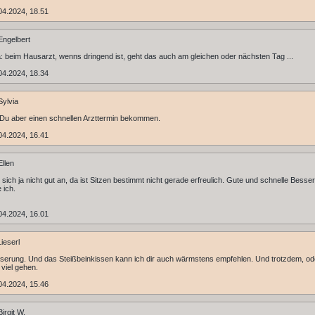
04.2024, 18.51
ngelbert
: beim Hausarzt, wenns dringend ist, geht das auch am gleichen oder nächsten Tag ...
04.2024, 18.34
ylvia
Du aber einen schnellen Arzttermin bekommen.
04.2024, 16.41
llen
 sich ja nicht gut an, da ist Sitzen bestimmt nicht gerade erfreulich. Gute und schnelle Besse
 ich.
04.2024, 16.01
ieserl
serung. Und das Steißbeinkissen kann ich dir auch wärmstens empfehlen. Und trotzdem, od
 viel gehen.
04.2024, 15.46
irgit W.