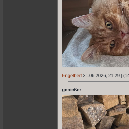
Engelbert
21.06.2026, 21.29
|
(1
genießer