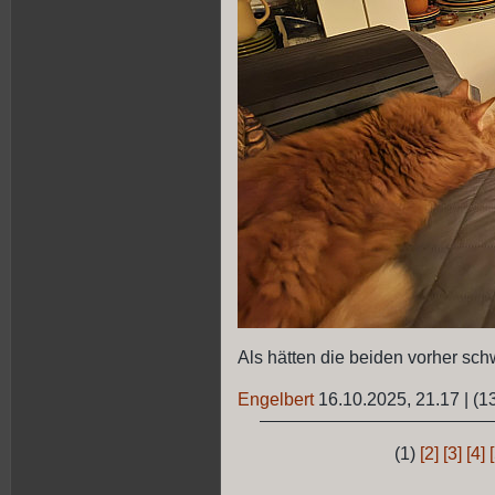
Als hätten die beiden vorher schwe
Engelbert
16.10.2025, 21.17
|
(1
(1)
[2]
[3]
[4]