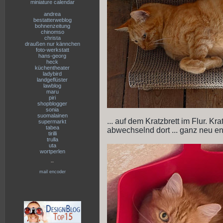
miniature calendar
andrea
bestatterweblog
bohnenzeitung
chinomso
christa
draußen nur kännchen
foto-werkstatt
hans-georg
heck
küchentheater
ladybird
landgeflüster
lawblog
maru
piri
shopblogger
sonia
suomalainen
... auf dem Kratzbrett im Flur. Kra
supermarkt
tabea
abwechselnd dort ... ganz neu ent
tirilli
trulla
uta
wortperlen
--
mail encoder