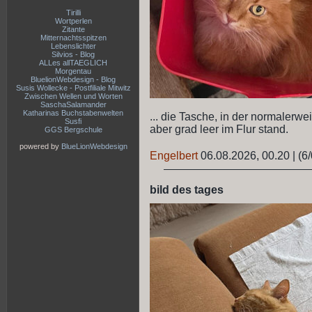
Tirilli
Wortperlen
Zitante
Mitternachtsspitzen
Lebenslichter
Silvios - Blog
ALLes allTAEGLICH
Morgentau
BluelionWebdesign - Blog
Susis Wollecke - Postfiliale Mitwitz
Zwischen Wellen und Worten
SaschaSalamander
Katharinas Buchstabenwelten
... die Tasche, in der normalerwe
Susfi
aber grad leer im Flur stand.
GGS Bergschule
powered by
BlueLionWebdesign
Engelbert
06.08.2026, 00.20
|
(6/
bild des tages