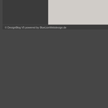
© DesignBlog V5 powered by BlueLionWebdesign.de