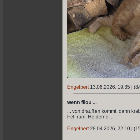
Engelbert
13.06.2026, 19.35
|
(8/
wenn filou ...
... von draußen kommt, dann kr
Fell rum. Heidernei ...
Engelbert
28.04.2026, 22.10
|
(1