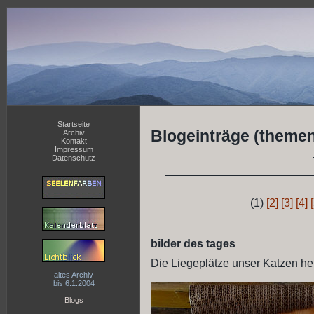
Startseite
Blogeinträge (themen
Archiv
Kontakt
Impressum
Datenschutz
(1)
[2]
[3]
[4]
bilder des tages
Die Liegeplätze unser Katzen heut
altes Archiv
bis 6.1.2004
Blogs