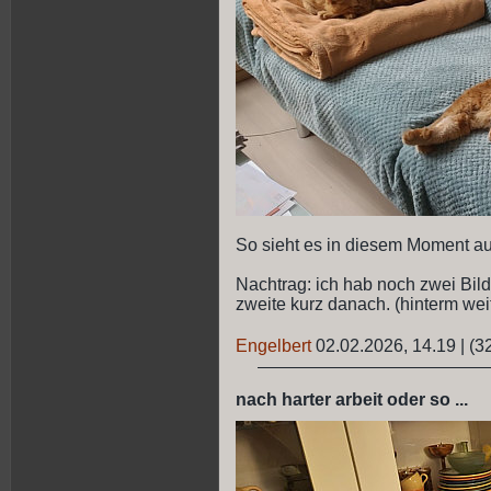
So sieht es in diesem Moment au
Nachtrag: ich hab noch zwei Bilde
zweite kurz danach. (hinterm weite
Engelbert
02.02.2026, 14.19
|
(3
nach harter arbeit oder so ...