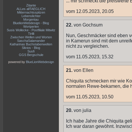
... mir schmeckt die preiswer
Zitante
ALLes allTAEGLICH
vom 12.05.2023, 20.05
Mitternachtsspitzen
Lebenslichter
Morgentau
BluelionWebdesign - Blog
22.
von Gochsum
Wortperlen
Susis Wollecke - Postfiliale Mitwitz
Tirilli
Nun, Geschmäcker sind eben v
Zwischen Wellen und Worten
in Kamerun sind mit dem unrei
SaschaSalamander
Katharinas Buchstabenwelten
nicht zu vergleichen.
Silvios - Blog
Susfi
GGS Bergschule
vom 11.05.2023, 15.32
powered by
BlueLionWebdesign
21.
von Ellen
Chiquita schmecken mir wie Kohl
normalen Rewe-bekamen, die 
vom 11.05.2023, 10.50
20.
von julia
Ich habe Jahre die Chiquita geli
Ich war daran gewöhnt. Inzwisch