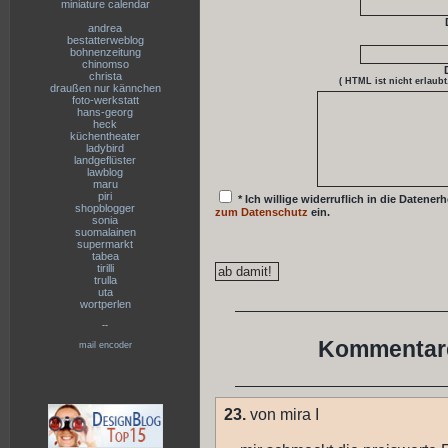
miniature calendar
andrea
bestatterweblog
bohnenzeitung
chinomso
christa
( HTML ist
nicht
erlaubt
draußen nur kännchen
foto-werkstatt
hans-georg
heck
küchentheater
ladybird
landgeflüster
lawblog
maru
piri
* Ich willige widerruflich in die Date
shopblogger
zum Datenschutz
ein.
sonia
suomalainen
supermarkt
tabea
tirilli
trulla
uta
wortperlen
--
Kommentare
mail encoder
23.
von mira I