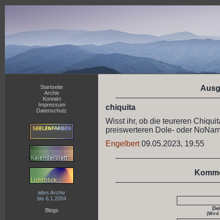
Startseite
Ausg
Archiv
Kontakt
Impressum
chiquita
Datenschutz
Wisst ihr, ob die teureren Chiq
preiswerteren Dole- oder NoNa
Engelbert
09.05.2023, 19.55
Komme
altes Archiv
bis 6.1.2004
De
Blogs
(Wird