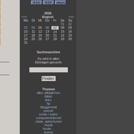
2026
<<<
August
>>>
Mo
Di
Mi
Do
Fr
Sa
So
01
02
03
04
05
06
08
09
07
10
11
12
13
15
16
14
17
18
19
20
21
22
23
24
25
26
27
28
29
30
31
Suchmaschine
Es wird in allen
Einträgen gesucht.
Themen
alles alltägliches
bilder
links
hp
bloggerwelt
poesie
ironie / satire
computer/internet
zitate, aphorismen
musik
heute ...
humor