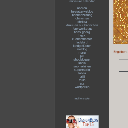
miniature calendar
andrea
bestatterweblog
bohnenzeitung
chinomso
christa
draußen nur kännchen
foto-werkstatt
hans-georg
heck
küchentheater
ladybird
landgeflüster
lawblog
Engelbert
maru
piri
shopblogger
sonia
suomalainen
supermarkt
tabea
tirilli
trulla
uta
wortperlen
--
mail encoder