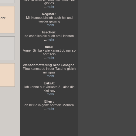
gibt es
...
mehr
ReginaE:
Mit Komoot bin ich auch hin und
sehr
wieder gegang
...
mehr
lieschen:
so esse ich die auch am Liebsten
...
mehr
nora:
Armer Simba - wie kannst du nur so
hart sein
...
mehr
Webschmetterling near Cologne:
Filou kannst du in der Tasche gleich
mit spaz
...
mehr
ErikaX:
Ich kenne nur Variante 2 - also die
kleinen.
...
mehr
Ellen :
Ich beiße in ganz normale Möhren.
...
mehr