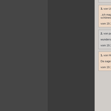
3.
von U
..ich ma
schönes 
vom 19.
2.
von pa
wunders
vom 19.
1.
von H
Da sage 
vom 19.