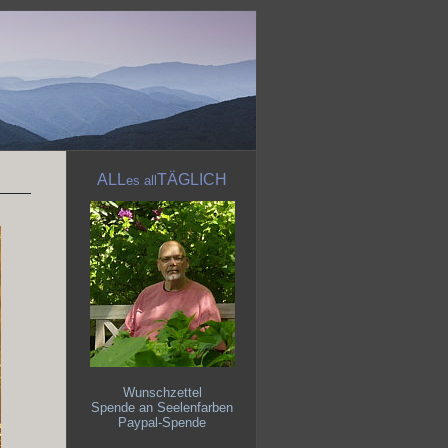
ALL
TÄGLICH
es
all
Wunschzettel
Spende an Seelenfarben
Paypal-Spende