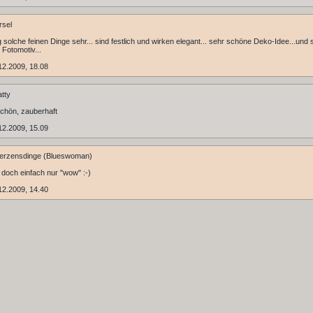
rsel
g solche feinen Dinge sehr... sind festlich und wirken elegant... sehr schöne Deko-Idee...und 
Fotomotiv...
12.2009, 18.08
tty
chön, zauberhaft
12.2009, 15.09
erzensdinge (Blueswoman)
doch einfach nur "wow" :-)
12.2009, 14.40