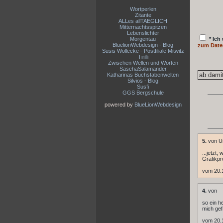
Wortperlen
Zitante
ALLes allTAEGLICH
Mitternachtsspitzen
Lebenslichter
Morgentau
* Ich
BluelionWebdesign - Blog
zum Date
Susis Wollecke - Postfiliale Mitwitz
Tirilli
Zwischen Wellen und Worten
SaschaSalamander
Katharinas Buchstabenwelten
Silvios - Blog
Susfi
GGS Bergschule
powered by
BlueLionWebdesign
5.
von U
...jetzt,
Grafikpr
vom 20.
4.
von
so ein h
mich gef
vom 20.