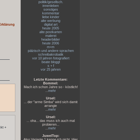
politik/gesellsch.
innenleben
sonstiges
kommentar
liebe kinder
alte werbung
Erklärung
digital art
heute 2005
alte postkarten
malerei
headerbilder
heute 2006
m+m
pälzisch und andere sprachen
schreibakrobatik
vor 10 jahren fotografiert
beate bloggt
s + f
vor 25 jahren
Letzte Kommentare:
Bommel:
Mach ich schon Jahre so - köstlich!
...
mehr
Ursel:
... der "arme Simba" wird sich damit
arrangie
...
mehr
Ursel:
... oha... das muss ich auch mal
probieren...
ckt +
...
mehr
JuwelTop:
Also Variante 1 kenne ich nicht. Hier