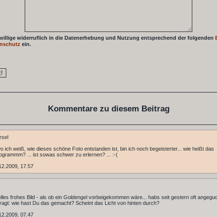
 willige widerruflich in die Datenerhebung und Nutzung entsprechend der folgenden
nschutz
ein.
Kommentare zu diesem Beitrag
rsel
 wo ich weiß, wie dieses schöne Foto entstanden ist, bin ich noch begeisterter... wie heißt das
ogrammm? ... ist sowas schwer zu erlernen? ... :-(
12.2009, 17.57
elles frohes Bild - als ob ein Goldengel vorbeigekommen wäre... habs seit gestern oft angegu
ragt: wie hast Du das gemacht? Scheint das Licht von hinten durch?
12.2009, 07.47