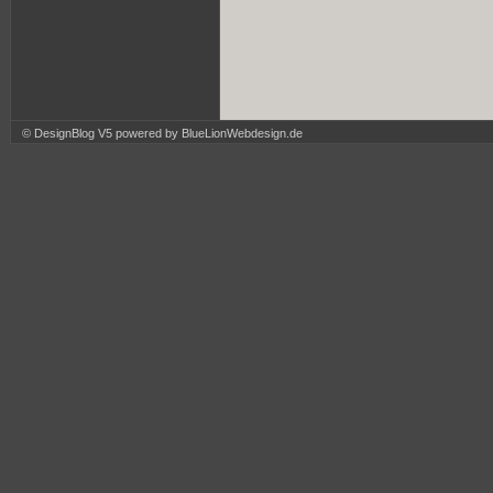
© DesignBlog V5 powered by BlueLionWebdesign.de