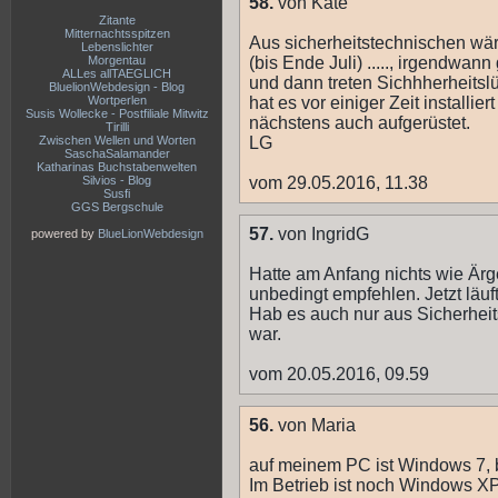
58.
von Kate
Zitante
Mitternachtsspitzen
Aus sicherheitstechnischen wäre
Lebenslichter
Morgentau
(bis Ende Juli) ....., irgendwan
ALLes allTAEGLICH
und dann treten Sichhherheitsl
BluelionWebdesign - Blog
Wortperlen
hat es vor einiger Zeit installier
Susis Wollecke - Postfiliale Mitwitz
nächstens auch aufgerüstet.
Tirilli
Zwischen Wellen und Worten
LG
SaschaSalamander
Katharinas Buchstabenwelten
Silvios - Blog
vom 29.05.2016, 11.38
Susfi
GGS Bergschule
57.
von IngridG
powered by
BlueLionWebdesign
Hatte am Anfang nichts wie Är
unbedingt empfehlen. Jetzt läuf
Hab es auch nur aus Sicherheits
war.
vom 20.05.2016, 09.59
56.
von Maria
auf meinem PC ist Windows 7, b
Im Betrieb ist noch Windows XP