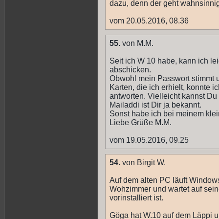
dazu, denn der geht wahnsinnig
vom 20.05.2016, 08.36
55.
von M.M.
Seit ich W 10 habe, kann ich l
abschicken.
Obwohl mein Passwort stimmt u.
Karten, die ich erhielt, konnte 
antworten. Vielleicht kannst D
Mailaddi ist Dir ja bekannt.
Sonst habe ich bei meinem klei
Liebe Grüße M.M.
vom 19.05.2016, 09.25
54.
von Birgit W.
Auf dem alten PC läuft Windows
Wohzimmer und wartet auf sein
vorinstalliert ist.
Göga hat W.10 auf dem Läppi un