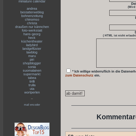
miniature calendar
De
(Wird
andrea
bestatterweblog
bohnenzeitung
chinomso
christa
draußen nur kännchen
foto-werkstatt
hans-georg
( HTML ist
nicht
erlaubt
heck
küchentheater
ladybird
landgeflüster
lawblog
maru
piri
shopblogger
sonia
suomalainen
* Ich willige widerruflich in die Date
supermarkt
zum Datenschutz
ein.
tabea
tirilli
trulla
uta
wortperlen
--
mail encoder
Kommentare