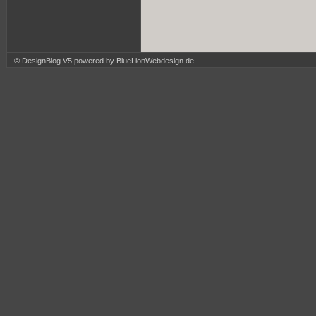
© DesignBlog V5 powered by BlueLionWebdesign.de