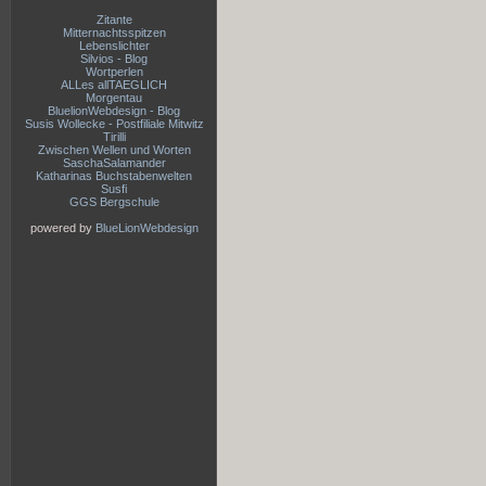
Zitante
Mitternachtsspitzen
Lebenslichter
Silvios - Blog
Wortperlen
ALLes allTAEGLICH
Morgentau
BluelionWebdesign - Blog
Susis Wollecke - Postfiliale Mitwitz
Tirilli
Zwischen Wellen und Worten
SaschaSalamander
Katharinas Buchstabenwelten
Susfi
GGS Bergschule
powered by
BlueLionWebdesign