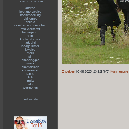
miniature calendar
andrea
bestatterweblog
bohnenzeitung
chinomso
christa
draußen nur kännchen
foto-werkstatt
hans-georg
heck
küchentheater
ladybird
landgeflüster
lawblog
maru
piri
shopblogger
sonia
suomalainen
supermarkt
Engelbert
03.08.2025, 23.22
|
(8/0)
Kommentare
tabea
tirilli
trulla
uta
wortperlen
--
mail encoder