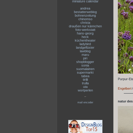
miniature calendar
andrea
bestatterweblog
bohnenzeitung
chinomso
christa
draußen nur kännchen
foto-werkstatt
hans-georg
heck
küchentheater
ladybird
landgeflüster
lawblog
maru
piri
shopblogger
sonia
suomalainen
supermarkt
tabea
Purpur-Eis
tirilli
trulla
uta
Engelbert
wortperlen
--
natur des
mail encoder