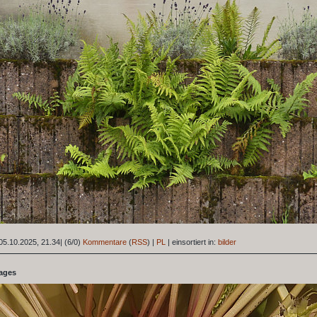
05.10.2025, 21.34
|
(6/0)
Kommentare
(
RSS
) |
PL
|
einsortiert in:
bilder
tages