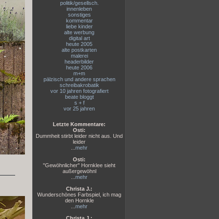
politik/gesellsch.
innenleben
sonstiges
kommentar
liebe kinder
alte werbung
digital art
heute 2005
alte postkarten
malerei
headerbilder
heute 2006
m+m
pälzisch und andere sprachen
schreibakrobatik
vor 10 jahren fotografiert
beate bloggt
s + f
vor 25 jahren
Letzte Kommentare:
Osti:
Dummheit stirbt leider nicht aus. Und
leider
...
mehr
Osti:
"Gewöhnlicher" Hornklee sieht
außergewöhnl
...
mehr
Christa J.:
Wunderschönes Farbspiel, ich mag
den Hornkle
...
mehr
Christa J.: