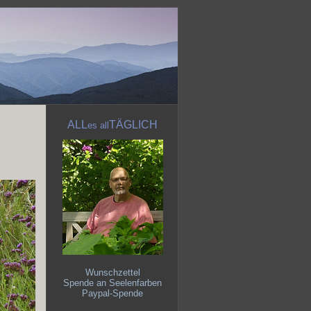
ALL
TÄGLICH
es
all
Wunschzettel
Spende an Seelenfarben
Paypal-Spende