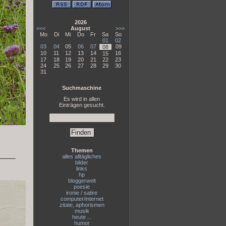
2026
<<<
August
>>>
Mo
Di
Mi
Do
Fr
Sa
So
01
02
03
04
05
06
07
09
08
10
11
12
13
14
16
15
17
18
19
20
21
22
23
24
25
26
27
28
29
30
31
Suchmaschine
Es wird in allen
Einträgen gesucht.
Themen
alles alltägliches
bilder
links
hp
bloggerwelt
poesie
ironie / satire
computer/internet
zitate, aphorismen
musik
heute ...
humor