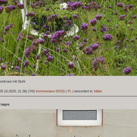
enkraut mit Stuhl
05.10.2025, 21.36
|
(7/0)
Kommentare
(
RSS
) |
PL
|
einsortiert in:
bilder
 tages