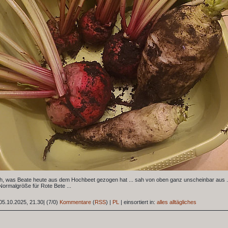
h, was Beate heute aus dem Hochbeet gezogen hat ... sah von oben ganz unscheinbar aus ..
ormalgröße für Rote Bete ...
05.10.2025, 21.30
|
(7/0)
Kommentare
(
RSS
) |
PL
|
einsortiert in:
alles alltägliches