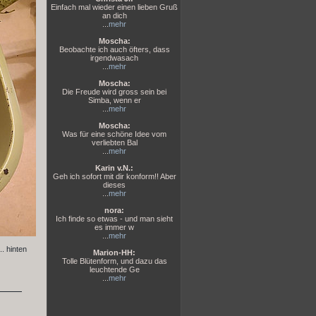
Einfach mal wieder einen lieben Gruß
an dich
...
mehr
Moscha:
Beobachte ich auch öfters, dass
irgendwasach
...
mehr
Moscha:
Die Freude wird gross sein bei
Simba, wenn er
...
mehr
Moscha:
Was für eine schöne Idee vom
verliebten Bal
...
mehr
Karin v.N.:
Geh ich sofort mit dir konform!! Aber
dieses
...
mehr
nora:
Ich finde so etwas - und man sieht
es immer w
...
mehr
. hinten
Marion-HH:
Tolle Blütenform, und dazu das
leuchtende Ge
...
mehr