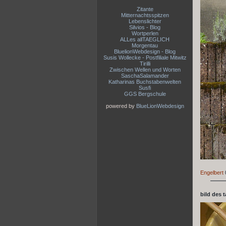
Zitante
Mitternachtsspitzen
Lebenslichter
Silvios - Blog
Wortperlen
ALLes allTAEGLICH
Morgentau
BluelionWebdesign - Blog
Susis Wollecke - Postfiliale Mitwitz
Tirilli
Zwischen Wellen und Worten
SaschaSalamander
Katharinas Buchstabenwelten
Susfi
GGS Bergschule
powered by
BlueLionWebdesign
Engelbert
bild des 