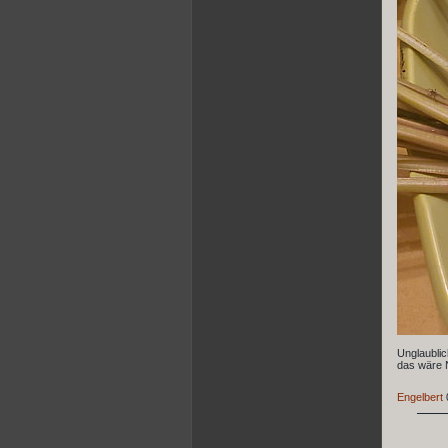
Unglaublic
das wäre N
Engelbert